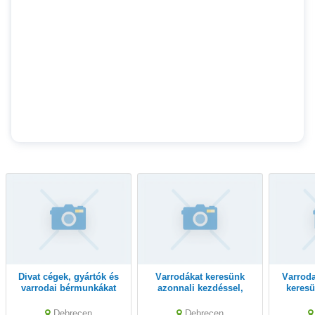
Divat cégek, gyártók és
Varrodákat keresünk
Varrodai kapacitásokat
varrodai bérmunkákat
azonnali kezdéssel,
keresü
vállaló vállalkozások
bérmunkákra.
külfö
figyelmébe ajánlom.
bér
Debrecen
Debrecen