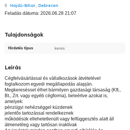
Hajdú-Bihar
,
Debrecen
Feladás dátuma: 2026.06.28 21:07
Tulajdonságok
Hirdetés típus
keres
Leírás
Cégfelvásárlással és vállalkozások átvételével
foglalkozom egyedi megállapodás alapján.
Megkereséssel élhet bármilyen gazdasági társaság (Kft.,
Bt., Zrt. vagy egyéb cégforma), beleértve azokat is,
amelyek:
pénzügyi nehézséggel küzdenek
jelentős tartozással rendelkeznek
működésük ellehetetlenült vagy felfüggesztés alatt áll
átmenetileg vagy tartósan inaktívak