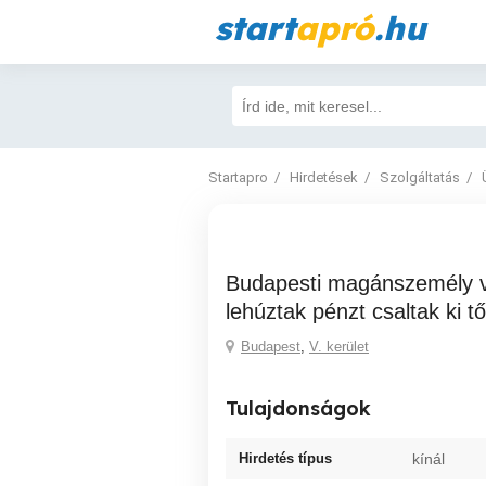
start
apró
.hu
Startapro
Hirdetések
Szolgáltatás
Budapesti magánszemély vagy? Átvertek
lehúztak pénzt csaltak ki t
Budapest
,
V. kerület
Tulajdonságok
Hirdetés típus
kínál