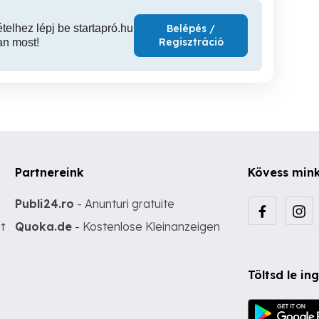
ételhez lépj be startapró.hu
Belépés /
Regisztráció
an most!
Partnereink
Kövess min
Publi24.ro
- Anunturi gratuite
t
Quoka.de
- Kostenlose Kleinanzeigen
Töltsd le i