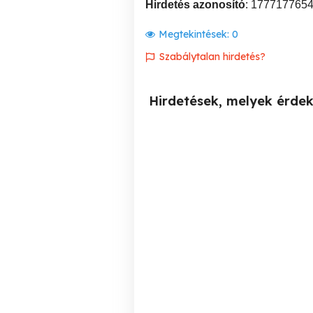
Hirdetés azonosító
: 177717765
Megtekintések:
0
Szabálytalan hirdetés?
Hirdetések, melyek érde
Energetikai tanúsítványt
készítés 26 000 Ft-tól
XI. kerület