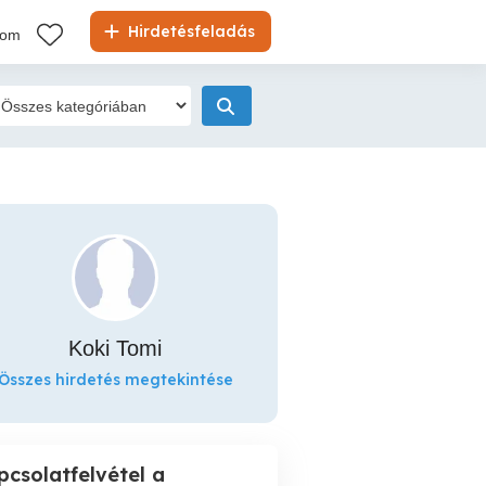
Hirdetésfeladás
kom
Koki Tomi
Összes hirdetés megtekintése
pcsolatfelvétel a