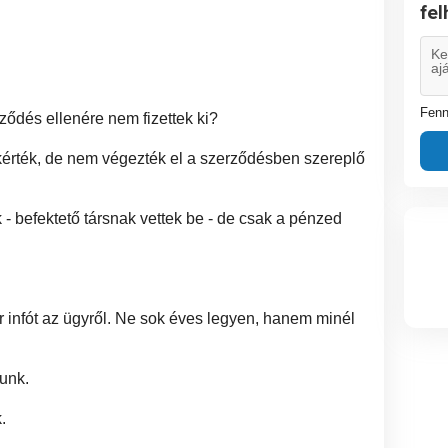
fe
Fenn
ződés ellenére nem fizettek ki?
 kérték, de nem végezték el a szerződésben szereplő
ak - befektető társnak vettek be - de csak a pénzed
pár infót az ügyről. Ne sok éves legyen, hanem minél
unk.
.