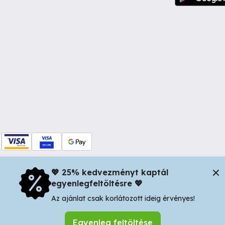
💖 25% kedvezményt kaptál
egyenlegfeltöltésre 💖
dul Dacia nr 34, Oradea 410346, Romania | Tax ID: RO44483373 -
In
Az ajánlat csak korlátozott ideig érvényes!
Egyenleg feltöltése