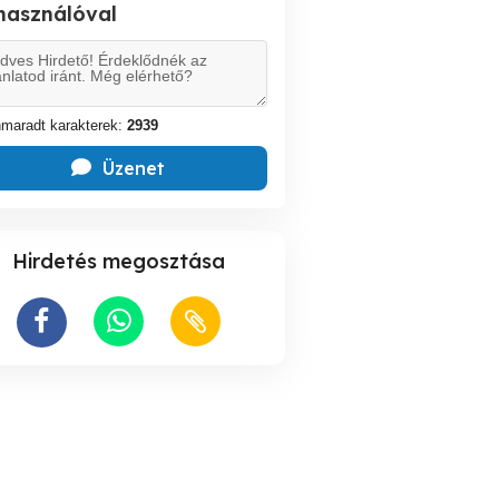
lhasználóval
maradt karakterek:
2939
Üzenet
Hirdetés megosztása