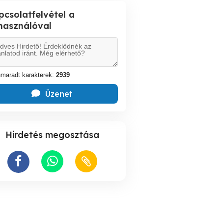
pcsolatfelvétel a
lhasználóval
maradt karakterek:
2939
Üzenet
Hirdetés megosztása