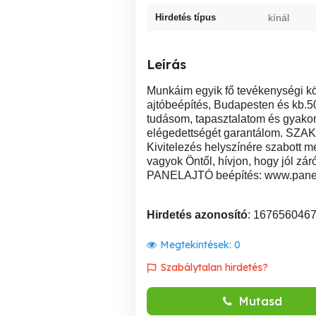
Hirdetés típus
kínál
Leírás
Munkáim egyik fő tevékenységi 
ajtóbeépítés, Budapesten és kb.5
tudásom, tapasztalatom és gyakor
elégedettségét garantálom. 
Kivitelezés helyszínére szabott m
vagyok Öntől, hívjon, hogy jól záró
PANELAJTÓ beépítés: www.panela
Hirdetés azonosító
: 167656046
Megtekintések:
0
Szabálytalan hirdetés?
Mutasd