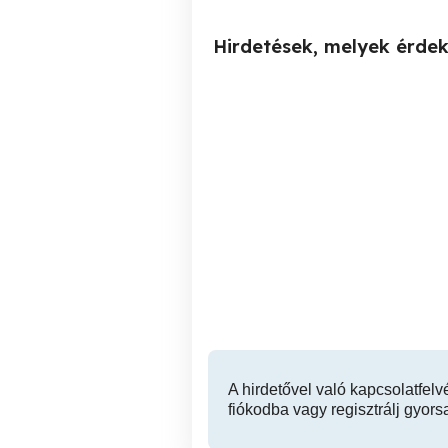
Hirdetések, melyek érde
Házipénztár? Könyvelési
Energetikai tanúsítványt
Probléma? Köztartozás?
Cégátvétel Tartozással!
XIII. kerület
A hirdetővel való kapcsolatfelv
fiókodba vagy regisztrálj gyors