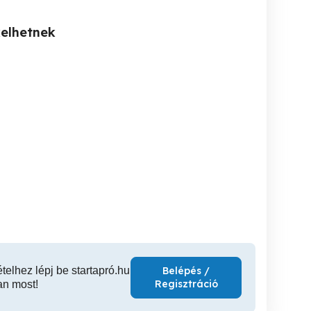
kelhetnek
Szállitás hűtött áru
Autómentés Furgonmentés
készítés 26 000 Ft-tól
Autómentő
menté
XI. kerület
XIII. kerület
XI
ételhez lépj be startapró.hu
Belépés /
Regisztráció
an most!