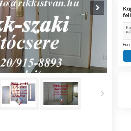
Ka
fe
Fenn