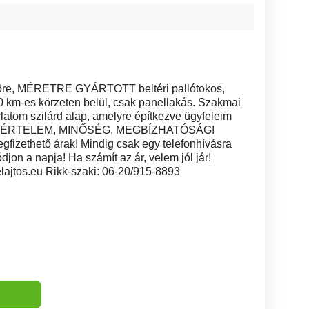
köre, MÉRETRE GYÁRTOTT beltéri pallótokos,
0 km-es körzeten belül, csak panellakás. Szakmai
latom szilárd alap, amelyre építkezve ügyfeleim
SZAKÉRTELEM, MINŐSÉG, MEGBÍZHATÓSÁG!
egfizethető árak! Mindig csak egy telefonhívásra
djon a napja! Ha számít az ár, velem jól jár!
jtos.eu Rikk-szaki: 06-20/915-8893
7