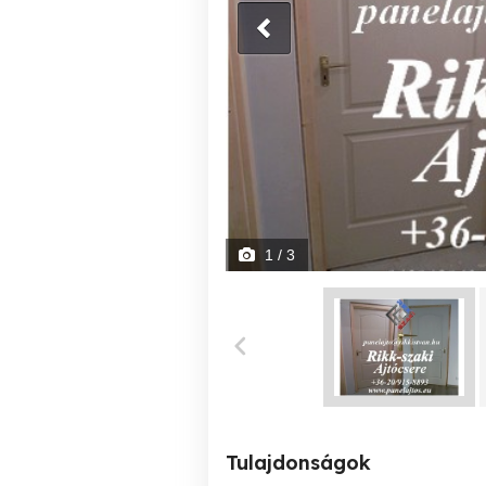
1
/ 3
Tulajdonságok