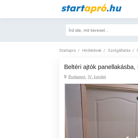
start
apró
.hu
Startapro
Hirdetések
Szolgáltatás
Beltéri ajtók panellakás
Budapest
,
IV. kerület