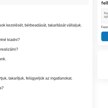
fe
sok kezelését, bérbeadását, takarítását vállaljuk.
Fenn
tné kiadni?
realizálni?
unk.
k, takarítjuk, felügyeljük az ingatlanokat.
sa?