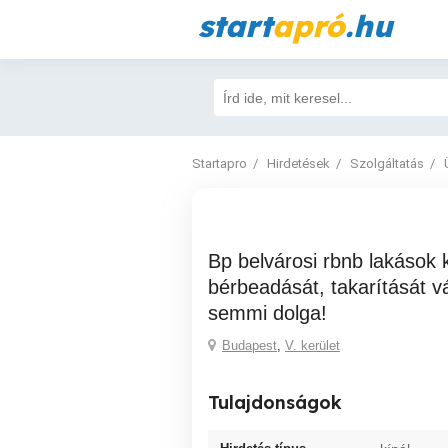
start
apró
.hu
Startapro
Hirdetések
Szolgáltatás
Bp belvárosi rbnb lakások kezelését,
bérbeadását, takarítását vá
semmi dolga!
Budapest
,
V. kerület
Tulajdonságok