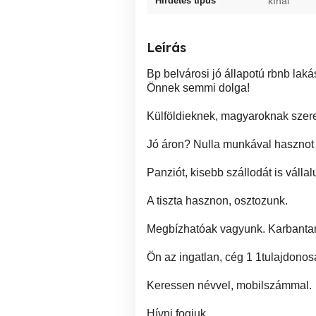
Hirdetés típus
kínál
Leírás
Bp belvárosi jó állapotú rbnb laká
Önnek semmi dolga!
Külföldieknek, magyaroknak szere
Jó áron? Nulla munkával hasznot 
Panziót, kisebb szállodát is vállal
A tiszta hasznon, osztozunk.
Megbízhatóak vagyunk. Karbantartju
Ön az ingatlan, cég 1 1tulajdono
Keressen névvel, mobilszámmal.
Hívni fogjuk.