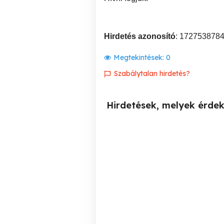
Hirdetés azonosító
: 172753878
Megtekintések:
0
Szabálytalan hirdetés?
Hirdetések, melyek érde
EU bejegyzett cég eladó
110 M árengedménnyel!
Pr
II. kerület