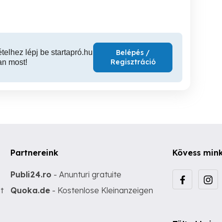
ételhez lépj be startapró.hu
Belépés /
Regisztráció
an most!
Partnereink
Kövess min
Publi24.ro
- Anunturi gratuite
t
Quoka.de
- Kostenlose Kleinanzeigen