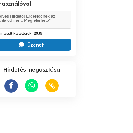
lhasználóval
maradt karakterek:
2939
Üzenet
Hirdetés megosztása