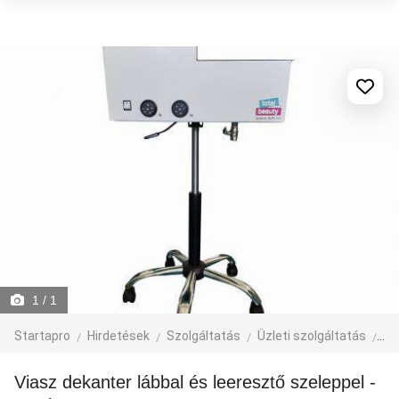
1
/ 1
Startapro
Hirdetések
Szolgáltatás
Üzleti szolgáltatás
Al
Viasz dekanter lábbal és leeresztő szeleppel -