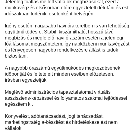
Jelenleg főállás mellett vállalok megbízásokat, ezért a
munkavégzés elsősorban előre egyeztetett délutáni és esti
időszakban történik, esetenként hétvégén.
Igény esetén magasabb havi órakeretben is van lehetőség
együttműködésre. Stabil, kiszámítható, hosszú távú
megbízás és megfelelő havi óraszám esetén a jelenlegi
főállásomat megszüntetem, így napközbeni munkavégzést
és lényegesen nagyobb rendelkezésre állást is tudok
biztosítani.
A nagyobb óraszámú együttműködés megkezdésének
időpontját és feltételeit minden esetben előzetesen,
írásban egyeztetjük.
Meglévő adminisztrációs tapasztalatomat virtuális
asszisztens-képzéssel és folyamatos szakmai fejlődéssel
egészítem ki.
Könyvelést, adótanácsadást, jogi tanácsadást,
marketingstratégia-készítést és hirdetéskezelést nem
vállalok.