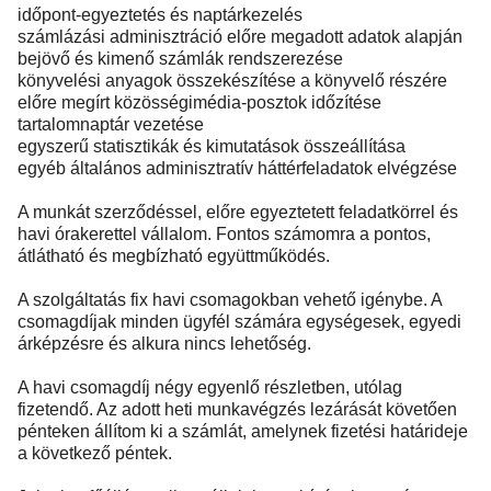
időpont-egyeztetés és naptárkezelés
számlázási adminisztráció előre megadott adatok alapján
bejövő és kimenő számlák rendszerezése
könyvelési anyagok összekészítése a könyvelő részére
előre megírt közösségimédia-posztok időzítése
tartalomnaptár vezetése
egyszerű statisztikák és kimutatások összeállítása
egyéb általános adminisztratív háttérfeladatok elvégzése
A munkát szerződéssel, előre egyeztetett feladatkörrel és
havi órakerettel vállalom. Fontos számomra a pontos,
átlátható és megbízható együttműködés.
A szolgáltatás fix havi csomagokban vehető igénybe. A
csomagdíjak minden ügyfél számára egységesek, egyedi
árképzésre és alkura nincs lehetőség.
A havi csomagdíj négy egyenlő részletben, utólag
fizetendő. Az adott heti munkavégzés lezárását követően
pénteken állítom ki a számlát, amelynek fizetési határideje
a következő péntek.