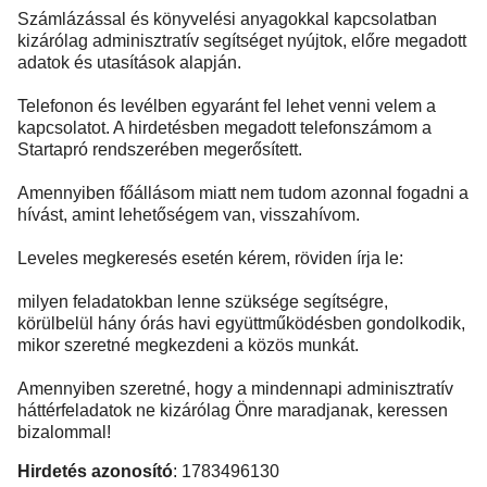
Számlázással és könyvelési anyagokkal kapcsolatban
kizárólag adminisztratív segítséget nyújtok, előre megadott
adatok és utasítások alapján.
Telefonon és levélben egyaránt fel lehet venni velem a
kapcsolatot. A hirdetésben megadott telefonszámom a
Startapró rendszerében megerősített.
Amennyiben főállásom miatt nem tudom azonnal fogadni a
hívást, amint lehetőségem van, visszahívom.
Leveles megkeresés esetén kérem, röviden írja le:
milyen feladatokban lenne szüksége segítségre,
körülbelül hány órás havi együttműködésben gondolkodik,
mikor szeretné megkezdeni a közös munkát.
Amennyiben szeretné, hogy a mindennapi adminisztratív
háttérfeladatok ne kizárólag Önre maradjanak, keressen
bizalommal!
Hirdetés azonosító
: 1783496130