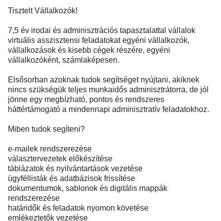
Tisztelt Vállalkozók!
7,5 év irodai és adminisztrációs tapasztalattal vállalok
virtuális asszisztensi feladatokat egyéni vállalkozók,
vállalkozások és kisebb cégek részére, egyéni
vállalkozóként, számlaképesen.
Elsősorban azoknak tudok segítséget nyújtani, akiknek
nincs szükségük teljes munkaidős adminisztrátorra, de jól
jönne egy megbízható, pontos és rendszeres
háttértámogató a mindennapi adminisztratív feladatokhoz.
Miben tudok segíteni?
e-mailek rendszerezése
választervezetek előkészítése
táblázatok és nyilvántartások vezetése
ügyféllisták és adatbázisok frissítése
dokumentumok, sablonok és digitális mappák
rendszerezése
határidők és feladatok nyomon követése
emlékeztetők vezetése