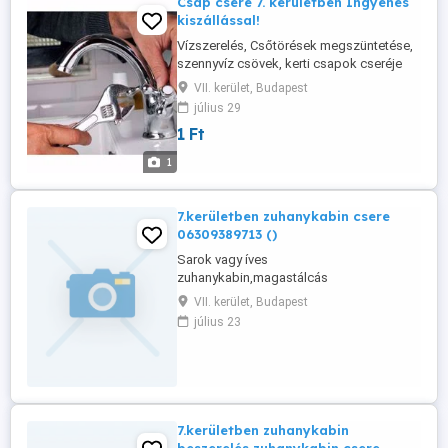
Csap csere 7. kerületben Ingyenes
kiszállással!
Vízszerelés, Csőtörések megszüntetése,
szennyvíz csövek, kerti csapok cseréje
javítása. Villanybojler, mosdó, WC, WC
VII. kerület, Budapest
tartályok, csaptelepek, szifonok javítása,
július 29
cseréje, anyagbeszerzése.
1 Ft
Mosogatógépek bekötése, üzembe
helyezése, áthelyezése. Fürdőszobák
1
teljes körű felújítása. Kádak, zuhanytálcák
utólagos ...
7.kerületben zuhanykabin csere
06309389713 ()
Sarok vagy íves
zuhanykabin,magastálcás
zuhanykabin,kádparaván beszerelés rövid
VII. kerület, Budapest
határidővel vállalalok.
július 23
7.kerületben zuhanykabin