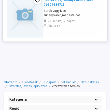
beszerelés,zuhanykabin csere
06309389713
Sarok vagy íves
zuhanykabin,magastálcás
zuhanykabin,kádparaván beszerelés rövid
VII. kerület, Budapest
határidővel vállalalok.
június 17
Startapró
Hirdetések
Budapest
VII. kerület
Szolgáltatás
Szerelés, javítás, építkezés
Vízvezeték szerelés
Kategória
Régió