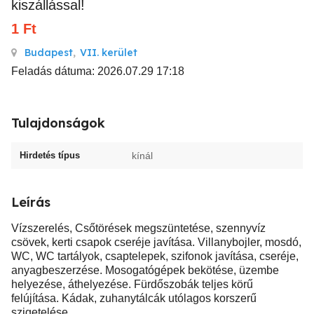
kiszállással!
1
Ft
Budapest
,
VII. kerület
Feladás dátuma: 2026.07.29 17:18
Tulajdonságok
Hirdetés típus
kínál
Leírás
Vízszerelés, Csőtörések megszüntetése, szennyvíz
csövek, kerti csapok cseréje javítása. Villanybojler, mosdó,
WC, WC tartályok, csaptelepek, szifonok javítása, cseréje,
anyagbeszerzése. Mosogatógépek bekötése, üzembe
helyezése, áthelyezése. Fürdőszobák teljes körű
felújítása. Kádak, zuhanytálcák utólagos korszerű
szigetelése.