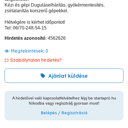
Kézi és gépi Duguláselhárítás, gyökérmentesítés,
zsírtalanítás korszerű gépekkel.
Hétvégére is kérhet időpontot!
Tel: 06/70-248-54-15
Hirdetés azonosító
: 4562626
Megtekintések:
0
Szabálytalan hirdetés?
Ajánlat küldése
A hirdetővel való kapcsolatfelvételhez lépj be startapró.hu
fiókodba vagy regisztrálj gyorsan most!
Belépés / Regisztráció