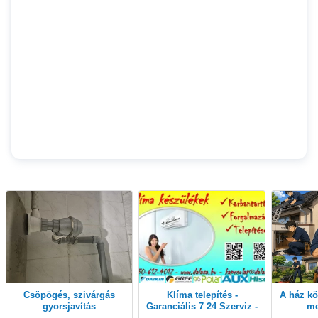
Csöpögés, szivárgás
Klíma telepítés -
A ház körül szinte bármit
gyorsjavítás
Garanciális 7 24 Szerviz -
me
Ingyenes Tanácsadás