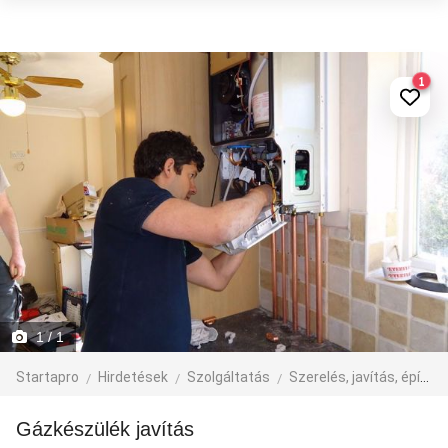
1
1
/ 1
Startapro
Hirdetések
Szolgáltatás
Szerelés, javítás, építkezés
Gázkészülék javítás