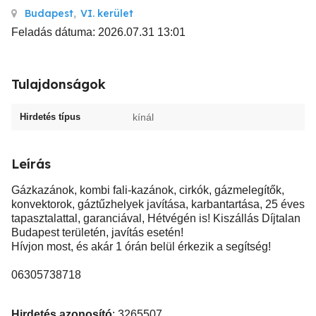
Budapest
,
VI. kerület
Feladás dátuma: 2026.07.31 13:01
Tulajdonságok
Hirdetés típus
kínál
Leírás
Gázkazánok, kombi fali-kazánok, cirkók, gázmelegítők,
konvektorok, gáztűzhelyek javítása, karbantartása, 25 éves
tapasztalattal, garanciával, Hétvégén is! Kiszállás Díjtalan
Budapest területén, javítás esetén!
Hívjon most, és akár 1 órán belül érkezik a segítség!
06305738718
Hirdetés azonosító
: 3265507