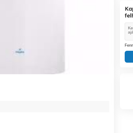
Ka
fe
Fenn