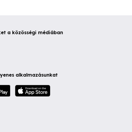
ket a közösségi médiában
ngyenes alkalmazásunkat