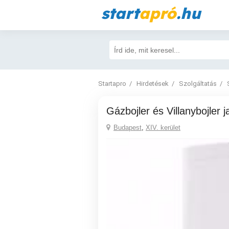
start
apró
.hu
Startapro
Hirdetések
Szolgáltatás
Gázbojler és Villanybojler j
Budapest
,
XIV. kerület