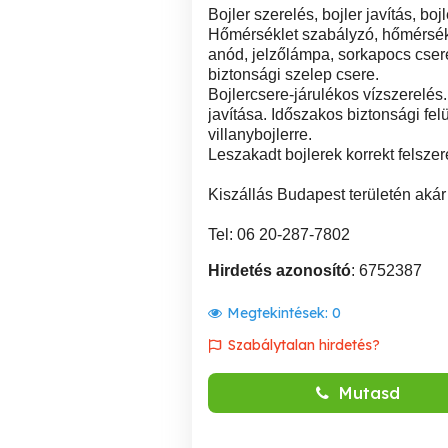
Bojler szerelés, bojler javítás, bojl
Hőmérséklet szabályzó, hőmérsékle
anód, jelzőlámpa, sorkapocs cse
biztonsági szelep csere.
Bojlercsere-járulékos vízszerelés.
javítása. Időszakos biztonsági fel
villanybojlerre.
Leszakadt bojlerek korrekt felszer
Kiszállás Budapest területén akár 
Tel: 06 20-287-7802
Hirdetés azonosító
: 6752387
Megtekintések:
0
Szabálytalan hirdetés?
Mutasd