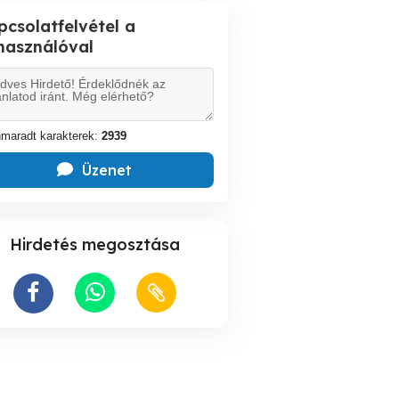
pcsolatfelvétel a
lhasználóval
maradt karakterek:
2939
Üzenet
Hirdetés megosztása