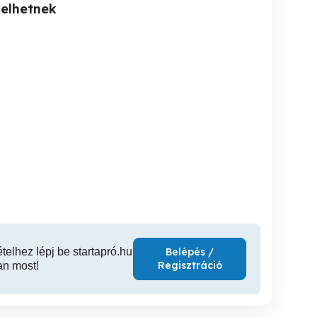
kelhetnek
Gázkazán szerelés 0-24,
Gázkazán szerelés 0-24,
Gázszerelő Budapest
Gázszerelő Budapest XXII.
Gázszerelő
XXIII. Kerület
Kerület
K
XXIII. kerület
XXII. kerület
XX
ételhez lépj be startapró.hu
Belépés /
Regisztráció
an most!