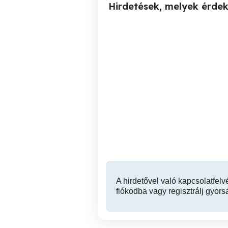
Hirdetések, melyek érde
Immergas Victrix
Gázkazán szerelés 0-24,
kondenzációs gázkazán
vezérlőpanel javítás
IV. kerület
A hirdetővel való kapcsolatfelv
fiókodba vagy regisztrálj gyors