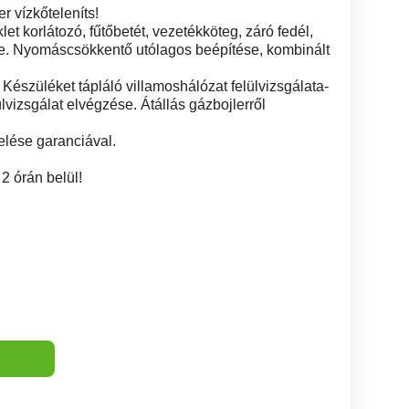
er vízkőteleníts!
t korlátozó, fűtőbetét, vezetékköteg, záró fedél,
re. Nyomáscsökkentő utólagos beépítése, kombinált
 Készüléket tápláló villamoshálózat felülvizsgálata-
ülvizsgálat elvégzése. Átállás gázbojlerről
elése garanciával.
2 órán belül!