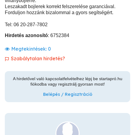
villanybojlerre.
Leszakadt bojlerek korrekt felszerelése garanciával.
Forduljon hozzánk bizalommal a gyors segítségért.
Tel: 06 20-287-7802
Hirdetés azonosító
: 6752384
Megtekintések:
0
Szabálytalan hirdetés?
A hirdetővel való kapcsolatfelvételhez lépj be startapró.hu
fiókodba vagy regisztrálj gyorsan most!
Belépés / Regisztráció