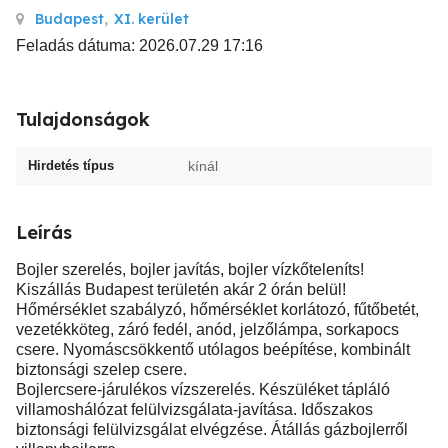
Budapest
,
XI. kerület
Feladás dátuma: 2026.07.29 17:16
Tulajdonságok
Hirdetés típus
kínál
Leírás
Bojler szerelés, bojler javítás, bojler vízkőteleníts!
Kiszállás Budapest területén akár 2 órán belül!
Hőmérséklet szabályzó, hőmérséklet korlátozó, fűtőbetét,
vezetékköteg, záró fedél, anód, jelzőlámpa, sorkapocs
csere. Nyomáscsökkentő utólagos beépítése, kombinált
biztonsági szelep csere.
Bojlercsere-járulékos vízszerelés. Készüléket tápláló
villamoshálózat felülvizsgálata-javítása. Időszakos
biztonsági felülvizsgálat elvégzése. Átállás gázbojlerről