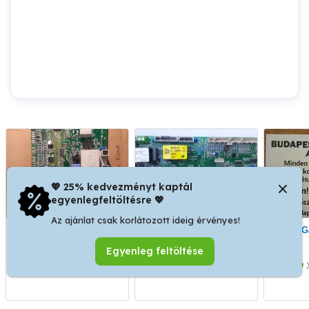
💖 25% kedvezményt kaptál
egyenlegfeltöltésre 💖
Az ajánlat csak korlátozott ideig érvényes!
Unical Kone
Immergas Victrix
vezérlőpanel javítás
kondenzációs gázkazán
Egyenleg feltöltése
garanciával
vezérlőpanel javítás
IV. kerület
IV. kerület