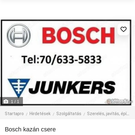
1
/ 1
Startapro
Hirdetések
Szolgáltatás
Szerelés, javítás, építkezés
Bosch kazán csere