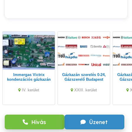
Immergas Victrix
Gázkazán szerelés 0-24,
Gázkazán szerelés 0-24,
kondenzációs gázkazán
Gázszerelő Budapest
Gázsze
vezérlőpanel javítás
XXIII. Kerület
XX
IV. kerület
XXIII. kerület
X
Hívás
Üzenet