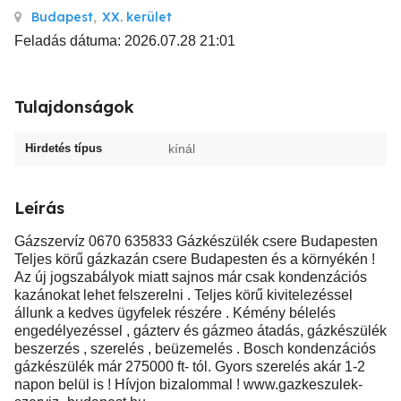
Budapest
,
XX. kerület
Feladás dátuma: 2026.07.28 21:01
Tulajdonságok
Hirdetés típus
kínál
Leírás
Gázszervíz 0670 635833 Gázkészülék csere Budapesten
Teljes körű gázkazán csere Budapesten és a környékén !
Az új jogszabályok miatt sajnos már csak kondenzációs
kazánokat lehet felszerelni . Teljes körű kivitelezéssel
állunk a kedves ügyfelek részére . Kémény bélelés
engedélyezéssel , gázterv és gázmeo átadás, gázkészülék
beszerzés , szerelés , beüzemelés . Bosch kondenzációs
gázkészülék már 275000 ft- tól. Gyors szerelés akár 1-2
napon belül is ! Hívjon bizalommal ! www.gazkeszulek-