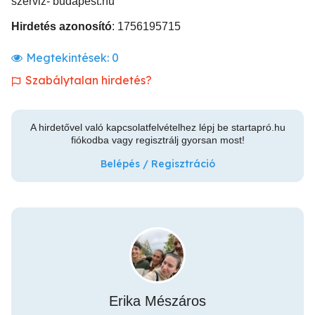
szerviz- budapest.hu
Hirdetés azonosító
: 1756195715
Megtekintések:
0
Szabálytalan hirdetés?
A hirdetővel való kapcsolatfelvételhez lépj be startapró.hu
fiókodba vagy regisztrálj gyorsan most!
Belépés / Regisztráció
Erika Mészáros