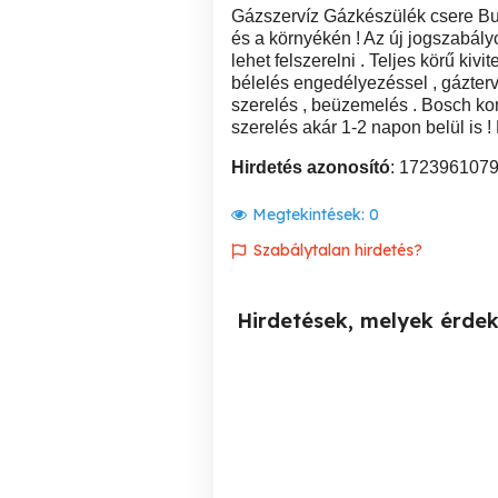
Gázszervíz Gázkészülék csere Bu
és a környékén ! Az új jogszabál
lehet felszerelni . Teljes körű ki
bélelés engedélyezéssel , gázter
szerelés , beüzemelés . Bosch ko
szerelés akár 1-2 napon belül is !
Hirdetés azonosító
: 172396107
Megtekintések:
0
Szabálytalan hirdetés?
Hirdetések, melyek érde