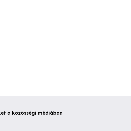
zszerelő
Bosch kondenzációs
Bosch szerv
gázkazánok cseréje,
beépítése, beüzemelése.
I. kerület
III. kerület
XIX. kerüle
ket a közösségi médiában