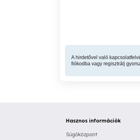
Lengéscsillapító javítás,
Unical Kone vezérlőpanel
autó ültetés.,.
XX. kerület
A hirdetővel való kapcsolatfelv
fiókodba vagy regisztrálj gyors
Hasznos információk
Súgóközpont