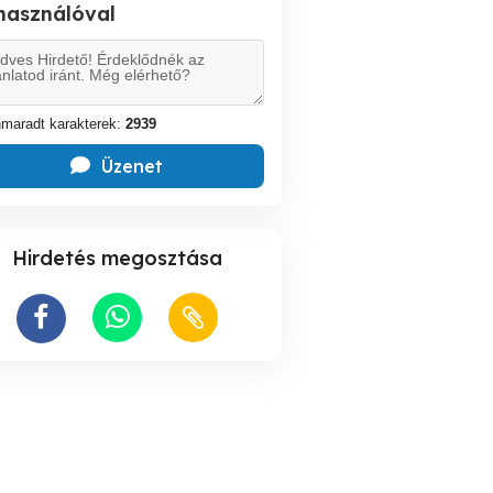
lhasználóval
maradt karakterek:
2939
Üzenet
Hirdetés megosztása