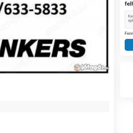
fe
Fenn