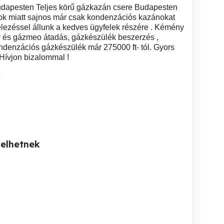
dapesten Teljes körű gázkazán csere Budapesten
yok miatt sajnos már csak kondenzációs kazánokat
vitelezéssel állunk a kedves ügyfelek részére . Kémény
v és gázmeo átadás, gázkészülék beszerzés ,
ndenzációs gázkészülék már 275000 ft- tól. Gyors
 Hívjon bizalommal !
9
kelhetnek