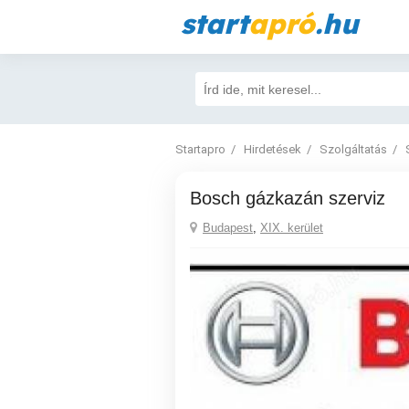
start
apró
.hu
Startapro
Hirdetések
Szolgáltatás
Bosch gázkazán szerviz
Budapest
,
XIX. kerület