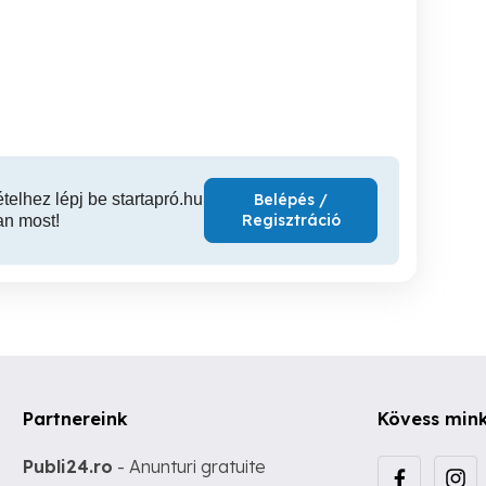
Immergas Victrix
gá
javítás garanciával
kondenzációs gázkazán
vezérlőpanel javítás
IV. kerület
IV. kerület
XII
ételhez lépj be startapró.hu
Belépés /
Regisztráció
an most!
Partnereink
Kövess min
Publi24.ro
- Anunturi gratuite