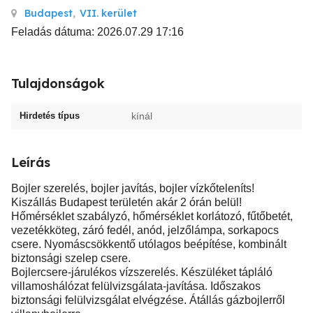
Budapest
,
VII. kerület
Feladás dátuma: 2026.07.29 17:16
Tulajdonságok
Hirdetés típus
kínál
Leírás
Bojler szerelés, bojler javítás, bojler vízkőteleníts!
Kiszállás Budapest területén akár 2 órán belül!
Hőmérséklet szabályzó, hőmérséklet korlátozó, fűtőbetét,
vezetékköteg, záró fedél, anód, jelzőlámpa, sorkapocs
csere. Nyomáscsökkentő utólagos beépítése, kombinált
biztonsági szelep csere.
Bojlercsere-járulékos vízszerelés. Készüléket tápláló
villamoshálózat felülvizsgálata-javítása. Időszakos
biztonsági felülvizsgálat elvégzése. Átállás gázbojlerről