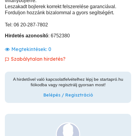
villanybojlerre.
Leszakadt bojlerek korrekt felszerelése garanciával.
Forduljon hozzánk bizalommal a gyors segítségért.
Tel: 06 20-287-7802
Hirdetés azonosító
: 6752380
Megtekintések:
0
Szabálytalan hirdetés?
A hirdetővel való kapcsolatfelvételhez lépj be startapró.hu
fiókodba vagy regisztrálj gyorsan most!
Belépés / Regisztráció