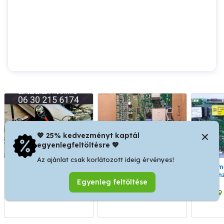
💖 25% kedvezményt kaptál
egyenlegfeltöltésre 💖
Az ajánlat csak korlátozott ideig érvényes!
Lengéscsillapító javítás,
Unical Kone
Immergas Victrix
autó ültetés.,.
vezérlőpanel javítás
kondenz
Egyenleg feltöltése
garanciával
vezérl
XX. kerület
IV. kerület