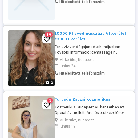
Hitelesített telefonszám
embereknek. Lehetséges 60,90,120
perces masszázs is, olajjal. A
masszázsban hát, karok, lábak, has
masszázsát vállalom. ...
10000 Ft svédmasszázs VI.kerület
19
és XIII.kerület
Exkluzív vendégajándékok májusban
További információ: cemassage.hu
cemassage wwwpontcemassageponthu
VI. kerület, Budapest
június 24
Hitelesített telefonszám
2
Turcsán Zsuzsi kozmetikus
1
Kozmetikus Budapest VI. kerületben az
Operaház mellett. Arc- és testkezelések
nőknek, férfiaknak, tiniknek. Szeretnél
VI. kerület, Budapest
végre egy kis időt magadra, miközben a
június 19
bőröd is megújul? Várlak szeretettel
kozmetikámban, kedvező árakkal