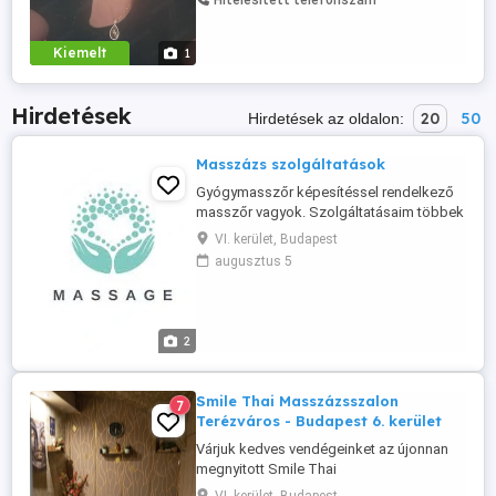
Hitelesített telefonszám
lehetőség adott. A nagy melegben hideg
teával és vízzel is tudok nektek
kedveskedni mint ahogyan azt
Kiemelt
1
megszoktátok. Csokoládéban ...
Hirdetések
20
50
Hirdetések az oldalon:
Masszázs szolgáltatások
Gyógymasszőr képesítéssel rendelkező
masszőr vagyok. Szolgáltatásaim többek
között: svédmasszázs,sportmasszázs,
VI. kerület, Budapest
frissítő masszázs, relax masszázs, cellulit
augusztus 5
kezelés, köpöly terápia, triggerpont
kezelés. Bemutatkozás és
időpontfoglalás a Pressure Point
Masszázs szalon oldalán vagy pedig a
2
06204237953-as ...
Smile Thai Masszázsszalon
7
Terézváros - Budapest 6. kerület
Várjuk kedves vendégeinket az újonnan
megnyitott Smile Thai
Masszázszalonban, Terézváros szívében