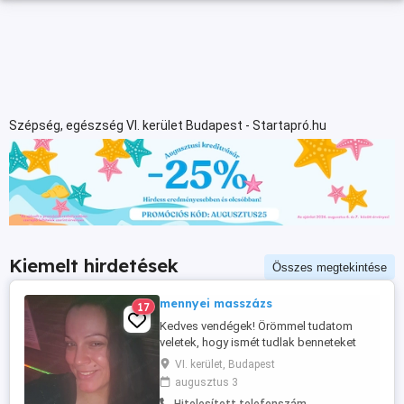
Szépség, egészség VI. kerület Budapest - Startapró.hu
Kiemelt hirdetések
Összes megtekintése
mennyei masszázs
17
Kedves vendégek! Örömmel tudatom
veletek, hogy ismét tudlak benneteket
fogadni. Szép, tiszta és nagyon kellemes
VI. kerület, Budapest
környezetben tudtok a kezeim között el
augusztus 3
lazulni. Természetesen a zuhanyzási