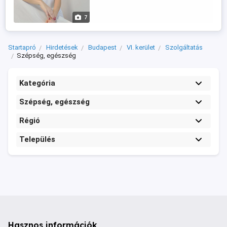
Budapest belvárosában! Nyugodt és
igényes környezetben dolgozom, ahol a
7
célom, ...
Startapró
Hirdetések
Budapest
VI. kerület
Szolgáltatás
Szépség, egészség
Kategória
Szépség, egészség
Régió
Település
Hasznos információk