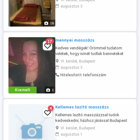
VI. kerület, Budapest
- Budapesten a 6. kerületben - - a
augusztus 3
kikapcsolódni, feltöltődni vágyókat,
azokat akiknek fontos az
egészségmegőrzés, akik szeretik a thai
16
masszázst - - profi thai masszőrökkel, 5
masszázsszobával, 2 masszázsfotel ...
mennyei masszázs
17
Kedves vendégek! Örömmel tudatom
veletek, hogy ismét tudlak benneteket
fogadni. Szép, tiszta és nagyon kellemes
VI. kerület, Budapest
környezetben tudtok a kezeim között el
augusztus 3
lazulni. Természetesen a zuhanyzási
Hitelesített telefonszám
lehetőség adott. A nagy melegben hideg
teával és vízzel is tudok nektek
kedveskedni mint ahogyan azt
Kiemelt
1
megszoktátok. Csokoládéban ...
Kellemes lazító masszázs
4
Kellemes lazító masszázzsal tudok
kedveskedni, házhoz járással Budapest
területén, előre eggyeztetve. Vidékre nem
VI. kerület, Budapest
áll módomban utazni! Csak lazító
augusztus 1
masszázs lehetséges, egészséges