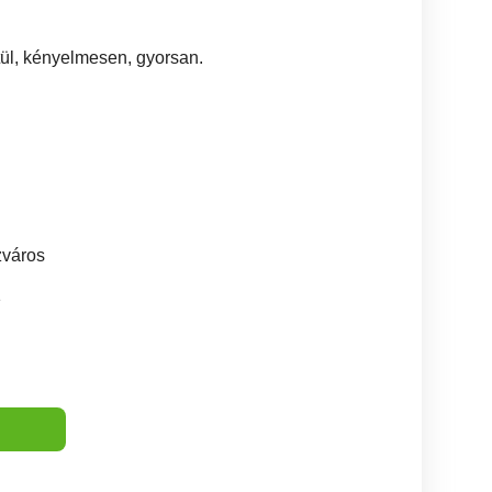
ül, kényelmesen, gyorsan.
zváros
1