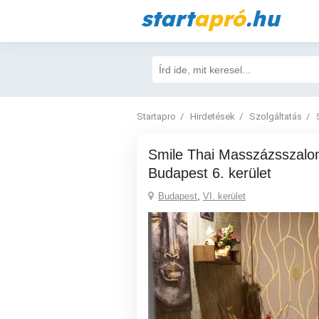
start
apró
.hu
Startapro
Hirdetések
Szolgáltatás
Smile Thai Masszázsszalon Terézváros -
Budapest 6. kerület
Budapest
,
VI. kerület