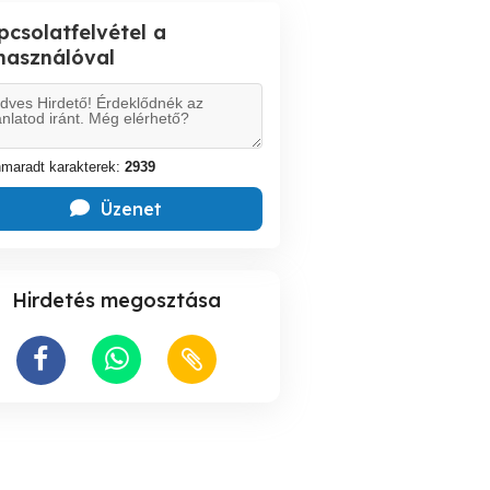
pcsolatfelvétel a
lhasználóval
maradt karakterek:
2939
Üzenet
Hirdetés megosztása