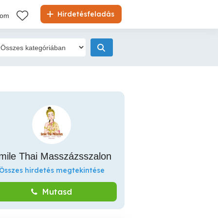
Hirdetésfeladás
kom
mile Thai Masszázsszalon
Összes hirdetés megtekintése
Mutasd