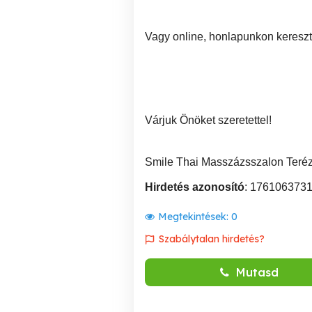
Vagy online, honlapunkon kereszt
Várjuk Önöket szeretettel!
Smile Thai Masszázsszalon Teré
Hirdetés azonosító
: 176106373
Megtekintések:
0
Szabálytalan hirdetés?
Mutasd