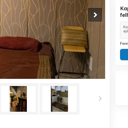
Ka
fe
Fenn