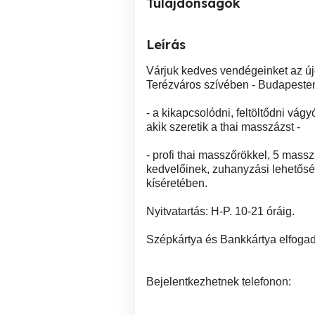
Tulajdonságok
Leírás
Várjuk kedves vendégeinket az ú
Terézváros szívében - Budapesten 
- a kikapcsolódni, feltöltődni vá
akik szeretik a thai masszázst -
- profi thai masszőrökkel, 5 mas
kedvelőinek, zuhanyzási lehetősé
kíséretében.
Nyitvatartás: H-P. 10-21 óráig.
Szépkártya és Bankkártya elfogad
Bejelentkezhetnek telefonon: