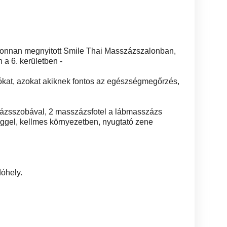
jonnan megnyitott Smile Thai Masszázszalonban,
a 6. kerületben -
gyókat, azokat akiknek fontos az egészségmegőrzés,
százsszobával, 2 masszázsfotel a lábmasszázs
ggel, kellmes környezetben, nyugtató zene
óhely.