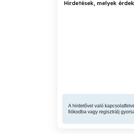
Hirdetések, melyek érde
Masszázs akár még ma!
Aromaterápiás stresszoldó
Budapest Astoria
va
sv
ill
V. kerület
A hirdetővel való kapcsolatfelv
fiókodba vagy regisztrálj gyors