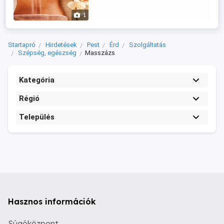
izmokban lévő salakanyagok kiürülését.
Fokozódik ...
1
Startapró
Hirdetések
Pest
Érd
Szolgáltatás
Szépség, egészség
Masszázs
Kategória
Régió
Település
Hasznos információk
Súgóközpont