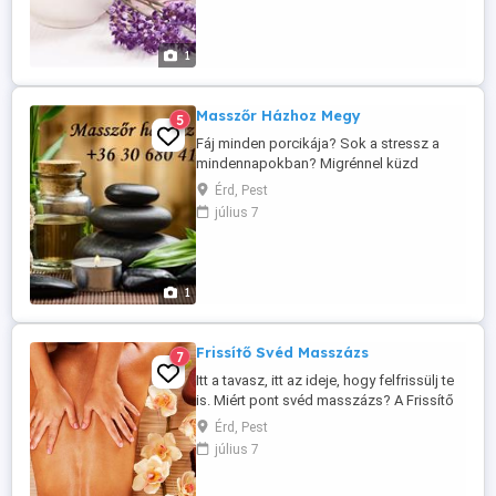
természetes fájdalom csillapító, gyógyító,
frissítő kezelés mellékhatások nélkül. Ezt
lehet kombinálni ...
1
Masszőr Házhoz Megy
5
Fáj minden porcikája? Sok a stressz a
mindennapokban? Migrénnel küzd
rendszeresen? Szeretne masszíroztatni,
Érd, Pest
de nem jut el masszázs szalonba?
július 7
Természetesen van lehetőség, hogy az
otthonában vegye igénybe a masszázst.
Érd területén díjmentesen. Pest megye
többi területe és Budapesten egyéni
1
igények alapján ...
Frissítő Svéd Masszázs
7
Itt a tavasz, itt az ideje, hogy felfrissülj te
is. Miért pont svéd masszázs? A Frissítő
masszázs jellemzői: A kezelés célja az
Érd, Pest
általános frissítés, vagyis, hogy javuljon
július 7
az izmokban a keringés és ezáltal jobb
legyen az izmok terhelhetősége. Segíti az