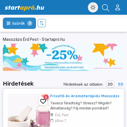
start
apró
.hu
Szűrők
3
Masszázs Érd Pest - Startapró.hu
Hirdetések
20
50
Hirdetések az oldalon:
Frissítő és Aromaterápiás Masszázs
2
Tavaszi fáradtság? Stressz? Migrén?
Álmatlanság? Fáj minden porcikád?
Szeretnéd ezeket eltüntetni? Szeretnél
Érd, Pest
újra fitt, friss, energikus, kipihent lenni? A
július 7
masszázs egy az ősidők óta használt