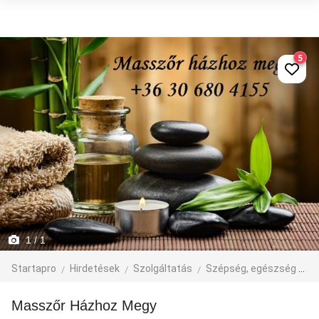
5
1
/ 1
Startapro
Hirdetések
Szolgáltatás
Szépség, egészség
M
Masszőr Házhoz Megy