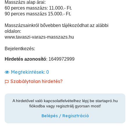
Masszázs alap árai:
60 perces masszázs: 11.000.- Ft.
90 perces masszázs 15.000.- Ft.
Masszázsainkról bővebben tájékozódhat az alábbi
oldalon:
www.tavaszi-varazs-masszazs.hu
Bejelentkezés:
Hirdetés azonosító
: 1649972999
Megtekintések:
0
Szabálytalan hirdetés?
A hirdetővel való kapcsolatfelvételhez lépj be startapró.hu
fiókodba vagy regisztrálj gyorsan most!
Belépés / Regisztráció