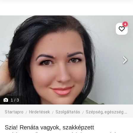
4
1
/ 3
Startapro
Hirdetések
Szolgáltatás
Szépség, egészség
M
Szia! Renáta vagyok, szakképzett