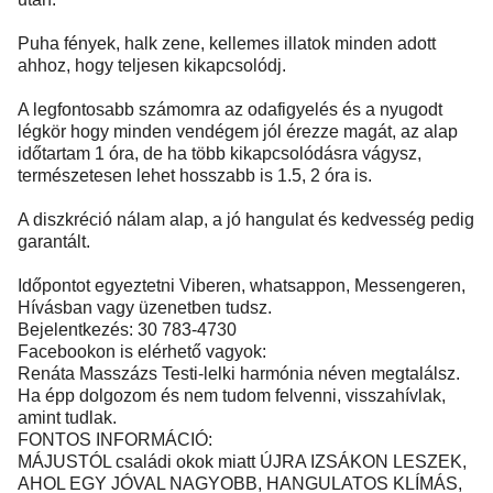
Puha fények, halk zene, kellemes illatok minden adott
ahhoz, hogy teljesen kikapcsolódj.
A legfontosabb számomra az odafigyelés és a nyugodt
légkör hogy minden vendégem jól érezze magát, az alap
időtartam 1 óra, de ha több kikapcsolódásra vágysz,
természetesen lehet hosszabb is 1.5, 2 óra is.
A diszkréció nálam alap, a jó hangulat és kedvesség pedig
garantált.
Időpontot egyeztetni Viberen, whatsappon, Messengeren,
Hívásban vagy üzenetben tudsz.
Bejelentkezés: 30 783-4730
Facebookon is elérhető vagyok:
Renáta Masszázs Testi-lelki harmónia néven megtalálsz.
Ha épp dolgozom és nem tudom felvenni, visszahívlak,
amint tudlak.
FONTOS INFORMÁCIÓ:
MÁJUSTÓL családi okok miatt ÚJRA IZSÁKON LESZEK,
AHOL EGY JÓVAL NAGYOBB, HANGULATOS KLÍMÁS,