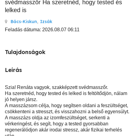
svédmasszőr Ha szeretnéd, hogy tested és
lelked is
Bács-Kiskun
,
Izsák
Feladás dátuma: 2026.08.07 06:11
Tulajdonságok
Leírás
Szia! Renáta vagyok, szakképzett svédmasszőr.
Ha szeretnéd, hogy tested és lelked is feltöltődjön, nálam
jó helyen jársz.
A masszázsom célja, hogy segítsen oldani a feszültséget,
csökkenteni a stresszt, és visszahozni a belső egyensúlyt.
A masszázs oldja az izomfeszültséget, serkenti a
vérkeringést, és segít, hogy a tested gyorsabban
regenerálódjon akár irodai stressz, akár fizikai terhelés
után.