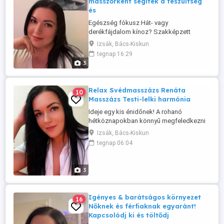
masszőrként segítek a feszültség
és
Egészség fókusz Hát- vagy
derékfájdalom kínoz? Szakképzett
masszőrként segítek a feszültség és a
Izsák, Bács-Kiskun
fájdalmak oldásában. Időpont hétfőtől -
tegnap 16:29
szombatig. Hívj most: 06 30 783 4730
3
Könnyebb test, nyugodtabb lélek egy
masszázsnyira tőled. FONTOS
INFORMÁCIÓ: MÁJUSTÓL családi okok
Relax Svédmasszázs Renáta
10
miatt ÚJRA IZSÁKON ...
Masszázs Testi-lelki harmónia
Ideje egy kis énidőnek! A rohanó
hétköznapokban könnyű megfeledkezni
magunkról, pedig a tested is megérdemli
Izsák, Bács-Kiskun
a törődést. Egy masszázs nem luxus
tegnap 06:04
hanem befektetés az egészségedbe és a
jó közérzetedbe. Az aktuális
beosztásomat és a szolgáltatásaimat a
3
képek között találod. Időpontfoglalás:
Facebookon, ...
Igényes & barátságos környezet
16
Nőknek és férfiaknak egyaránt!
Kapcsolódj ki és töltődj