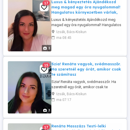
Luxus & kényeztetés Ajándékozd
17
meg magad egy óra nyugalommal!
Hangulatos környezetben várlak,
Luxus & kényeztetés Ajándékozd meg
magad egy óra nyugalommal! Hangulatos
környezetben várlak, ahol minden rólad
Izsák, Bács-Kiskun
szól. Svédmasszázs stresszoldás,
ma 08:45
pihenés, feltöltődés. A diszkréció
számomra kiemelten fontos, ahogyan
3
neked is. Tájékoztatást szívesen adok
Viberen, WhatsAppon, telefonon vagy itt
üzenetben. Elérhetőségem: ...
Szia! Renáta vagyok, svédmasszőr.
15
Ha szeretnél egy órát, amikor csak
te számítasz
Szia! Renáta vagyok, svédmasszőr. Ha
szeretnél egy órát, amikor csak te
számítasz, keress bátran! Stresszoldás
Izsák, Bács-Kiskun
Fájdalomcsillapítás Teljes kikapcsolódás
ma 07:17
Bejelentkezés: 30 783-4730 viberen,
whatsappon, üzenetben. FONTOS
3
INFORMÁCIÓ: MÁJUSTÓL családi okok
miatt ÚJRA IZSÁKON LESZEK, AHOL ...
Renáta Masszázs Testi-lelki
17