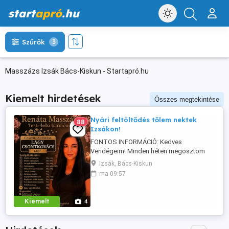
start
apró
.hu
Szűrők
3
Masszázs Izsák Bács-Kiskun - Startapró.hu
Kiemelt hirdetések
Összes megtekintése
Nyári feltöltődés tőlem nektek
88
Izsákon!
FONTOS INFORMÁCIÓ: Kedves
Vendégeim! Minden héten megosztom
veletek, hogy mely napokon tudok egész
Izsák, Bács-Kiskun
nap masszázs időpontokat vállalni.
ma 09:57
Ezeken a kiemelt napokon rugalmasabb
időpontokkal várlak azaz 8:00 20:00
benneteket, míg a többi napon továbbra
Kiemelt
4
is 17:00 órától tudok vendégeket fogadni.
Ha szeretnél ...