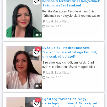
harmónia férfiaknak és hölgyeknek
Svédmasszázs Izsákon!
Renáta Masszázs Testi-lelki harmónia
férfiaknak és hölgyeknek! Svédmasszázs
Izsákon! Fáradt, feszült vagy? Ideje
Izsák, Bács-Kiskun
megállni egy pillanatra, és törődni
tegnap 21:16
önmagaddal! Professzionális
svédmasszázs férfiak és hölgyek részére,
3
amely segít: Ellazulni a mindennapi
stressz után Oldani az izomfeszültséget
...
Svéd Relax Frissítő Masszázs
12
Izsákon ha szeretnél egy kis időt,
ami csak rólad szól?
Szeretnél egy kis időt, ami csak rólad
szól? Ha fáradtnak érzed magad, fáj a
hátad, vagy egyszerűen csak
Izsák, Bács-Kiskun
kikapcsolódásra vágysz, várlak
tegnap 16:54
szeretettel Izsákon, ahol test és lélek
harmóniáját élheted át egy kellemes
3
masszázs során. Mit kínálok? Svéd
masszázs az izmok ellazítására, keringés
javítására ...
Egészség fókusz Hát- vagy
11
derékfájdalom kínoz? Szakképzett