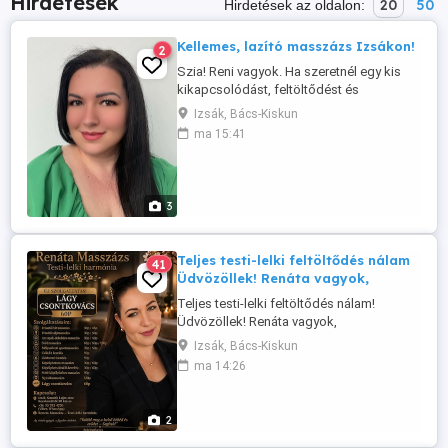
Hirdetések
20
50
Hirdetések az oldalon:
Kellemes, lazító masszázs Izsákon!
2
Szia! Reni vagyok. Ha szeretnél egy kis
kikapcsolódást, feltöltődést és
harmóniát, várlak szeretettel Izsákon,
Izsák, Bács-Kiskun
diszkrét és nyugodt szalonomban.
ma 15:41
Minimum 1 órás masszázs, igény szerint
hosszabb idő is kérhető. Hangulatos
környezet, kedves légkör, a diszkréció és
tisztelet nálam alapérték. ...
3
Teljes testi-lelki feltöltődés nálam
41
Üdvözöllek! Renáta vagyok,
Teljes testi-lelki feltöltődés nálam!
Üdvözöllek! Renáta vagyok,
Svédmasszőr, aki hisz abban, hogy a
Izsák, Bács-Kiskun
valódi kikapcsolódás a csendben, a
ma 14:26
figyelemben és az érintés harmóniájában
rejlik. A masszázs során a nyugodt légkör,
a személyes odafigyelés és a
2
gondoskodó érintések segítenek
lelassulni, elengedni ...