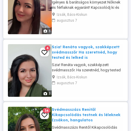
Igényes & barátságos környezet Nőknek
és férfiaknak egyaránt! Kapcsolódj ki és
töltődj fel egy nyugodt, biztonságos és
Izsák, Bács-Kiskun
diszkrét helyszínen, ahol minden rólad
augusztus 7
szól! Svédmasszázs teljes
kikapcsolódás és felfrissülés Igényes,
3
tiszta, hangulatos környezet Lágy zene,
kellemes atmoszféra Nőknek és ...
Szia! Renáta vagyok, szakképzett
4
svédmasszőr Ha szeretnéd, hogy
tested és lelked is
Szia! Renáta vagyok, szakképzett
svédmasszőr. Ha szeretnéd, hogy tested
és lelked is feltöltődjön, nálam jó helyen
Izsák, Bács-Kiskun
jársz. A masszázsom célja, hogy segítsen
augusztus 7
oldani a feszültséget, csökkenteni a
stresszt, és visszahozni a belső
3
egyensúlyt. A masszázs oldja az
izomfeszültséget, serkenti a vérkeringést,
...
Svédmasszázs Renitől
34
Kikapcsolódás testnek és léleknek
Izsákon, hangulatos
Svédmasszázs Renitől Kikapcsolódás