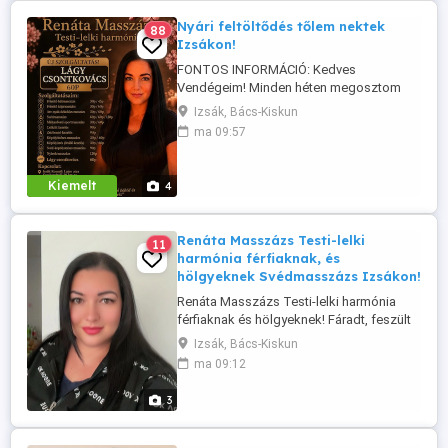
Nyári feltöltődés tőlem nektek
88
Izsákon!
FONTOS INFORMÁCIÓ: Kedves
Vendégeim! Minden héten megosztom
veletek, hogy mely napokon tudok egész
Izsák, Bács-Kiskun
nap masszázs időpontokat vállalni.
ma 09:57
Ezeken a kiemelt napokon rugalmasabb
időpontokkal várlak azaz 8:00 20:00
benneteket, míg a többi napon továbbra
Kiemelt
4
is 17:00 órától tudok vendégeket fogadni.
Ha szeretnél ...
Renáta Masszázs Testi-lelki
11
harmónia férfiaknak, és
hölgyeknek Svédmasszázs Izsákon!
Renáta Masszázs Testi-lelki harmónia
férfiaknak és hölgyeknek! Fáradt, feszült
vagy? Ideje megállni egy pillanatra, és
Izsák, Bács-Kiskun
törődni önmagaddal! Professzionális
ma 09:12
svédmasszázs, amely segít: -Ellazulni a
mindennapi stressz után -Oldani az
3
izomfeszültséget -Frissíteni a
vérkeringést -.Feltölteni ...