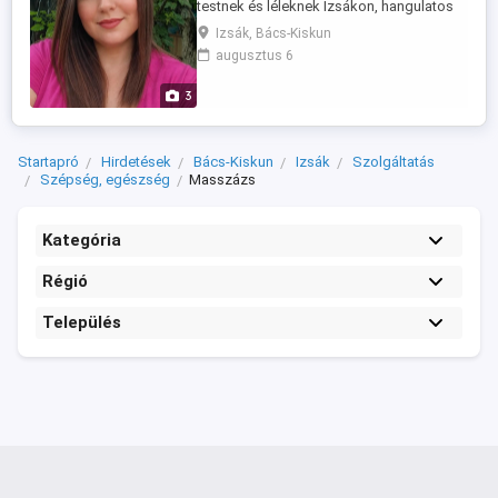
testnek és léleknek Izsákon, hangulatos
környezetben Szeretettel várlak egy
Izsák, Bács-Kiskun
nyugtató, stresszoldó Svédmasszázsra,
augusztus 6
ahol minden rólad szól! Gyertyafény,
füstölő, relaxációs zene, só lámpa és
3
kellemes illatok segítenek ellazulni és
feltöltődni. Időtartamok: 30 ...
Startapró
Hirdetések
Bács-Kiskun
Izsák
Szolgáltatás
Szépség, egészség
Masszázs
Kategória
Régió
Település