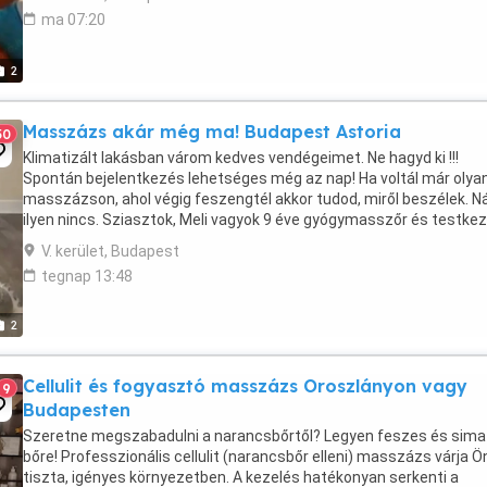
ma 07:20
2
Masszázs akár még ma! Budapest Astoria
50
Klimatizált lakásban várom kedves vendégeimet. Ne hagyd ki !!!
Spontán bejelentkezés lehetséges még az nap! Ha voltál már olya
masszázson, ahol végig feszengtél akkor tudod, miről beszélek. 
ilyen nincs. Sziasztok, Meli vagyok 9 éve gyógymasszőr és testkez
vagyok, elég gyorsan ráérzek, ...
V. kerület, Budapest
tegnap 13:48
2
Cellulit és fogyasztó masszázs Oroszlányon vagy
9
Budapesten
Szeretne megszabadulni a narancsbőrtől? Legyen feszes és sima
bőre! Professzionális cellulit (narancsbőr elleni) masszázs várja Ö
tiszta, igényes környezetben. A kezelés hatékonyan serkenti a