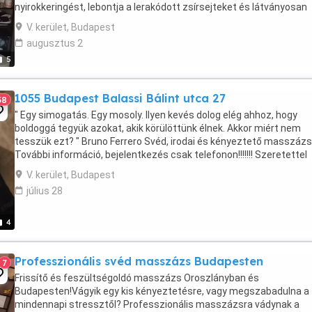
nyirokkeringést, lebontja a lerakódott zsírsejteket és látványosan
feszesíti a problémás területeket (comb, ...
V. kerület, Budapest
augusztus 2
5
1055 Budapest Balassi Bálint utca 27
58
" Egy simogatás. Egy mosoly. Ilyen kevés dolog elég ahhoz, hogy
boldoggá tegyük azokat, akik körülöttünk élnek. Akkor miért nem
tesszük ezt? " Bruno Ferrero Svéd, irodai és kényeztető masszázs
További információ, bejelentkezés csak telefonon!!!!!!! Szeretettel
várlak!
V. kerület, Budapest
július 28
4
Professzionális svéd masszázs Budapesten
7
Frissítő és feszültségoldó masszázs Oroszlányban és
Budapesten!Vágyik egy kis kényeztetésre, vagy megszabadulna a
mindennapi stressztől? Professzionális masszázsra vádynak a