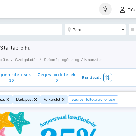
nhirdetések
Céges hirdetések
Rendezés
Fió
10
0
 Startapró.hu
erület
Szolgáltatás
Szépség, egészség
Masszázs
ánhirdetések
Céges hirdetések
Rendezés
10
0
ázs
Budapest
V. kerület
Szűrési feltételek törlése