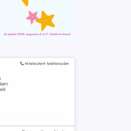
Hitelesített telefonszám
n
Nálam
elő