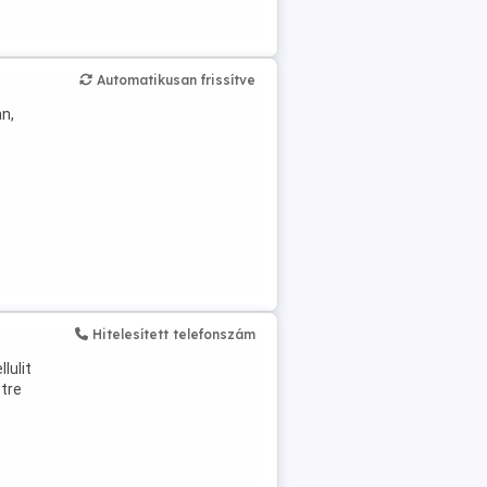
Automatikusan frissítve
n,
Hitelesített telefonszám
llulit
etre