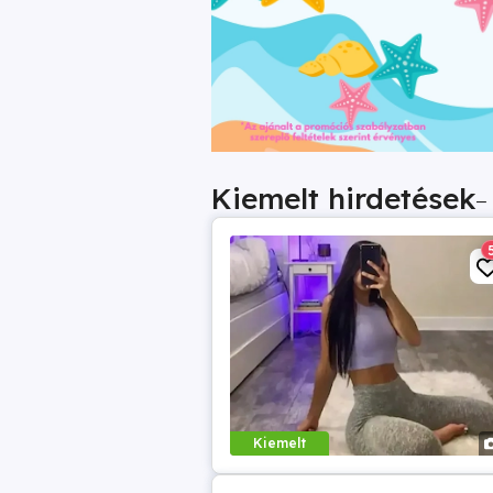
Kiemelt hirdetések
–
Kiemelt