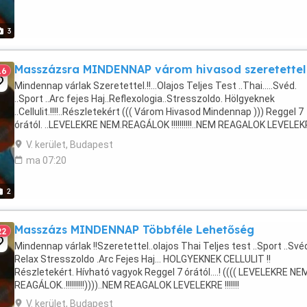
3
Masszázsra MINDENNAP várom hivasod szeretettel
16
Mindennap várlak Szeretettel.!!...Olajos Teljes Test ..Thai.....Svéd.
..Sport ..Arc fejes Haj..Reflexologia..Stresszoldo. Hölgyeknek
..Cellulit.!!!!..Részletekért ((( Várom Hivasod Mindennap ))) Reggel 7
órától. ..LEVELEKRE NEM.REAGÁLOK !!!!!!!!!!..NEM REAGALOK LEVELE
!!!!!!!!
V. kerület, Budapest
ma 07:20
2
Masszázs MINDENNAP Többféle Lehetőség
22
Mindennap várlak !!Szeretettel..olajos Thai Teljes test ..Sport ..Své
Relax Stresszoldo .Arc Fejes Haj... HOLGYEKNEK CELLULIT !!
Részletekért. Hívható vagyok Reggel 7 órától....! (((( LEVELEKRE NE
REAGÁLOK..!!!!!!!!!))))..NEM REAGALOK LEVELEKRE !!!!!!!
V. kerület, Budapest