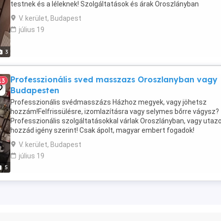
testnek és a léleknek! Szolgáltatások és árak Oroszlányban
(szalonomban): 1 óra: 15 000 Ft 1,5 óra: 25 000 Ft 2 óra: 30 000 ...
V. kerület, Budapest
július 19
3
Professzionális sved masszazs Oroszlanyban vagy
13
Budapesten
Professzionális svédmasszázs Házhoz megyek, vagy jöhetsz
hozzám!Felfrissülésre, izomlazításra vagy selymes bőrre vágysz?
Professzionális szolgáltatásokkal várlak Oroszlányban, vagy uta
hozzád igény szerint! Csak ápolt, magyar embert fogadok!
Svédmasszázs árak (Oroszlányban):1 óra: 15 000 Ft ...
V. kerület, Budapest
július 19
5