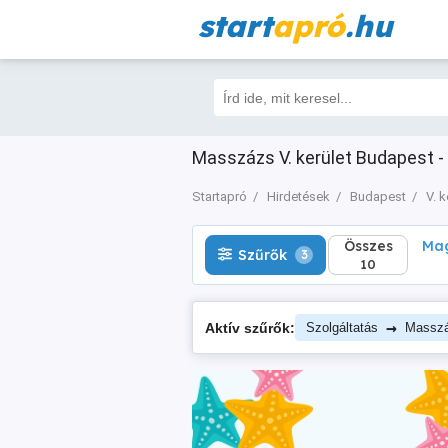
start
apró
.hu
Összes
Magá
Szűrők
3
10
Masszázs V. kerület Budapest -
Startapró
Hirdetések
Budapest
V. k
Összes
Mag
Szűrők
3
10
→
Aktív szűrők:
Szolgáltatás
Massz