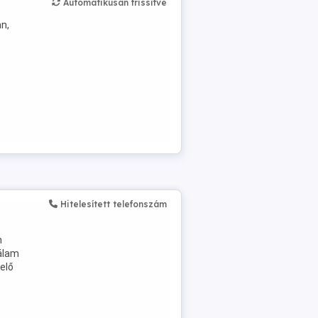
Automatikusan frissítve
n,
Hitelesített telefonszám
n
Nálam
elő