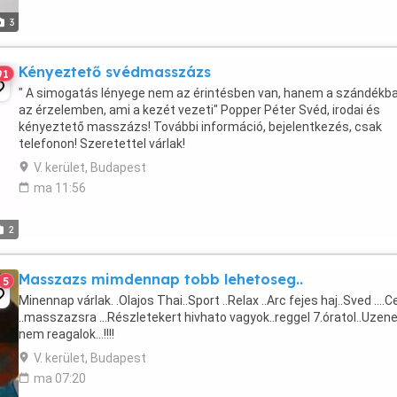
3
Kényeztető svédmasszázs
91
" A simogatás lényege nem az érintésben van, hanem a szándékba
az érzelemben, ami a kezét vezeti" Popper Péter Svéd, irodai és
kényeztető masszázs! További információ, bejelentkezés, csak
telefonon! Szeretettel várlak!
V. kerület, Budapest
ma 11:56
2
Masszazs mimdennap tobb lehetoseg..
5
Minennap várlak. .Olajos Thai..Sport ..Relax ..Arc fejes haj..Sved ....Ce
..masszazsra ...Részletekert hivhato vagyok..reggel 7.óratol..Uzen
nem reagalok...!!!!
V. kerület, Budapest
ma 07:20