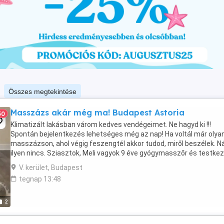
Összes megtekintése
Masszázs akár még ma! Budapest Astoria
50
Klimatizált lakásban várom kedves vendégeimet. Ne hagyd ki !!!
Spontán bejelentkezés lehetséges még az nap! Ha voltál már olya
masszázson, ahol végig feszengtél akkor tudod, miről beszélek. 
ilyen nincs. Sziasztok, Meli vagyok 9 éve gyógymasszőr és testkez
vagyok, elég gyorsan ráérzek, ...
V. kerület, Budapest
tegnap 13:48
2