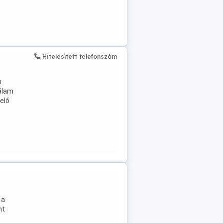
Hitelesített telefonszám
n
Nálam
elő
 a
nt