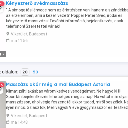
Kényeztető svédmasszázs
91
" A simogatás lényege nem az érintésben van, hanem a szándékba
az érzelemben, ami a kezét vezeti" Popper Péter Svéd, irodai és
kényeztető masszázs! További információ, bejelentkezés, csak
telefonon! Szeretettel várlak!
V. kerület, Budapest
ma 11:56
2
 oldalon:
20
50
Masszázs akár még a ma! Budapest Astoria
16
Klimatizált lakásban várom kedves vendégeimet. Ne hagyd ki !!!
Spontán bejelentkezés lehetséges még az nap! Ha voltál már olya
masszázson, ahol végig feszengtél akkor tudod, miről beszélek. 
ilyen nincs. Sziasztok, Meli vagyok 9 éve gyógymasszőr és testkez
vagyok, elég gyorsan ráérzek, mire ...
V. kerület, Budapest
ma 14:48