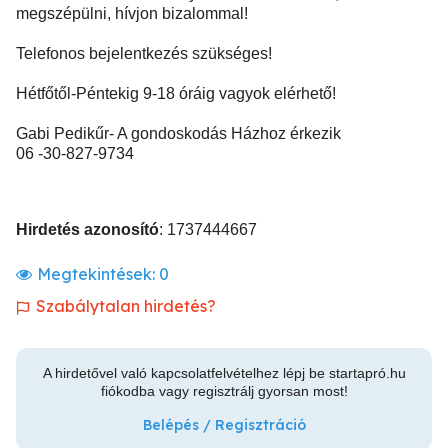
megszépülni, hívjon bizalommal!
Telefonos bejelentkezés szükséges!
Hétfőtől-Péntekig 9-18 óráig vagyok elérhető!
Gabi Pedikűr- A gondoskodás Házhoz érkezik
06 -30-827-9734
Hirdetés azonosító
: 1737444667
Megtekintések:
0
Szabálytalan hirdetés?
A hirdetővel való kapcsolatfelvételhez lépj be startapró.hu
fiókodba vagy regisztrálj gyorsan most!
Belépés / Regisztráció