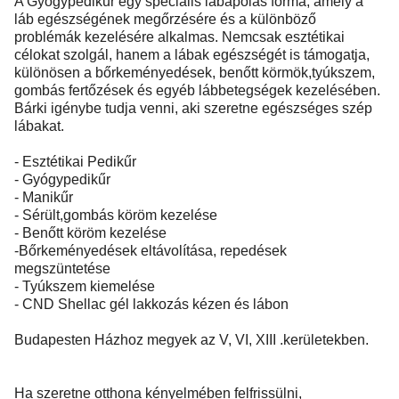
A Gyógypedikűr egy speciális lábápolás forma, amely a
láb egészségének megőrzésére és a különböző
problémák kezelésére alkalmas. Nemcsak esztétikai
célokat szolgál, hanem a lábak egészségét is támogatja,
különösen a bőrkeményedések, benőtt körmök,tyúkszem,
gombás fertőzések és egyéb lábbetegségek kezelésében.
Bárki igénybe tudja venni, aki szeretne egészséges szép
lábakat.
- Esztétikai Pedikűr
- Gyógypedikűr
- Manikűr
- Sérült,gombás köröm kezelése
- Benőtt köröm kezelése
-Bőrkeményedések eltávolítása, repedések
megszüntetése
- Tyúkszem kiemelése
- CND Shellac gél lakkozás kézen és lábon
Budapesten Házhoz megyek az V, VI, XIII .kerületekben.
Ha szeretne otthona kényelmében felfrissülni,