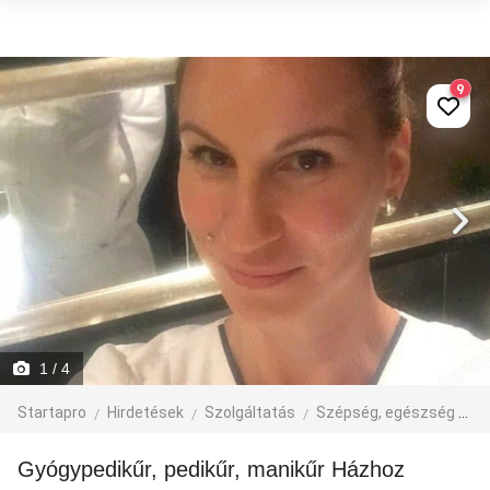
9
1
/ 4
Startapro
Hirdetések
Szolgáltatás
Szépség, egészség
Ma
Gyógypedikűr, pedikűr, manikűr Házhoz