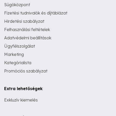
kezekért Szakképzett kéz-és
Súgóközpont
bejelentkezés szükséges! Hétfőtől-
lábápolóként Házhoz megyek
Péntekig 9-18 óráig vagyok elérhető!
Fizetési tudnivalók és díjtáblázat
Budapesten az V., VI., XIII. kerületekben.
Gabi Pedikűr- A gondoskodás Házhoz
Időpontfoglalás: Gabi: 06 30 8279734
érkezik 06 -30-827-9734
Hirdetési szabályzat
Tegyél egy lépést az egészséges, puha
talpakért utazás nélkül!
Felhasználási feltételek
Adatvédelmi beállítások
Ügyfélszolgálat
Marketing
Kategórialista
Promóciós szabályzat
Extra lehetőségek
Exkluzív kiemelés