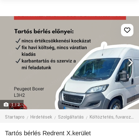
1
/ 2
Startapro
Hirdetések
Szolgáltatás
Költöztetés, fuvarozás, járműbérlés
Tartós bérlés Redrent X.kerület