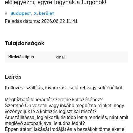
előjegyezni, egyre fogynak a furgonok!
Budapest
,
X. kerület
Feladás dátuma: 2026.06.22 11:41
Tulajdonságok
Hirdetés típus
kínál
Leírás
Költözés, szállítás, fuvarozás - sofőrrel vagy sofőr nélkül
Megbízható teherautót szeretne költözéséhez?
Szeretné Ön vezetni vagy inkább megbízna minket, hogy
vezényeljük le a költözés logisztikai részét?
Áruszállítással foglalkozik és több lett a rendelés, mint amit
meglévő autóparkjával le tudna fedni?
Éppen átépíti lakását irodáját és a bezsákolt törmeléket el