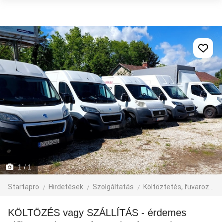
1
/ 1
Startapro
Hirdetések
Szolgáltatás
Költöztetés, fuvarozás, járműbérlés
KÖLTÖZÉS vagy SZÁLLÍTÁS - érdemes