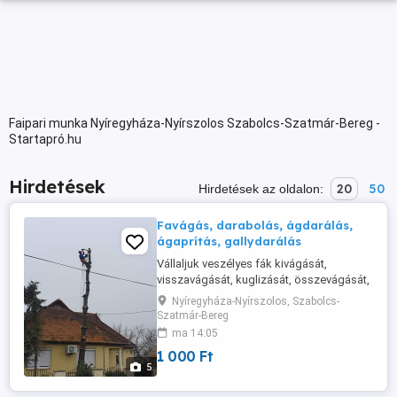
Faipari munka Nyíregyháza-Nyírszolos Szabolcs-Szatmár-Bereg -
Startapró.hu
Hirdetések
20
50
Hirdetések az oldalon:
Favágás, darabolás, ágdarálás,
ágaprítás, gallydarálás
Vállaljuk veszélyes fák kivágását,
visszavágását, kuglizását, összevágását,
Valamint tűzifadarabolást-ágdarálást,
Nyíregyháza-Nyírszolos, Szabolcs-
ágaprítást, gallydarálást Szeretném
Szatmár-Bereg
figyelmébe ajánlani az akciónkat, ami a
ma 14:05
kivágás költségéből 20%-os kedvezményt
1 000 Ft
jelent. Kérem hivatkozzon erre a
5
hirdetésre, hogy a 20%-ot figyelembe
tudjam ...