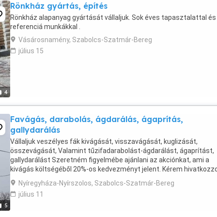
Rönkház gyártás, építés
Rönkház alapanyag gyártását vállaljuk. Sok éves tapasztalattal és
referenciá munkákkal .
Vásárosnamény, Szabolcs-Szatmár-Bereg
július 15
4
Favágás, darabolás, ágdarálás, ágaprítás,
gallydarálás
Vállaljuk veszélyes fák kivágását, visszavágását, kuglizását,
összevágását, Valamint tűzifadarabolást-ágdarálást, ágaprítást,
gallydarálást Szeretném figyelmébe ajánlani az akciónkat, ami a
kivágás költségéből 20%-os kedvezményt jelent. Kérem hivatkozz
erre a hirdetésre, hogy a 20%-ot figyelembe tudjam ...
Nyíregyháza-Nyírszolos, Szabolcs-Szatmár-Bereg
július 11
5