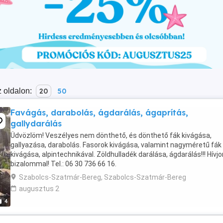
 oldalon:
20
50
Favágás, darabolás, ágdarálás, ágaprítás,
gallydarálás
Üdvözlöm! Veszélyes nem dönthető, és dönthető fák kivágása,
gallyazása, darabolás. Fasorok kivágása, valamint nagyméretű fák
kivágása, alpintechnikával. Zöldhulladék darálása, ágdarálás!!! Hívjo
bizalommal! Tel.: 06 30 736 66 16.
Szabolcs-Szatmár-Bereg, Szabolcs-Szatmár-Bereg
augusztus 2
4