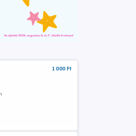
1 000 Ft
n