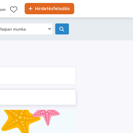
Hirdetésfeladás
kom