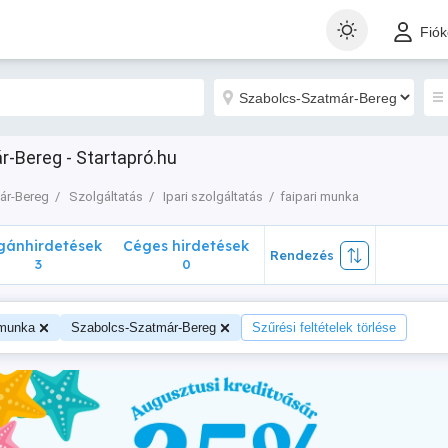
nhirdetések
Céges hirdetések
Rendezés
Fió
3
0
-Bereg - Startapró.hu
ár-Bereg
Szolgáltatás
Ipari szolgáltatás
faipari munka
ánhirdetések
Céges hirdetések
Rendezés
3
0
 munka
Szabolcs-Szatmár-Bereg
Szűrési feltételek törlése