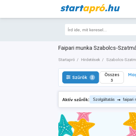
start
apró
.hu
Összes
Magá
Szűrők
2
3
Faipari munka Szabolcs-Szatmár
Startapró
Hirdetések
Szabolcs-Szatm
Összes
Mag
Szűrők
2
3
→
Aktív szűrők:
Szolgáltatás
faipari