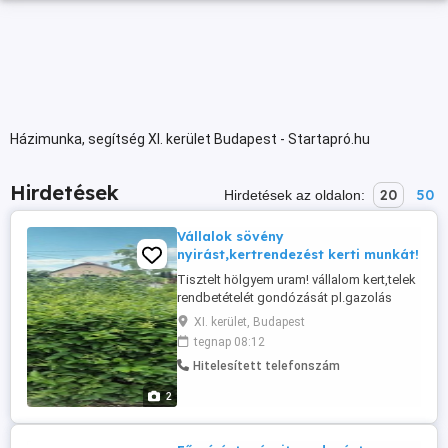
Házimunka, segítség XI. kerület Budapest - Startapró.hu
Hirdetések
20
50
Hirdetések az oldalon:
Vállalok sövény
nyirást,kertrendezést kerti munkát!
Tisztelt hölgyem uram! vállalom kert,telek
rendbetételét gondózását pl.gazolás
gyomlálás ültetés permetezés gyomirtás
XI. kerület, Budapest
bokrok fák borostyán tuják nyirását kertek
tegnap 08:12
be füvesitését ásását tereprendezést
Hitelesített telefonszám
ültetést fák metszését gallyazását
földmunkákat: föld kiegyenlítése hordása
2
csere feltöltése talicskázás ...