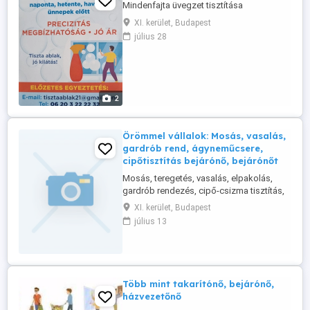
Mindenfajta üvegzet tisztítása
XI. kerület, Budapest
július 28
2
Örömmel vállalok: Mosás, vasalás,
gardrób rend, ágyneműcsere,
cipőtisztítás bejárónő, bejárónőt
Mosás, teregetés, vasalás, elpakolás,
gardrób rendezés, cipő-csizma tisztítás,
ágyneműcsere stb. Nagy örömmel végzek
XI. kerület, Budapest
ilyen tevékenységeket
július 13
magánszemélyeknél - kisebb és akár
nagyobb mennyiségben is. Kedves,
precíz, megbízható, gyakorlott, szépen
vasaló budapesti 40-es férfi vagyok.
Több mint takarítónő, bejárónő,
házvezetőnő