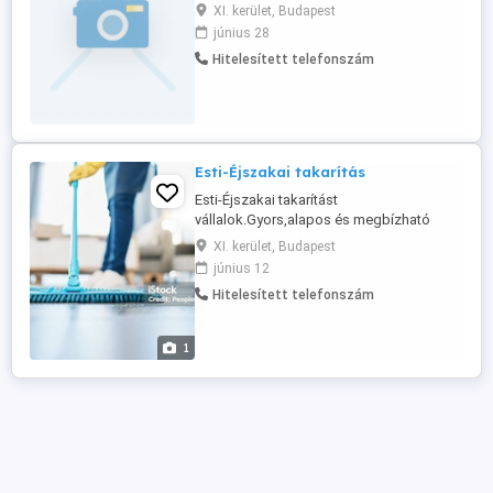
alkalommal, 1-2 órában. Takarítás,
XI. kerület, Budapest
bevásárlás, strb. esetenkénti vagy havi fix
június 28
zsebpénzért. Lakás a Kelenföldi
Hitelesített telefonszám
pályaudvar közelében van, vidékieknek
természetesen fizetem az útiköltséget, a
nap bármely szakában alkalmas nekem.
Esti-Éjszakai takarítás
Esti-Éjszakai takarítást
vállalok.Gyors,alapos és megbízható
takarítás.
XI. kerület, Budapest
június 12
Hitelesített telefonszám
1