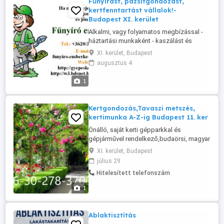
Fűnyírást, pázsitgondozást,
kertfenntartást vállalok!-
Budapest XI. kerület
Alkalmi, vagy folyamatos megbízással -
háztartási munkaként - kaszálást és
fűnyírást, pázsitápolást (gyeptrágyázás,
XI. kerület, Budapest
gyepszellőztetés, gyepgyomirtás,
augusztus 4
gombásodás elleni permetezés, stb.),
valamint kisebb kertek teljes körű
1
gondozását, fenntartását vállalom
kizárólag csak magánszemélyek részére
kiemelten ...
Kertgondozás,Tavaszi metszés,
kertimunka A-Z-ig Budapest 11. ker
Önálló, saját kerti gépparkkal és
gépjárművel rendelkező,budaörsi, magyar
fiatalember vállal kerti munkát az alábbi
XI. kerület, Budapest
területeken ! Budaörs, Biatorbágy,
július 29
Törökbálint, Budapest 11. kerület, 12.
Hitelesített telefonszám
kerület, 22. kerület, Páty, Telki,
Kamaraerdő, Budakeszi, Budajenő, Érd,
1
Diósd, Tárnok, Sóskút! Kiszállási díj ...
Ablaktisztítás