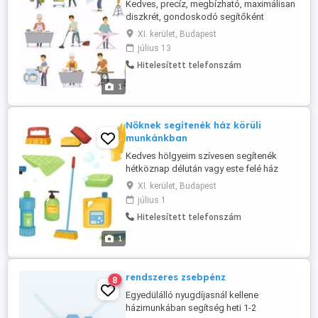
Kedves, precíz, megbízható, maximálisan
diszkrét, gondoskodó segítőként
örömmel állok rendelkezésre, hogy a napi
XI. kerület, Budapest
élet minél könnyebb lehessen. Több éves
július 13
tapasztalattal rendelkezem
Hitelesített telefonszám
magánszemélyeknél mindenféle takarítási
feladatokban természetesen, de más
1
háztartási teendők ellátásában is - és
különösen ...
Nőknek segítenék ház körüli
munkánkban
Kedves hölgyeim szívesen segítenék
hétköznap délután vagy este felé ház
körüli munkákban vagy bevásárlásba is.
XI. kerület, Budapest
Megcsinálom a festést és glettelést is. 40
július 1
éves józan életű férfi vagyok. Fizetség
Hitelesített telefonszám
megbeszélés szerint akár természetbeni
fizetés is lehetséges . Hobbi szinten
1
masszírozok is. Diszkréció adott ...
rendszeres zsebpénz
8
Egyedülálló nyugdíjasnál kellene
házimunkában segítség heti 1-2