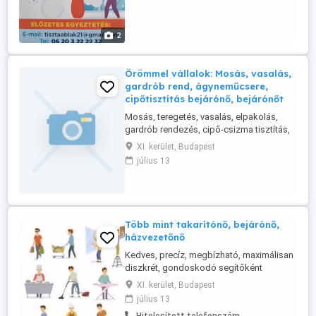
2
Örömmel vállalok: Mosás, vasalás,
gardrób rend, ágyneműcsere,
cipőtisztítás bejárónő, bejárónőt
Mosás, teregetés, vasalás, elpakolás,
gardrób rendezés, cipő-csizma tisztítás,
ágyneműcsere stb. Nagy örömmel végzek
XI. kerület, Budapest
ilyen tevékenységeket
július 13
magánszemélyeknél - kisebb és akár
nagyobb mennyiségben is. Kedves,
precíz, megbízható, gyakorlott, szépen
vasaló budapesti 40-es férfi vagyok.
Több mint takarítónő, bejárónő,
házvezetőnő
Kedves, precíz, megbízható, maximálisan
diszkrét, gondoskodó segítőként
örömmel állok rendelkezésre, hogy a napi
XI. kerület, Budapest
élet minél könnyebb lehessen. Több éves
július 13
tapasztalattal rendelkezem