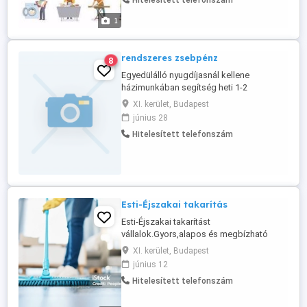
Hitelesített telefonszám
magánszemélyeknél mindenféle takarítási
feladatokban természetesen, de más
1
háztartási teendők ellátásában is - és
különösen ...
rendszeres zsebpénz
8
Egyedülálló nyugdíjasnál kellene
házimunkában segítség heti 1-2
alkalommal, 1-2 órában. Takarítás,
XI. kerület, Budapest
bevásárlás, strb. esetenkénti vagy havi fix
június 28
zsebpénzért. Lakás a Kelenföldi
Hitelesített telefonszám
pályaudvar közelében van, vidékieknek
természetesen fizetem az útiköltséget, a
nap bármely szakában alkalmas nekem.
Esti-Éjszakai takarítás
Esti-Éjszakai takarítást
vállalok.Gyors,alapos és megbízható
takarítás.
XI. kerület, Budapest
június 12
Hitelesített telefonszám