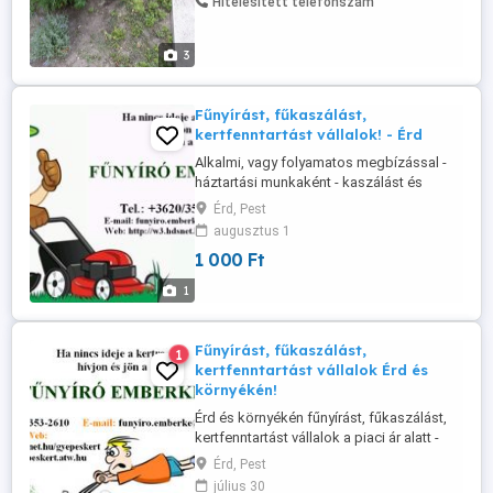
Hitelesített telefonszám
tuják nyirását fák metszését gallyazását
permetezés földmunkák: vizcsatorna
helyének kiásása kerti csap kiásás ...
3
Fűnyírást, fűkaszálást,
kertfenntartást vállalok! - Érd
Alkalmi, vagy folyamatos megbízással -
háztartási munkaként - kaszálást és
fűnyírást, pázsitápolást (gyeptrágyázás,
Érd, Pest
gyepszellőztetés, gyepgyomirtás,
augusztus 1
gombásodás elleni permetezés, stb.),
1 000 Ft
valamint kisebb kertek teljes körű
gondozását, fenntartását vállalom
1
kizárólag csak magánszemélyek részére
kiemelten ...
Fűnyírást, fűkaszálást,
1
kertfenntartást vállalok Érd és
környékén!
Érd és környékén fűnyírást, fűkaszálást,
kertfenntartást vállalok a piaci ár alatt -
kiszállási díj nélkül, zöld-hulladék
Érd, Pest
elszállítással! További információk: vagy
július 30