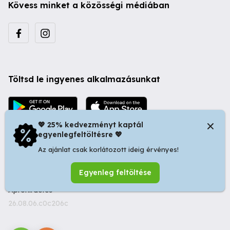
Kövess minket a közösségi médiában
Töltsd le ingyenes alkalmazásunkat
💖 25% kedvezményt kaptál
egyenlegfeltöltésre 💖
Az ajánlat csak korlátozott ideig érvényes!
© 2026 Startapró S.R.L. | Bulevardul Dacia nr 34, Oradea
Egyenleg feltöltése
410346, Romania | Tax ID: RO44483373 -
Ingyenes
Apróhirdetés
26.08.06.c0c206c