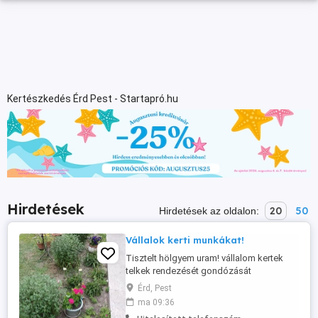
Kertészkedés Érd Pest - Startapró.hu
Hirdetések
20
50
Hirdetések az oldalon:
Vállalok kerti munkákat!
Tisztelt hölgyem uram! vállalom kertek
telkek rendezését gondózását
pl.gazolásokat gyomlálásokat ültetéseket
Érd, Pest
kert fel ásást befűvesitést gyomirtást kézi
ma 09:36
kapálás bózot irtása sövények bokrok