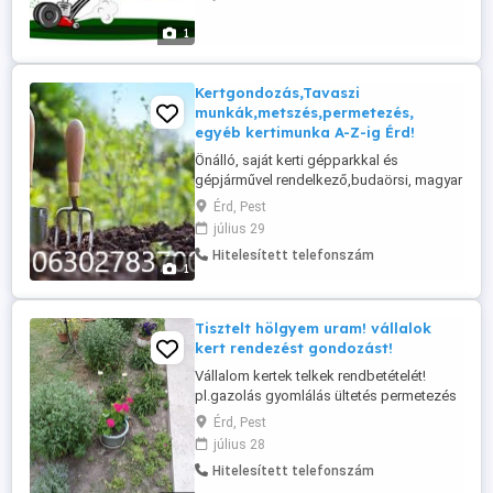
1
Kertgondozás,Tavaszi
munkák,metszés,permetezés,
egyéb kertimunka A-Z-ig Érd!
Önálló, saját kerti gépparkkal és
gépjárművel rendelkező,budaörsi, magyar
fiatalember vállal kerti munkát az alábbi
Érd, Pest
területeken ! Budaörs, Biatorbágy,
július 29
Törökbálint, Budapest 11. kerület, 12.
Hitelesített telefonszám
kerület, 22. kerület, Páty, Telki,
1
Kamaraerdő, Budakeszi, Budajenő, Érd,
Diósd, Tárnok, Sóskút! Kiszállási díj ...
Tisztelt hölgyem uram! vállalok
kert rendezést gondozást!
Vállalom kertek telkek rendbetételét!
pl.gazolás gyomlálás ültetés permetezés
gyomirtás bokrok fák borostyán tuják
Érd, Pest
nyirását kert ásás füvesités fünyirás
július 28
tereprendezés fák gallyazása metszése
Hitelesített telefonszám
földmunka murva kavics geotextil