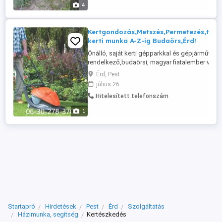
lerakása konténer megrakása épület
4
fészer sufni bontása kerítés festése
bármikor ...
Kertgondozás,Metszés,Permetezés,tava
kerti munka A-Z-ig Budaörs,Érd!
Önálló, saját kerti gépparkkal és gépjárművel
rendelkező,budaörsi, magyar fiatalember vállal
kerti munkát az alábbi területeken ! Budaörs,
Érd, Pest
Biatorbágy, Törökbálint, Budapest 11. kerület, 1
július 26
kerület, 22. kerület, Páty, Telki, Kamaraerdő,
Hitelesített telefonszám
Budakeszi, Budajenő, Érd, Diósd, Tárnok, Sósk
Kiszállási díj ...
1
Startapró
Hirdetések
Pest
Érd
Szolgáltatás
Házimunka, segítség
Kertészkedés