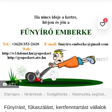
1
1
/ 1
Startapro
Hirdetések
Szolgáltatás
Házimunka, segítség
Fűnyírást, fűkaszálást, kertfenntartást vállalok