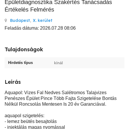
Épületdiagnosztika Szakértés Tanácsadás
Értékelés Felmérés
Budapest
,
X. kerület
Feladás dátuma: 2026.07.28 08:06
Tulajdonságok
Hirdetés típus
kínál
Leírás
Aquapol: Vizes Fal Nedves Salétromos Talajvizes
Penészes Épület Pince Több Fajta Szigetelése Bontás
Nélkül Roncsolás Mentesen Is 20 év Garanciával.
aquapol szigetelés:
- lemez beütés besajtolás
- injektálás magas nyomással