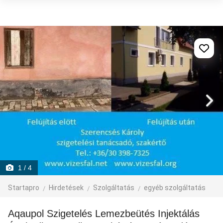
1
/ 4
Startapro
Hirdetések
Szolgáltatás
egyéb szolgáltatás
Aqaupol Szigetelés Lemezbeütés Injektálás