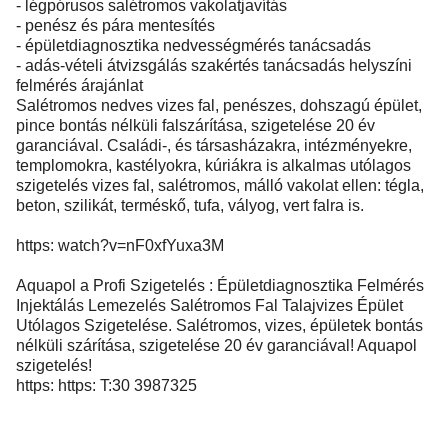
- légpórusos salétromos vakolatjavítás
- penész és pára mentesítés
- épületdiagnosztika nedvességmérés tanácsadás
- adás-vételi átvizsgálás szakértés tanácsadás helyszíni
felmérés árajánlat
Salétromos nedves vizes fal, penészes, dohszagú épület,
pince bontás nélküli falszárítása, szigetelése 20 év
garanciával. Családi-, és társasházakra, intézményekre,
templomokra, kastélyokra, kúriákra is alkalmas utólagos
szigetelés vizes fal, salétromos, málló vakolat ellen: tégla,
beton, szilikát, terméskő, tufa, vályog, vert falra is.
https: watch?v=nF0xfYuxa3M
Aquapol a Profi Szigetelés : Épületdiagnosztika Felmérés
Injektálás Lemezelés Salétromos Fal Talajvizes Épület
Utólagos Szigetelése. Salétromos, vizes, épületek bontás
nélküli szárítása, szigetelése 20 év garanciával! Aquapol
szigetelés!
https: https: T:30 3987325