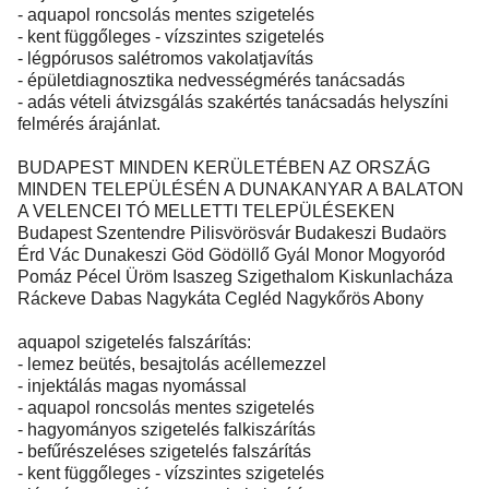
- aquapol roncsolás mentes szigetelés
- kent függőleges - vízszintes szigetelés
- légpórusos salétromos vakolatjavítás
- épületdiagnosztika nedvességmérés tanácsadás
- adás vételi átvizsgálás szakértés tanácsadás helyszíni
felmérés árajánlat.
BUDAPEST MINDEN KERÜLETÉBEN AZ ORSZÁG
MINDEN TELEPÜLÉSÉN A DUNAKANYAR A BALATON
A VELENCEI TÓ MELLETTI TELEPÜLÉSEKEN
Budapest Szentendre Pilisvörösvár Budakeszi Budaörs
Érd Vác Dunakeszi Göd Gödöllő Gyál Monor Mogyoród
Pomáz Pécel Üröm Isaszeg Szigethalom Kiskunlacháza
Ráckeve Dabas Nagykáta Cegléd Nagykőrös Abony
aquapol szigetelés falszárítás:
- lemez beütés, besajtolás acéllemezzel
- injektálás magas nyomással
- aquapol roncsolás mentes szigetelés
- hagyományos szigetelés falkiszárítás
- befűrészeléses szigetelés falszárítás
- kent függőleges - vízszintes szigetelés