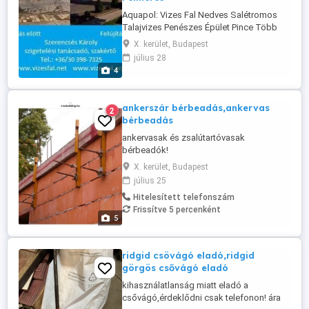
Aquapol: Vizes Fal Nedves Salétromos
Talajvizes Penészes Épület Pince Több
Fajta Szigetelése Bontás Nélkül
X. kerület, Budapest
Roncsolás Mentesen Is 20 év Garanciával.
július 28
aquapol szigetelés: - lemez beütés
4
besajtolás - injektálás magas nyomással -
aquapol roncsolás mentes szigetelés -
kent függőleges - vízszintes szigetelés -
ankerszár bérbeadás,ankervas
2
...
bérbeadás
ankervasak és zsalútartóvasak
bérbeadók!
X. kerület, Budapest
július 25
Hitelesített telefonszám
Frissítve 5 percenként
5
ridgid csövágó eladó,ridgid
görgös csővágó eladó
kihasználatlanság miatt eladó a
csővágó,érdeklődni csak telefonon! ára