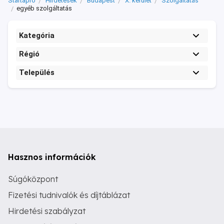
Startapró
Hirdetések
Budapest
X. kerület
Szolgáltatás
egyéb szolgáltatás
Kategória
Régió
Település
Hasznos információk
Súgóközpont
Fizetési tudnivalók és díjtáblázat
Hirdetési szabályzat