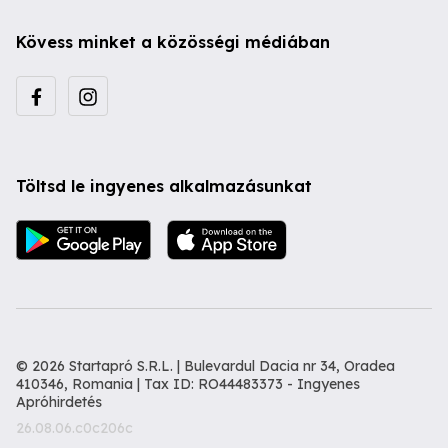
Kövess minket a közösségi médiában
Töltsd le ingyenes alkalmazásunkat
© 2026 Startapró S.R.L. | Bulevardul Dacia nr 34, Oradea
410346, Romania | Tax ID: RO44483373 -
Ingyenes
Apróhirdetés
26.08.06.c0c206c