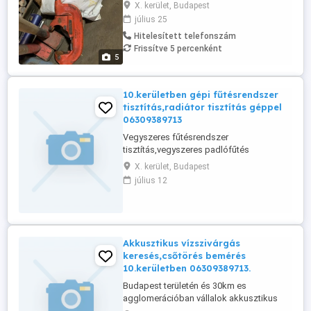
100000ft
X. kerület, Budapest
július 25
Hitelesített telefonszám
Frissítve 5 percenként
5
10.kerületben gépi fűtésrendszer
tisztítás,radiátor tisztítás géppel
06309389713
Vegyszeres fűtésrendszer
tisztítás,vegyszeres padlófűtés
átmosásgépi vegyszeres fűtésrendszer
X. kerület, Budapest
átmosás.Kétféle géppel .
július 12
Akkusztikus vízszivárgás
keresés,csőtörés bemérés
10.kerületben 06309389713.
Budapest területén és 30km es
agglomerációban vállalok akkusztikus
vízszivárgás keresést, hőkamerás