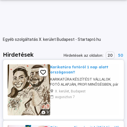
Egyéb szolgáltatás X. kerület Budapest - Startapró.hu
Hirdetések
20
50
Hirdetések az oldalon:
Karikatúra fotóról 1 nap alatt
országosan!!
KARIKATÚRA KÉSZÍTÉST VÁLLALOK
FOTÓ ALAPJÁN, PROFI MINŐSÉGBEN, pár
napos kivitelezéssel, bármekkora
X. kerület, Budapest
méretben. Osztálytabló, óvodai tabló,
augusztus 7
munkahelyi csoportkép, név- szülinap,
esküvő, lánykérés?? Ez a legegyedibb
ajándék!!! Karikatúrát szeretnél készíttetni
5
fotóról, profi minőségben? Tőlem már
több ...