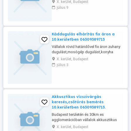
X. kerület, Budapest
vízszivárgás keresést,csőtörés bemérést
július 9
rövid határidővel.
Káddugulás elhárítás fix áron a
10.kerületben 06309389713
Vállalok rövid határidővel fix áron zuhany
dugulást,mosógép dugulást,konyha
dugulást,padlóösszefolyó
X. kerület, Budapest
duguláselhárítást.
július 3
Akkusztikus vízszivárgás
keresés,csőtörés bemérés
10.kerületben 06309389713.
Budapest területén és 30km es
agglomerációban vállalok akkusztikus
vízszivárgás keresést, hőkamerás
X. kerület, Budapest
vízszivárgás keresést,csőtörés bemérést