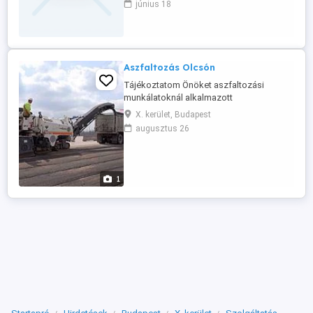
június 18
rövid határidővel.
Aszfaltozás Olcsón
Tájékoztatom Önöket aszfaltozási
munkálatoknál alkalmazott
egységárainkról, kérem amennyiben volna
X. kerület, Budapest
beépíthető területük szívesen állunk
augusztus 26
rendelkezésükre. Tárgy: Út aszfaltozása
anyaggal, bedolgozás, szállítás és
munkadíjjal együtt. 1. Felület tisztítása,
portalanítás 2. Kellő sités
1
bitumenemulzióval ...