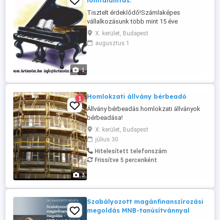
lomtalanítás.
Tisztelt érdeklődő!Számlaképes
vállalkozásunk több mint 15 éve
foglalkozik lakossági és közületi
X. kerület, Budapest
költöztetéssel,melyet napi
augusztus 1
rendszerességgel
végzünk,megrendelőink nagy örömére.
Fiatalos,lendületes,összeszokott
1
csapattal,tiszta bútorszállításra alkalmas
tehergépjárművekkel,megfelelő
segédeszközökkel dolgozunk ...
Homlokzati állvány bérbeadó
1
Állvány bérbeadás.homlokzati állványok
bérbeadása!
X. kerület, Budapest
július 30
Hitelesített telefonszám
Frissítve 5 percenként
3
Szabályozott magánfinanszírozási
megoldás MNB-tanúsítvánnyal