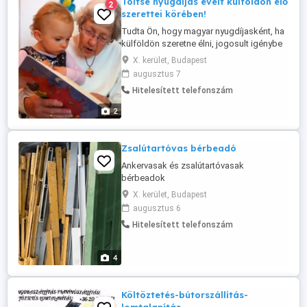
Töltse nyugdíjas éveit külföldön élő
2
szerettei körében!
Tudta Ön, hogy magyar nyugdíjasként, ha
külföldön szeretne élni, jogosult igénybe
venni az adott országban az orvosi
X. kerület, Budapest
ellátást a magyar Társadalombiztosítás
augusztus 7
terhére? Szeretne külföldön magyar
Hitelesített telefonszám
nyugdíjasként élni? Van rá megoldás! Ha
nyugdíjas éveit külföldön szeretné
2
eltölteni az Európai Unió területén ...
Zsalútartóvas bérbeadó
Ankervasak és zsalútartóvasak
bérbeadok
X. kerület, Budapest
augusztus 6
Hitelesített telefonszám
4
Költöztetés-bútorszállítás-