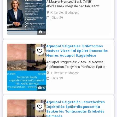
A Magyar Nemzeti Bank (MNB)
előírásainak megfelelően tanúsított
magánfinanszírozási szakemberként
X. kerület, Budapest
olyan személyre szabott
július 29
hitelmegoldásokat kínálok, amelyek teljes
mértékben megfelelnek a hatályos
szabályozási követelményeknek. Még a
1
KHR-státusz (központi hitelinformációs
rendszer bejegyzése) esetén ...
Aquapol Szigetelés: Salétromos
Nedves Vizes Fal Épület Roncsolás
Mentes Aquapol Szigetelése
Aquapol Szigetelés: Vizes Fal Nedves
Salétromos Talajvizes Penészes Épület
Pince Több Fajta Sávszigetelése
X. kerület, Budapest
Falszárítása Bontás Nélkül Roncsolás
július 29
Mentesen Is 20 év Garanciával.
BUDAPEST MINDEN KERÜLETÉBEN AZ
5
ORSZÁG MINDEN TELEPÜLÉSÉN A
DUNAKANYAR A BALATON A VELENCEI TÓ
MELLETTI TELEPÜLÉSEKEN Budapest ...
Aqaupol Szigetelés Lemezbeütés
Injektálás Épületdiagnosztika
Szakértés Tanácsadás Értékelés
Felmérés