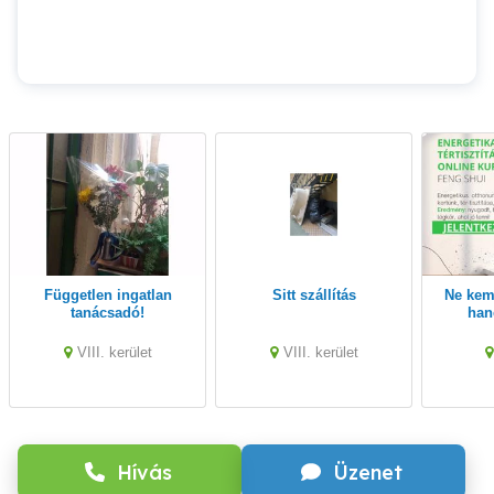
Független ingatlan
sitt szállítás
Ne keményen dolgozz
tanácsadó!
han
s
VIII. kerület
VIII. kerület
Hívás
Üzenet