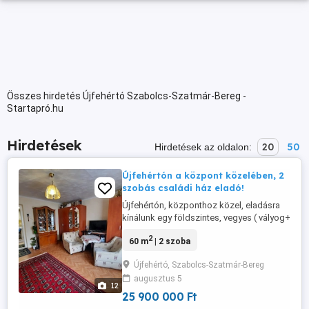
Összes hirdetés Újfehértó Szabolcs-Szatmár-Bereg -
Startapró.hu
Hirdetések
20
50
Hirdetések az oldalon:
Újfehértón a központ közelében, 2
szobás családi ház eladó!
Újfehértón, központhoz közel, eladásra
kínálunk egy földszintes, vegyes ( vályog+
tégla ) falazatú, kb. 60nm-es, 2 szobás,
2
60 m
| 2 szoba
hőszigetelt fa nyílászárós, gáz-
konvektoros, cseréptetős, teljes
Újfehértó, Szabolcs-Szatmár-Bereg
közművel rendelkező családi házat. A ház
augusztus 5
elosztása: előszoba, konyha, 2 szoba,
12
fürdőszoba+ WC (együtt). Néhány ...
25 900 000 Ft