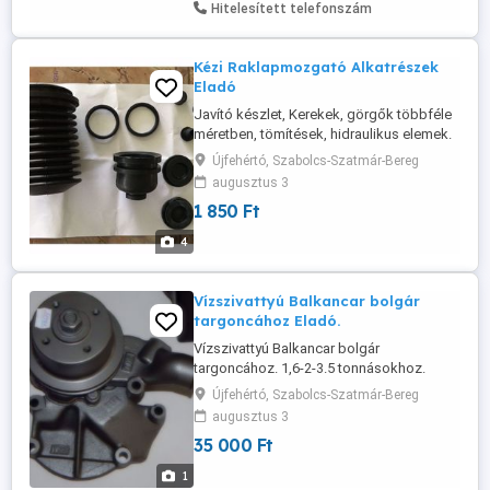
Hitelesített telefonszám
Kézi Raklapmozgató Alkatrészek
Eladó
Javító készlet, Kerekek, görgők többféle
méretben, tömítések, hidraulikus elemek.
HT20, Jungheinrich, Linde, és egyéb
Újfehértó, Szabolcs-Szatmár-Bereg
típusok. 1850 Ft tól. A teljes javítókészlet
augusztus 3
amiben a gumitömítések vannak: 9500 Ft
1 850 Ft
Bruttó
4
Vízszivattyú Balkancar bolgár
targoncához Eladó.
Vízszivattyú Balkancar bolgár
targoncához. 1,6-2-3.5 tonnásokhoz.
Három-négyhengereshez is rendelhető.
Újfehértó, Szabolcs-Szatmár-Bereg
augusztus 3
35 000 Ft
1