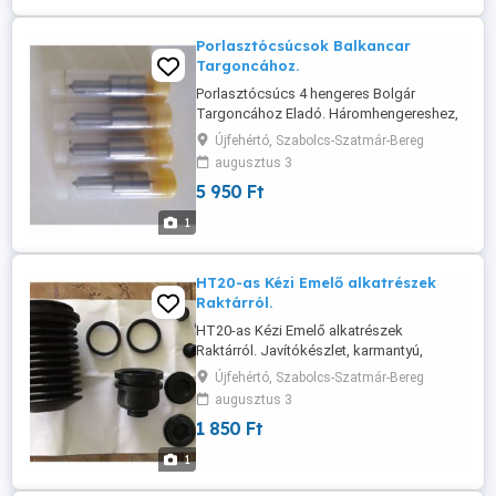
Porlasztócsúcsok Balkancar
Targoncához.
Porlasztócsúcs 4 hengeres Bolgár
Targoncához Eladó. Háromhengereshez,
egyéb Perkins motorokhoz is rendelhető.
Újfehértó, Szabolcs-Szatmár-Bereg
augusztus 3
5 950 Ft
1
HT20-as Kézi Emelő alkatrészek
Raktárról.
HT20-as Kézi Emelő alkatrészek
Raktárról. Javítókészlet, karmantyú,
tengelyek, váz-elemek, csavarok,
Újfehértó, Szabolcs-Szatmár-Bereg
perselyek, himba, tolórúd, állítócsavarok,
augusztus 3
stb. A teljes javítólészlet, amiben a
1 850 Ft
gumitömítések vannak: 9500 Ft Bruttó.
1