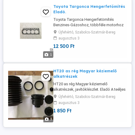
Toyota Targonca Hengerfetömítés
Eladó.
Toyota Targonca Hengerfetömítés
Benzines-Gázoshoz, többféle motorhoz
is rendelhető.
Újfehértó, Szabolcs-Szatmár-Bereg
augusztus 3
12 500 Ft
1
HT20 as rég Magyar kéziemelő
alkatrészek
HT20 as rég Magyar kéziemelő
alkatrészek, javítóklészlet. Eladó A teéljes
javítókészlet, amiben a gumitömítések
Újfehértó, Szabolcs-Szatmár-Bereg
vannak: 9500 Ft Bruttó.
augusztus 3
1 850 Ft
3