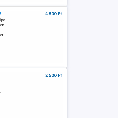
!
4 500 Ft
alpa
sen
zer
2 500 Ft
,