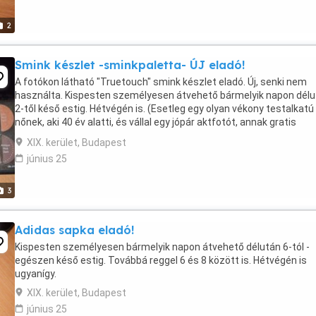
2
Smink készlet -sminkpaletta- ÚJ eladó!
A fotókon látható "Truetouch" smink készlet eladó. Új, senki nem
használta. Kispesten személyesen átvehető bármelyik napon dél
2-től késő estig. Hétvégén is. (Esetleg egy olyan vékony testalkatú
nőnek, aki 40 év alatti, és vállal egy jópár aktfotót, annak gratis
odadnám. De ez csak opció: 2 ...
XIX. kerület, Budapest
június 25
3
Adidas sapka eladó!
Kispesten személyesen bármelyik napon átvehető délután 6-tól -
egészen késő estig. Továbbá reggel 6 és 8 között is. Hétvégén is
ugyanígy.
XIX. kerület, Budapest
június 25