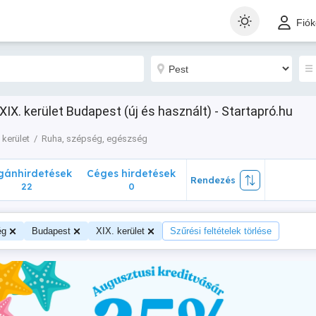
nhirdetések
Céges hirdetések
Rendezés
Fió
22
0
IX. kerület Budapest (új és használt) - Startapró.hu
 kerület
Ruha, szépség, egészség
ánhirdetések
Céges hirdetések
Rendezés
22
0
ég
Budapest
XIX. kerület
Szűrési feltételek törlése