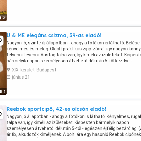
2
U & ME elegáns csizma, 39-as eladó!
Nagyon jó, szinte új állapotban - ahogy a fotókon is látható. Bélése
kényelmes és meleg. Oldalt praktikus zipp-zárral: így nagyon könn
felvenni, levenni. Vastag talpa van, így kíméli az izületeket. Kispest
bármelyik napon személyesen átvehető délután 5-től kezdve -
egészen éjfélig bezárólag. Hétvégén ...
XIX. kerület, Budapest
június 21
3
Reebok sportcipő, 42-es olcsón eladó!
Nagyon jó állapotban - ahogy a fotókon is látható. Kényelmes, rug
talpa van, így kíméli az izületeket. Kispesten bármelyik napon
személyesen átvehető: délután 5-től - egészen éjfélig bezárólag. 
ár fix, alkudozók kíméljenek. A bolti ára egy hasonló Reebok cipőnek
20 ezer forint. Én annak ...