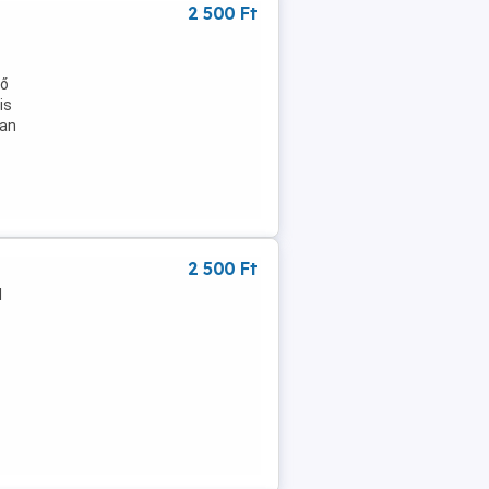
2 500 Ft
tő
is
yan
2 500 Ft
l