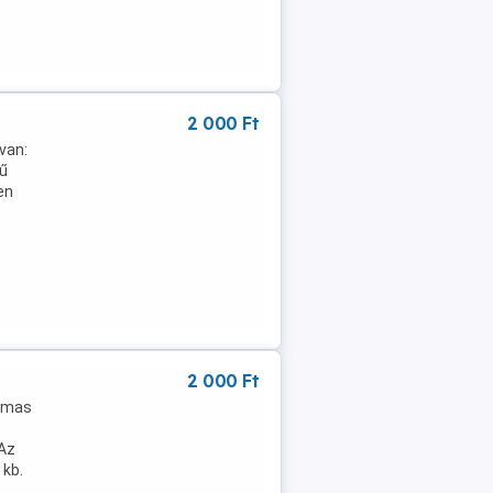
2 000 Ft
 van:
yű
en
2 000 Ft
almas
(Az
 kb.