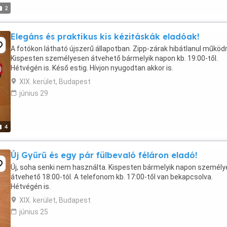
2
Elegáns és praktikus kis kézitáskák eladóak!
A fotókon látható újszerű állapotban. Zipp-zárak hibátlanul működ
Kispesten személyesen átvehető bármelyik napon kb. 19:00-től.
Hétvégén is. Késő estig. Hívjon nyugodtan akkor is.
XIX. kerület, Budapest
június 29
4
Új Gyűrű és egy pár fülbevaló féláron eladó!
Új, soha senki nem használta. Kispesten bármelyik napon személ
átvehető 18:00-tól. A telefonom kb. 17:00-től van bekapcsolva.
Hétvégén is.
XIX. kerület, Budapest
június 25