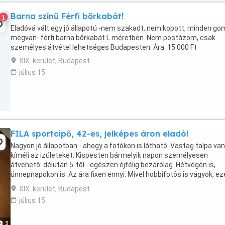
Barna színű Férfi bőrkabát!
1
Eladóvá vált egy jó állapotú -nem szakadt, nem kopott, minden go
megvan- férfi barna bőrkabát L méretben. Nem postázom, csak
személyes átvétel lehetséges Budapesten. Ára: 15.000 Ft
XIX. kerület, Budapest
július 15
FILA sportcipő, 42-es, jelképes áron eladó!
Nagyon jó állapotban - ahogy a fotókon is látható. Vastag talpa van,
kíméli az izületeket. Kispesten bármelyik napon személyesen
átvehető: délután 5-től - egészen éjfélig bezárólag. Hétvégén is,
ünnepnapokon is. Az ára fixen ennyi. Mivel hobbifotós is vagyok, ez
gratis odaadnám egy olyan ...
XIX. kerület, Budapest
július 15
3