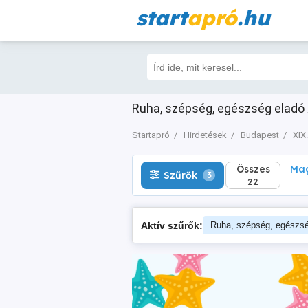
start
apró
.hu
Összes
Magá
Szűrők
3
22
Ruha, szépség, egészség eladó X
Startapró
Hirdetések
Budapest
XIX.
Összes
Mag
Szűrők
3
22
Aktív szűrők:
Ruha, szépség, egészs