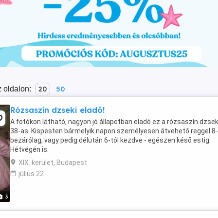
 oldalon:
20
50
Rózsaszín dzseki eladó!
A fotókon látható, nagyon jó állapotban eladó ez a rózsaszín dzseki
38-as. Kispesten bármelyik napon személyesen átvehető reggel 8-
bezárólag, vagy pedig délután 6-tól kezdve - egészen késő estig.
Hétvégén is.
XIX. kerület, Budapest
július 22
3