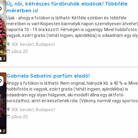
Új, női, kétrészes fürdőruhák eladóak! Többféle
méretben is!
Újak - ahogy a fotókon is látható. Kétféle színben és többféle
méretben is van! Kispesten bármelyik napon személyesen átvehe
naponta 10 - 19 óra között. Hétvégén is ugyanígy. Mivel hobbifotós 
vagyok, ezért gratis (tehát ingyen, ajándékba) is odaadnám egy ol
nőnek, aki modellt állna egy aktfotó-sorozathoz, ...
XIX. kerület, Budapest
július 20
3
Gabriela Sabatini parfüm eladó!
Ahogy a fotókon is látható: Nem original, hiányzik kb. a 40 %-a. Mive
hobbifotós is vagyok, ezért gratis (tehát ingyen, ajándékba) is
odaadnám egy olyan hölgynek, aki modellt állna egy aktfotó-
sorozathoz, amit én készítenék róla. (Vékony, normál vagy sportos
testalkatú hölgy esetén, 42 éves korig.) Ez ...
XIX. kerület, Budapest
július 20
2