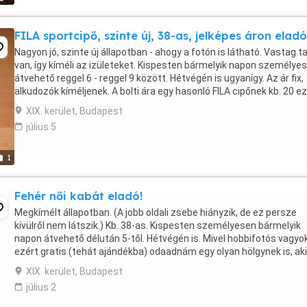
FILA sportcipő, szinte új, 38-as, jelképes áron eladó
Nagyon jó, szinte új állapotban - ahogy a fotón is látható. Vastag t
van, így kíméli az izületeket. Kispesten bármelyik napon személye
átvehető reggel 6 - reggel 9 között. Hétvégén is ugyanígy. Az ár fix,
alkudozók kíméljenek. A bolti ára egy hasonló FILA cipőnek kb. 20 e
forint. Mivel ...
XIX. kerület, Budapest
július 5
1
Fehér női kabát eladó!
Megkímélt állapotban. (A jobb oldali zsebe hiányzik, de ez persze
kívülről nem látszik.) Kb. 38-as. Kispesten személyesen bármelyik
napon átvehető délután 5-től. Hétvégén is. Mivel hobbifotós vagyok
ezért gratis (tehát ajándékba) odaadnám egy olyan hölgynek is, aki
modellt állna egy aktfotó-sorozathoz, ...
XIX. kerület, Budapest
július 2