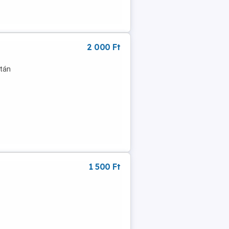
2 000 Ft
után
1 500 Ft