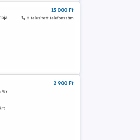
15 000 Ft
mbja
Hitelesített telefonszám
2 900 Ft
 így
ért