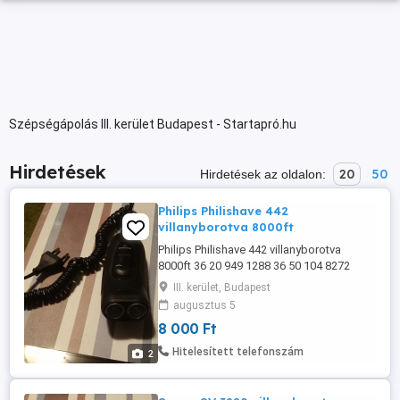
Szépségápolás III. kerület Budapest - Startapró.hu
Hirdetések
20
50
Hirdetések az oldalon:
Philips Philishave 442
villanyborotva 8000ft
Philips Philishave 442 villanyborotva
8000ft 36 20 949 1288 36 50 104 8272
személyes átvétel óbudán posta
III. kerület, Budapest
kizárolag előre fizetés után mpl
augusztus 5
csomagautomatába +3000ft
8 000 Ft
Hitelesített telefonszám
2