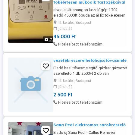
tökéletesen müködik tartozékaival
alveola Ultrahangos kezelőgép f-702
eladó 45000ft óbuda az ár fix tökéletesen
müködik tartozékaival eladó arcra testre
III. kerület, Budapest
ultrahangos kezelőfejek és a tápkábel
július 26
személyesen óbudán posta kizárolag
45 000 Ft
előre fizetés után mpl
7
csomagautomatába +3000ft Az Alveola f-
Hitelesített telefonszám
702 ultrahangos készüléke a 21. sz. egyik
legmodernebb ...
vezetékreszerelhetőhajsütővasmelegit
Eladó hasütővasmelegitő gázkar gázvezetékre
szerelhető 1 db 2500Ft 2 db van
III. kerület, Budapest
július 22
2 500 Ft
Hitelesített telefonszám
Sana Pedi elektromos sarokreszelő
Eladó új Sana Pedi - Callus Remover