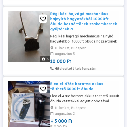
Régi kézi hajvágó mechanikus
hajnyíró hagyatékból 10000ft
óbuda hozáértönek szakembernek
gyűjtőnek a
Régi kézi hajvágó mechanikus hajnyíró
hagyatékból 10000ft óbuda hozáértönek
szakembernek gyűjtőnek ajánlom 36 20
III. kerület, Budapest
949 1288 36 50 104 8272 magánszemély
augusztus 5
vagyok
5
10 000 Ft
Hitelesített telefonszám
Elco el-476c borotva akkus
tölthető 3000ft óbuda
Elco el-476c borotva akkus tölthető 3000ft
óbuda vezetékkel együtt dobozával
személyes átvétel óbudán posta
III. kerület, Budapest
kizárolag előre fizetés után mpl
augusztus 2
csomagautomatába +3000ft 36 20
3 000 Ft
9491288 36 50 1048272