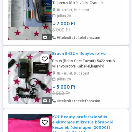
Talpreszelő készülék Gyors és
fájdalommentes bőrkeményedés
III. kerület, Budapest
eltávolítás. A csomag tartalma: 1db Sana
július 20
Pedi elemes készülék 4 fejjel, 1db
7 000 Ft
tisztítókefe. + ajándék egy 5000Ft értékű
8 000 Ft
4db-os pótfej csomag 2db AA
ceruzaelemmel működik (nem tartozék)!
8
Hitelesített telefonszám
Átvétel csak személyesen ...
Braun 5422 villanyborotva
Braun (Bebo Sher Favorit) 5422 rertró
villanyborotva Kábellel,hajnyíró
fejjel,kefével,magyar használati
III. kerület, Budapest
utasítással Működik,de a fej néha lejár
július 20
110 220V 50Hz 10W Elsősorban
5 000 Ft
gyűjtőknek Átvétel csak személyesen a
6 000 Ft
lakcímemen,Óbuda 3. ker.
8
Hitelesített telefonszám
KOI Beauty professzionális
elektromos mikrotűs bőrápoló
készülék (dermapen 20000ft