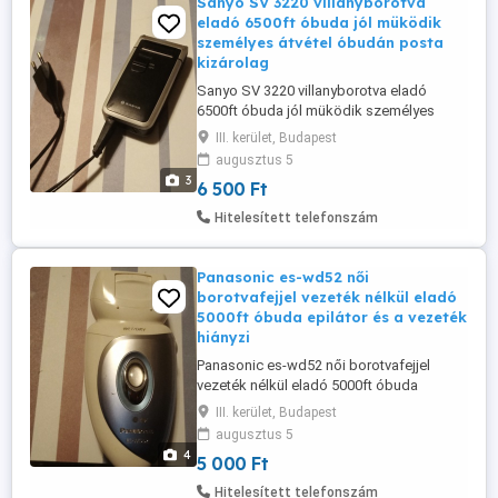
Sanyo SV 3220 villanyborotva
eladó 6500ft óbuda jól müködik
személyes átvétel óbudán posta
kizárolag
Sanyo SV 3220 villanyborotva eladó
6500ft óbuda jól müködik személyes
átvétel óbudán posta kizárolag előre
III. kerület, Budapest
fizetés után mpl csomagautomatába
augusztus 5
+1500ft
3
6 500 Ft
Hitelesített telefonszám
Panasonic es-wd52 női
borotvafejjel vezeték nélkül eladó
5000ft óbuda epilátor és a vezeték
hiányzi
Panasonic es-wd52 női borotvafejjel
vezeték nélkül eladó 5000ft óbuda
epilátor és a vezeték hiányzik a készülék
III. kerület, Budapest
teszteletlen de itt a helyszinen
augusztus 5
kipróbálható ha hozzol hozzá vezetéket
4
5 000 Ft
posta kizárolag előre fizetés után mpl
csomagautomatába + 2000ft
Hitelesített telefonszám