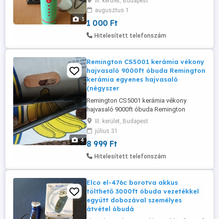
III. kerület, Budapest
hab Milliónyi kollagénnel és
augusztus 1
volumennövelő molekulákkal
3
1 000 Ft
Hosszantartó tartás ragadás és
maradványok nélkül Segít védeni a hajat a
Hitelesített telefonszám
kiszáradástól és az UV sugaraktól A Taft
True Volume dúsító ...
Remington CS5001 kerámia vékony
hajvasaló 9000ft óbuda Remington
kerámia egyenes hajvasaló
(négyszer
Remington CS5001 kerámia vékony
hajvasaló 9000ft óbuda Remington
kerámia egyenes hajvasaló (négyszeres
III. kerület, Budapest
védelem: antisztatikus kerámia turmalin
július 31
bevonat egyenletes hőeloszlás, kevésbé
4
8 999 Ft
statikus és selymes fényű 9000ft óbuda
36 50 104 82 72 36 20 949 12 88
Hitelesített telefonszám
személyesen óbudán lakcimemen vagy
posta kizárolag ...
Elco el-476c borotva akkus
tölthető 3000ft óbuda vezetékkel
együtt dobozával személyes
átvétel óbudá