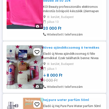
óbuda 36 50 104
KOI Beauty professzionális elektromos
mikrotűs bőrápoló készülék (dermapen
20000ft óbuda 36 50 104 82 72
III. kerület, Budapest
személyesen óbudán lakcimemen postai
július 13
uton kizárolag előre fizetés után mpl
7
20 000 Ft
csomagautomatába vagy
foxpostautomatába +3000ft 2db van
Hitelesített telefonszám
most a másik csak a fotó miatt volt
kibontva állítható 0,25-2,0 ...
Nivea ajándékcsomag 6 termékes
Eladó új Nivea ajándékcsomag 6 féle
termékkel. Ezek találhatók benne: Nivea
Tápláló nappali arckrém száraz bőrre,
III. kerület, Budapest
natúr mandula olajjal 50ml (fehér) Nivea
július 1
Tápláló éjszakai arckrém száraz bőrre,
8 000 Ft
natúr mandulaolajjal 50ml (sötétkék)
9 000 Ft
Nivea Fresh Blends Raspberry frissítő
túsfürdő, málnával,áfonyával és ...
5
Hitelesített telefonszám
hej:pure water parfüm 50ml
Eladó új Hej Pure Pure Water parfüm 50ml