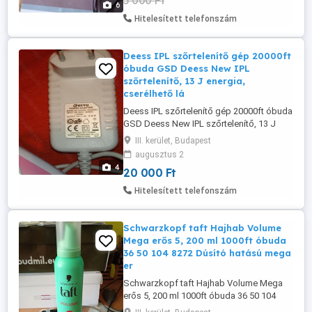
5 000 Ft
6
Hitelesített telefonszám
Deess IPL szőrtelenítő gép 20000ft
óbuda GSD Deess New IPL
szőrtelenítő, 13 J energia,
cserélhető lá
Deess IPL szőrtelenítő gép 20000ft óbuda
GSD Deess New IPL szőrtelenítő, 13 J
energia, cserélhető lámpa, 350.000
III. kerület, Budapest
villanás, bőrérzékelő, 5 energia szint
augusztus 2
Személyes átvételre Budapest 3
4
20 000 Ft
Kerületben van lehetőség, lakcimemen
posta kizárolag előre fizetés után mpl
Hitelesített telefonszám
csomagautomatába +2500ft
Schwarzkopf taft Hajhab Volume
Mega erős 5, 200 ml 1000ft óbuda
36 50 104 8272 Dúsító hatású mega
er
Schwarzkopf taft Hajhab Volume Mega
erős 5, 200 ml 1000ft óbuda 36 50 104
8272 Dúsító hatású mega erős hajrögzítő