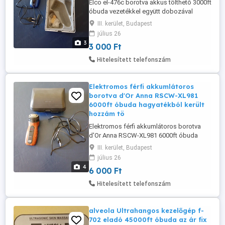
Elco el-476c borotva akkus tölthető 3000ft
óbuda vezetékkel együtt dobozával
személyes átvétel óbudán posta
III. kerület, Budapest
kizárolag előre fizetés után mpl
július 26
csomagautomatába +3000ft 36 20
3
3 000 Ft
9491288 36 50 1048272
Hitelesített telefonszám
Elektromos férfi akkumlátoros
borotva d'Or Anna RSCW-XL981
6000ft óbuda hagyatékból került
hozzám tö
Elektromos férfi akkumlátoros borotva
d'Or Anna RSCW-XL981 6000ft óbuda
hagyatékból került hozzám töltöttem és
III. kerület, Budapest
müködik 36 50 104 8272 posta kizárolag
július 26
előre fizetés után mpl
4
6 000 Ft
csomagautomatába +3000ft
Hitelesített telefonszám
alveola Ultrahangos kezelőgép f-
702 eladó 45000ft óbuda az ár fix