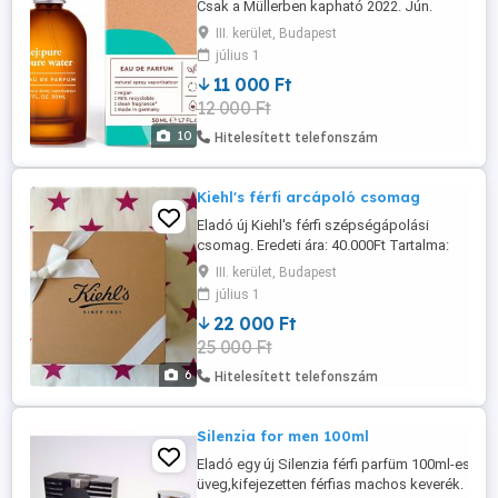
Csak a Müllerben kapható 2022. Jún.
elejétől, eredeti ára: 15.000Ft 100% vegán,
III. kerület, Budapest
illatjegyek: körte,só,jázmin 85% VOL.
július 1
Made in Germany Transzpanens vizes
11 000 Ft
illat,olyan tiszta,mint a napsütötte tenger a
12 000 Ft
kék ég alatt. A jázmin abszulut kivonat
indiai termesztésből ...
10
Hitelesített telefonszám
Kiehl's férfi arcápoló csomag
Eladó új Kiehl's férfi szépségápolási
csomag. Eredeti ára: 40.000Ft Tartalma:
Ultra Light Daily UV Defense Aquagel -
III. kerület, Budapest
Nnapvédő krém SPF 50+++ High
július 1
Protection (hidratáló) 30ml Vital Skin-
22 000 Ft
Strengthening Super Serum - Bőrerősítő
25 000 Ft
szérum 30ml Ultra facal Overnight
Rehydrating Mask with 10,5% Squaline ...
6
Hitelesített telefonszám
Silenzia for men 100ml
Eladó egy új Silenzia férfi parfüm 100ml-es. Fe
üveg,kifejezetten férfias machos keverék.