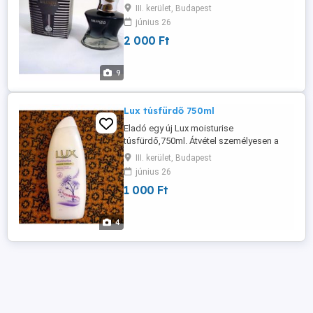
Hatalom,elegancia és szenvedély jellemzi.
III. kerület, Budapest
Friss,keleties,fás,fűszeres,klasszikus,savany
június 26
és elegáns karakteres illat. Fej illat: Kardamom S
2 000 Ft
Bergamott,levendula,cédrus Alapjegyek:
Borostyán,kömény,vetiver. Átvétel ...
9
Lux túsfürdő 750ml
Eladó egy új Lux moisturise
túsfürdő,750ml. Átvétel személyesen a
lakcímemen,óbuda 3. Ker.
III. kerület, Budapest
június 26
1 000 Ft
4