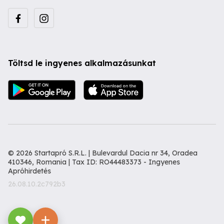
Töltsd le ingyenes alkalmazásunkat
© 2026 Startapró S.R.L. | Bulevardul Dacia nr 34, Oradea
410346, Romania | Tax ID: RO44483373 -
Ingyenes
Apróhirdetés
26.08.10.2c792b3