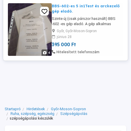
BBS-602-es 5 in1Test és arckezelő
gép eladó.
Szinte új (csak párszor használt) BBS
-602 -es gép eladó. A gép alkalmas
kavitációs zsírbontásra, rádiófrekvenciás
Győr, Győr-Moson-Sopron
bőrfeszesítésre, narancsbőr kezelésre
június 28
valamint dekoltázs és arcfiatalításra.
395 000 Ft
Dobozában, használati utasítással és
garanciálisan árulom. Adok hozzá bérletet
Hitelesített telefonszám
4
és ultrahang zselét is. 395.000 ...
Startapró
Hirdetések
Győr-Moson-Sopron
Ruha, szépség, egészség
Szépségápolás
szépségápolási készülék