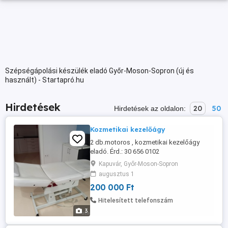
Szépségápolási készülék eladó Győr-Moson-Sopron (új és
használt) - Startapró.hu
Hirdetések
20
50
Hirdetések az oldalon:
Kozmetikai kezelőágy
2 db.motoros , kozmetikai kezelőágy
eladó. Érd.: 30 656 0102
Kapuvár, Győr-Moson-Sopron
augusztus 1
200 000 Ft
Hitelesített telefonszám
3