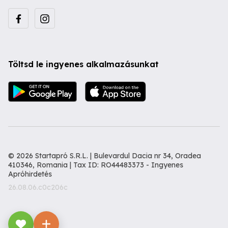
Töltsd le ingyenes alkalmazásunkat
© 2026 Startapró S.R.L. | Bulevardul Dacia nr 34, Oradea
410346, Romania | Tax ID: RO44483373 -
Ingyenes
Apróhirdetés
26.08.06.c0c206c