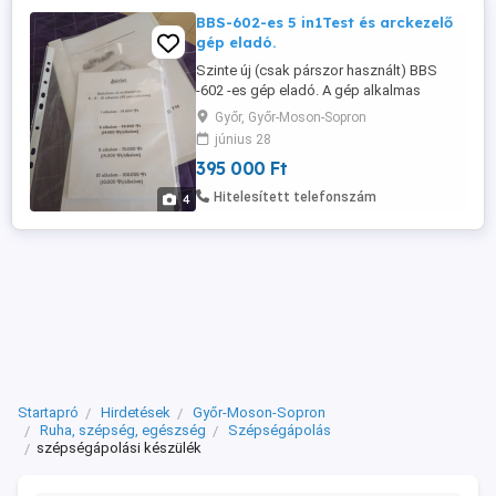
BBS-602-es 5 in1Test és arckezelő
gép eladó.
Szinte új (csak párszor használt) BBS
-602 -es gép eladó. A gép alkalmas
kavitációs zsírbontásra, rádiófrekvenciás
Győr, Győr-Moson-Sopron
bőrfeszesítésre, narancsbőr kezelésre
június 28
valamint dekoltázs és arcfiatalításra.
395 000 Ft
Dobozában, használati utasítással és
garanciálisan árulom. Adok hozzá bérletet
Hitelesített telefonszám
4
és ultrahang zselét is. 395.000 ...
Startapró
Hirdetések
Győr-Moson-Sopron
Ruha, szépség, egészség
Szépségápolás
szépségápolási készülék