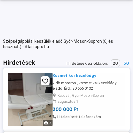
Szépségápolási készülék eladó Győr-Moson-Sopron (új és
használt) - Startapró.hu
Hirdetések
20
50
Hirdetések az oldalon:
Kozmetikai kezelőágy
2 db.motoros , kozmetikai kezelőágy
eladó. Érd.: 30 656 0102
Kapuvár, Győr-Moson-Sopron
augusztus 1
200 000 Ft
Hitelesített telefonszám
3