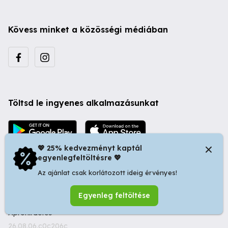
Kövess minket a közösségi médiában
Töltsd le ingyenes alkalmazásunkat
💖 25% kedvezményt kaptál
egyenlegfeltöltésre 💖
Az ajánlat csak korlátozott ideig érvényes!
© 2026 Startapró S.R.L. | Bulevardul Dacia nr 34, Oradea
Egyenleg feltöltése
410346, Romania | Tax ID: RO44483373 -
Ingyenes
Apróhirdetés
26.08.06.c0c206c