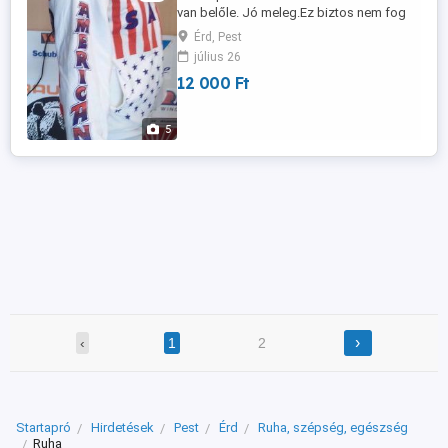
van belőle. Jó meleg.Ez biztos nem fog
visszaköszönni. Az ár egy darabra
Érd, Pest
értendö.
július 26
12 000 Ft
5
›
‹
1
2
Startapró
Hirdetések
Pest
Érd
Ruha, szépség, egészség
Ruha