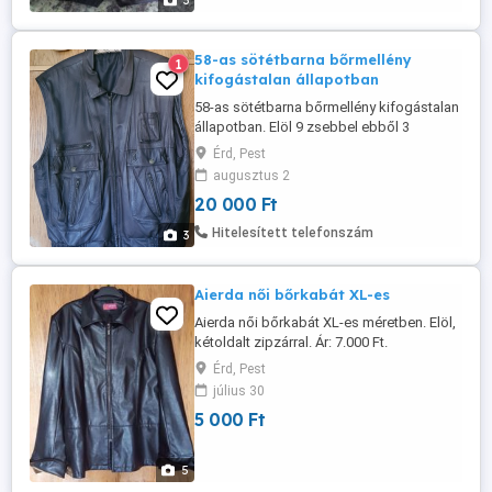
3
58-as sötétbarna bőrmellény
1
kifogástalan állapotban
58-as sötétbarna bőrmellény kifogástalan
állapotban. Elöl 9 zsebbel ebből 3
zipzáras kettő gombos, belül 2 zsebbel
Érd, Pest
ebből egyik zipzáras. Közepén YKK
augusztus 2
zipzárral záródik. Alul gumis és patenttal
20 000 Ft
szűkíthető. Vállszélesség 58cm;
Derékbőség keresztbe mérve 68cm;
Hitelesített telefonszám
3
Háthossz 72cm. Személyes átvétel, vagy
előre ...
Aierda női bőrkabát XL-es
Aierda női bőrkabát XL-es méretben. Elöl,
kétoldalt zipzárral. Ár: 7.000 Ft.
Érd, Pest
július 30
5 000 Ft
5