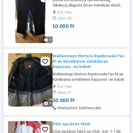
fekete,új állapotú 60-as méretben eladó.
Amerikai farmer méretben 40 derék 36-os
Érd, Pest
hossznak felel meg colban.
július 28
10 000 Ft
3
Wellensteyn Motoro RainbowAirTec
M-es Kávébarna simléderes
kapucnis -es kabát.
Wellensteyn Motoro RainbowAirTec M-es
Kávébarna simléderes kapucnis -es kabát.
Széllálló, vízálló, lélegző. Ahogy a fény éri
Érd, Pest
úgy változik a fénye. 5 belső és 6 külső
július 27
zsebbel. Használt, de jó állapotú. Zipzár
30 000 Ft
YKK-ra lett cserélve. Derékba övvel
3
szűkíthető oda-vissza zipzáras.
Hitelesített telefonszám
Vállszélesség 56cm; Ujjhossz ...
USA zipzáras felső
USA zipzáras felső az USA - ból. 1-1 db