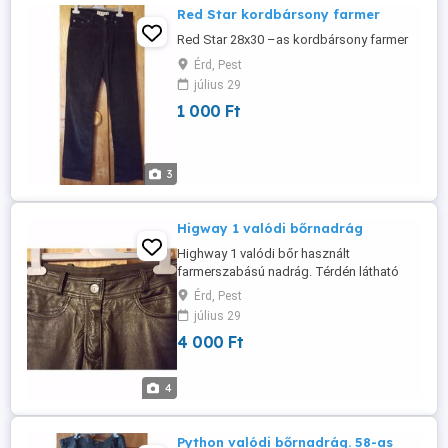
Red Star kordbársony farmer
Red Star 28x30 –as kordbársony farmer
Érd, Pest
július 29
1 000 Ft
3
Higway 1 valódi bőrnadrág
Highway 1 valódi bőr használt
farmerszabású nadrág. Térdén látható
sérüléssel, azon kívül hibátlan. 27x30-as
Érd, Pest
méret.
július 29
4 000 Ft
4
Python valódi bőrnadrág. 58-as