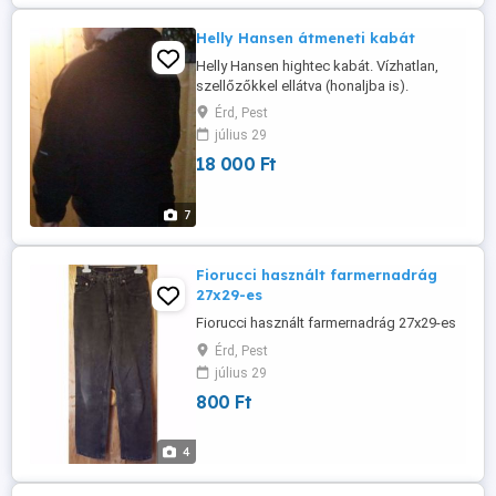
Helly Hansen átmeneti kabát
Helly Hansen hightec kabát. Vízhatlan,
szellőzőkkel ellátva (honaljba is).
Zipzáras, két külső zsebbel. Szuper
Érd, Pest
kényelmes és könnyű. Aki a Hally –
július 29
Hensen márkát ismeri, az tudja, hogy
18 000 Ft
minden árucikke kiváló. 58-as Méret.
Hibátlan, alig használt állapotban. Új ára
48.000 Ft volt.
7
Fiorucci használt farmernadrág
27x29-es
Fiorucci használt farmernadrág 27x29-es
Érd, Pest
július 29
800 Ft
4