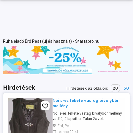
Ruha eladó Érd Pest (új és használt) - Startapró.hu
Hirdetések
20
50
Hirdetések az oldalon:
Női s-es fekete vastag bivalybőr
mellény
Női s-es fekete vastag bivalybőr mellény
vadi új állapotba. Talán 2x volt
hordva,féláron.
Érd, Pest
tegnap 20:41