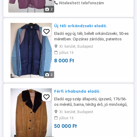
használva. Jó vétel. Méretei: hossza 80
Hitelesített telefonszám
cm, váll szélesség 60 cm, ujja hossza ...
2
Új téli orkándzseki eladó.
Eladó egy új, téli, bélelt orkándzseki, 50-es
méretben. Cipzáras záródás, patentos
fedővel. Telefon +36 20 525 9952.
XI. kerület, Budapest
július 16
8 000 Ft
2
Férfi irhabunda eladó.
Eladó egy szép állapotú, újszerű, 176/56-
os méretű, barna, térdig érő, jó minőségű,
szegedi pannonia gyárban készült férfi
XI. kerület, Budapest
irhabunda. Méretei: hossza 90 cm,
július 16
mellbősége 124 cm, derékbősége 116
50 000 Ft
cm, ujja hossza 72 cm. Telefon +36 20
525 9952.