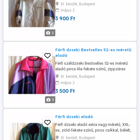
Ára: 3 900 Ft Érdeklődni: Bp, xi.Ker. Tel.: 06-
XI. kerület, Budapest
70-344-1512 vagy
május 2
sandorfarkas@citromail.Hu
3 900 Ft
2
Férfi dzseki Bestselles 52-es méretű
eladó
Férfi széldzseki Bestselles 52-es méretű
eladó piros-lila-fekete színű, zippzáras
zsebekkel, új állapotú. Ára: 3 500 Ft
XI. kerület, Budapest
Érdeklődni: Bp, xi.Ker. Tel.: 06-70-344-1512
május 2
vagy
sandorfarkas@citromail.Hu
3 500 Ft
3
Férfi dzseki eladó
Férfi dzseki eladó extra nagy méretű, XXL-
es, zöld-fekete színű, piros csíkkal, bélelt,
belül is zippzáros zseb, nyakánál
XI. kerület, Budapest