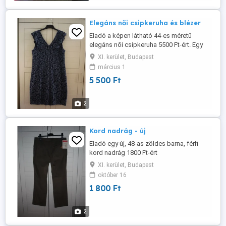
Elegáns női csipkeruha és blézer
Eladó a képen látható 44-es méretű
elegáns női csipkeruha 5500 Ft-ért. Egy
alkalommal (esküvő) volt használva.
XI. kerület, Budapest
Hozzá való 44-es sötétkék blézer 5500 Ft-
március 1
ért eladó. Mindkettő mosható.
5 500 Ft
2
Kord nadrág - új
Eladó egy új, 48-as zöldes barna, férfi
kord nadrág 1800 Ft-ért
XI. kerület, Budapest
október 16
1 800 Ft
2