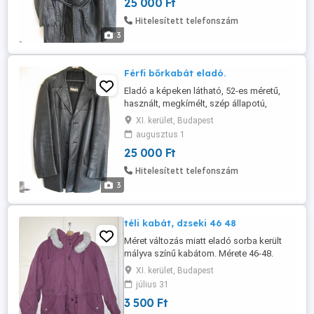
25 000 Ft
11. kerületben.
Hitelesített telefonszám
3
Férfi bőrkabát eladó.
Eladó a képeken látható, 52-es méretű,
használt, megkímélt, szép állapotú,
fekete, férfi zakó fazonú, egyiptomi
XI. kerület, Budapest
bőrkabát. Személyes átvétellel a 11.
augusztus 1
kerületben.
25 000 Ft
Hitelesített telefonszám
3
téli kabát, dzseki 46 48
Méret változás miatt eladó sorba került
mályva színű kabátom. Mérete 46-48.
Levehető szőrmés kapucnija van, sok
XI. kerület, Budapest
hasznosan használható zsebe. Derékban
július 31
behúzható ha inkább szereted a forma
3 500 Ft
tartást. Bélelt téli kabát, keveset volt