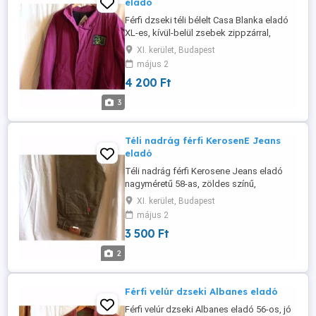
eladó
Férfi dzseki téli bélelt Casa Blanka eladó
XL-es, kívül-belül zsebek zippzárral,
modern, könnyű, sportos,kényelmes, lilás
XI. kerület, Budapest
színű, újszerű állapotban. Ára: 4 200 Ft
május 2
Érdeklődni: Bp, XI.ker. Tel.: 06-70-344-1512
4 200 Ft
vagy
sandorfarkas@citromail.hu
3
Téli nadrág férfi KerosenE Jeans
eladó
Téli nadrág férfi Kerosene Jeans eladó
nagyméretű 58-as, zöldes színű,
derékbőség 110 cm, hossza 118 cm, új
XI. kerület, Budapest
állapotú. Ára: 3 500 Ft Érdeklődni: Bp,
május 2
xi.Ker. Tel.: 06-70-344-1512 vagy
3 500 Ft
sandorfarkas@citromail.Hu
2
Férfi velúr dzseki Albanes eladó
Férfi velúr dzseki Albanes eladó 56-os, jó