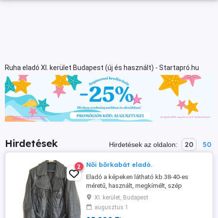
Ruha eladó XI. kerület Budapest (új és használt) - Startapró.hu
Hirdetések
20
50
Hirdetések az oldalon:
Női bőrkabát eladó.
2
Eladó a képeken látható kb.38-40-es
méretű, használt, megkímélt, szép
állapotú, fekete, női, combközépig érő,
XI. kerület, Budapest
öves, magyar, szép kidolgozású,
augusztus 1
sertésbőr kabát. Személyes átvétellel a