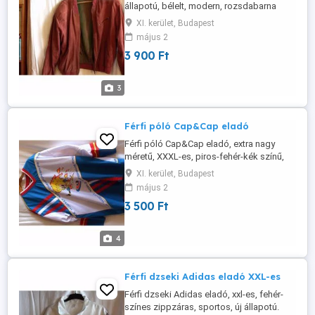
állapotú, bélelt, modern, rozsdabarna
színű, zippzáras zsebekkel kívül-belül,
XI. kerület, Budapest
hossza 80 cm. Ára: 3 900 Ft Érdeklődni:
május 2
Bp, XI.ker. Tel.: 06-70-344-1512 vagy
3 900 Ft
sandorfarkas@citromail.hu
3
Férfi póló Cap&Cap eladó
Férfi póló Cap&Cap eladó, extra nagy
méretű, XXXL-es, piros-fehér-kék színű,
vastag, hossza 82 cm, a Finnországi
XI. kerület, Budapest
jéghoki világbajnokság reklámpólója. Ára:
május 2
3 500 Ft Érdeklődni: Bp, XI.ker. Tel.: 06-70-
3 500 Ft
344-1512 vagy
sandorfarkas@citromail.hu
4
Férfi dzseki Adidas eladó XXL-es
Férfi dzseki Adidas eladó, xxl-es, fehér-
színes zippzáras, sportos, új állapotú.