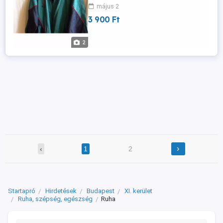
összeköthető, sportos, új állapotú. Ára: 3
május 2
900 Ft Érdeklődni: Bp, XI.ker. Tel.: 06-70-
3 900 Ft
344-1512 vagy
sandorfarkas@citromail.hu
2
›
‹
1
2
Startapró
Hirdetések
Budapest
XI. kerület
Ruha, szépség, egészség
Ruha