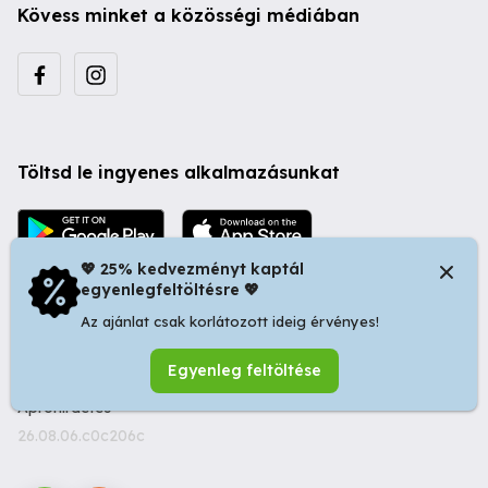
Kövess minket a közösségi médiában
Töltsd le ingyenes alkalmazásunkat
💖 25% kedvezményt kaptál
egyenlegfeltöltésre 💖
Az ajánlat csak korlátozott ideig érvényes!
© 2026 Startapró S.R.L. | Bulevardul Dacia nr 34, Oradea
Egyenleg feltöltése
410346, Romania | Tax ID: RO44483373 -
Ingyenes
Apróhirdetés
26.08.06.c0c206c