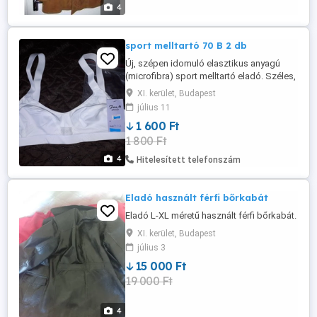
4
sport melltartó 70 B 2 db
Új, szépen idomuló elasztikus anyagú
(microfibra) sport melltartó eladó. Széles,
állítható pánt, mell alatt széles
XI. kerület, Budapest
gumírozással a jó tartás érdekében.
július 11
Bőrbarát elasztikus anyaga miatt szépen
1 600 Ft
megtartja a formát, télen-nyáron is
1 800 Ft
kellemes viselet. 2 db egy áráért.
Személyes átvételre a Budapest XI.ker. ...
4
Hitelesített telefonszám
Eladó használt férfi bőrkabát
Eladó L-XL méretű használt férfi bőrkabát.
XI. kerület, Budapest
július 3
15 000 Ft
19 000 Ft
4