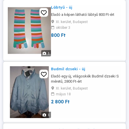
Lábtyű - új
Eladó a képen látható lábtyű 800 Ft-ért
XI. kerület, Budapest
október 3
800 Ft
1
Budmil dzseki - új
Eladó egy új, világoskék Budmil dzseki S
méretű, 2800 Ft-ért
XI. kerület, Budapest
május 18
2 800 Ft
1