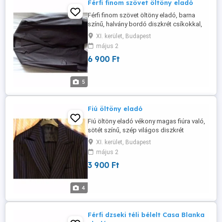
Férfi finom szövet öltöny eladó
Férfi finom szövet öltöny eladó, barna
színű, halvány bordó diszkrét csíkokkal,
nagyméretű, karcsúsított, divatos, kb. 185
XI. kerület, Budapest
magas és kb. 100 - 110 kg-os férfire való,
május 2
derékbőség 110 cm, nadrág hossza 112
6 900 Ft
cm, teljesen új állapotú. Ára: 6 900 Ft
Érdeklődni: Bp, xi.Ker. Tel.: 06-70-344-1512
vagy sandor ...
5
Fiú öltöny eladó
Fiú öltöny eladó vékony magas fiúra való,
sötét színű, szép világos diszkrét
csíkokkal, anyaga 45 % pamut, 55 %
XI. kerület, Budapest
poliészter, nem gyűrődik, modern fazon,
május 2
vállszélesség 48 cm, derékbőség 85 cm,
3 900 Ft
zakó hossza 86 cm, nadrág hossza 110
cm keveset használt, új állapotú. Ára: 3
900 Ft Érdeklődni: Bp, xi.Ker. Tel.: ...
4
Férfi dzseki téli bélelt Casa Blanka