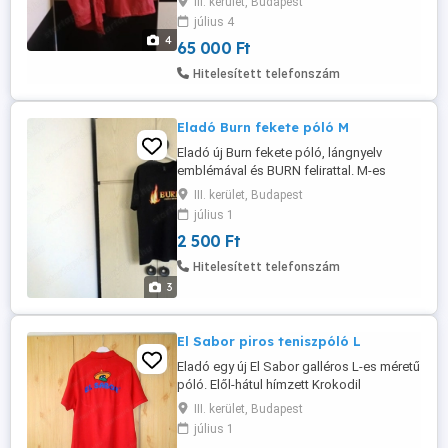
III. kerület, Budapest
sulyra is tökéletes választás óbudán
július 4
lakcimemen felpróbálható ha kell posta
4
65 000 Ft
kizárolag előre fizetés után mpl
csomagautomatába +3000ft
Hitelesített telefonszám
Eladó Burn fekete póló M
Eladó új Burn fekete póló, lángnyelv
emblémával és BURN felirattal. M-es
méret,de inkább S-nek felel meg. Átvétel
III. kerület, Budapest
csak személyesen a lakcímemen, Óbuda
július 1
3. ker.
2 500 Ft
Hitelesített telefonszám
3
El Sabor piros teniszpóló L
Eladó egy új El Sabor galléros L-es méretű
póló. Elől-hátul hímzett Krokodil
emblémával. Átvétel csak személyesen a
III. kerület, Budapest
lakcímemen, Óbuda 3. ker.
július 1