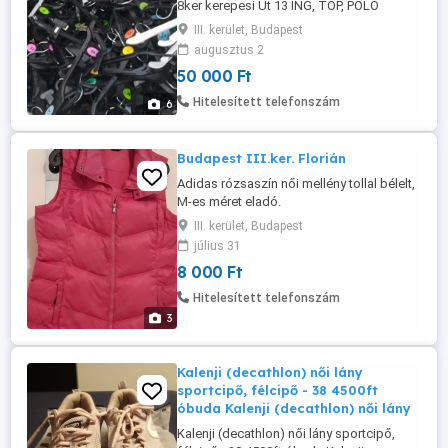
8ker kerepesi Út 13 ING, TOP, PÓLÓ
VÁLLFÁK CSÍPTETŐS, NADRÁG ÉS
III. kerület, Budapest
SZOKNYAVÁLLFÁK GYEREK MŰANYAG
augusztus 2
VÁLLFÁK bigzságba ahogyan a képeken
50 000 Ft
látszodik ömlesztve vállogatás nélkül
ennyi az ára átvétel megbeszélés szerint
Hitelesített telefonszám
6
vasárnap bigzsák +4000ft hetente max
4000db tudok adni ...
Budapest III.ker. Florián
Adidas rózsaszín női mellény tollal bélelt,
M-es méret eladó.
III. kerület, Budapest
július 31
8 000 Ft
Hitelesített telefonszám
3
Kalenji (decathlon) női lány
sportcipő, félcipő - 38 4500ft
óbuda Kalenji (decathlon) női lány
Kalenji (decathlon) női lány sportcipő,