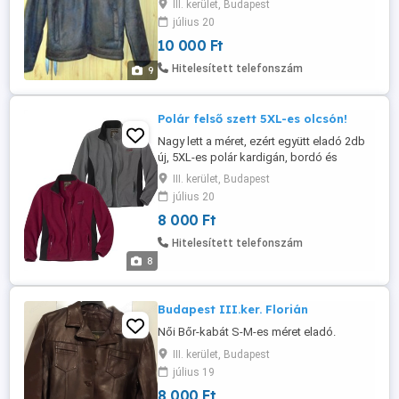
III. kerület, Budapest
víztaszító művelúrból készült és rendkívül
július 20
meleg sherpával bélelt (kb. 480 g m ),
10 000 Ft
mely hatékony védelmet nyújt a hideg
ellen! Praktikus modell, 4 zsebbel
Hitelesített telefonszám
9
rendelkezik: 2 tépőzáras visszahajtással
...
Polár felső szett 5XL-es olcsón!
Nagy lett a méret, ezért együtt eladó 2db
új, 5XL-es polár kardigán, bordó és
világosszürke színben. Puha és meleg
III. kerület, Budapest
polár anyagból készült (kb. 250 g m )
július 20
cipzáras kardigánok. Rendkívül
8 000 Ft
kényelmesek, magas nyakúak, és a
csuklónál rejtett gumírozott szalaggal
Hitelesített telefonszám
vannak összehúzva, 2 cipzáras zsebük
8
van. Formájukat ...
Budapest III.ker. Florián
Női Bőr-kabát S-M-es méret eladó.
III. kerület, Budapest
július 19
8 000 Ft