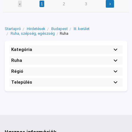
›
‹
1
2
3
Startapró
Hirdetések
Budapest
III. kerület
Ruha, szépség, egészség
Ruha
Kategória
Ruha
Régió
Település
Hasznos információk