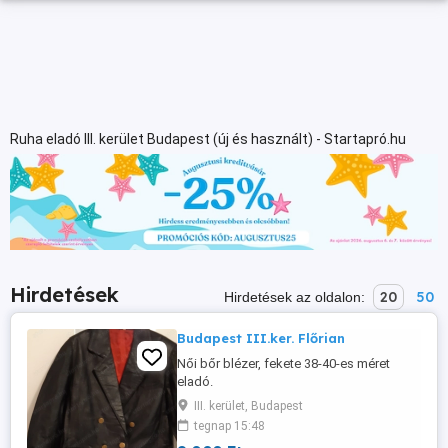
Ruha eladó III. kerület Budapest (új és használt) - Startapró.hu
Hirdetések
20
50
Hirdetések az oldalon:
Budapest III.ker. Flőrian
Női bőr blézer, fekete 38-40-es méret
eladó.
III. kerület, Budapest
tegnap 15:48