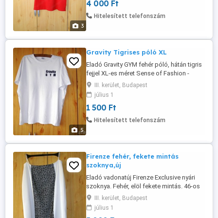
4 000 Ft
Hitelesített telefonszám
3
Gravity Tigrises póló XL
Eladó Gravity GYM fehér póló, hátán tigris
fejjel XL-es méret Sense of Fashion -
Sophistiated Made in Korea Átvétel csak
III. kerület, Budapest
személyesen a lakcímemen,Óbuda 3. ker.
július 1
1 500 Ft
Hitelesített telefonszám
5
Firenze fehér, fekete mintás
szoknya,új
Eladó vadonatúj Firenze Exclusive nyári
szoknya. Fehér, elöl fekete mintás. 46-os
Átvétel csak személyesen a
III. kerület, Budapest
lakcímemen,Óbuda 3. ker.
július 1