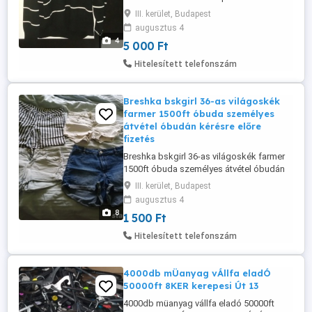
Tommy Hilfiger ffi kötött pulóver. Keveset
III. kerület, Budapest
használt.Szép fekete színben. Nem fakó!
augusztus 4
Beleírt méret XXL Mosva,vasalva nincs.
4
5 000 Ft
Vállszélesség: 56cm Mellbőség: 60cm
Teljeshossz: 71cm Teljes ujjhossz: 65cm
Hitelesített telefonszám
személyes átvétel óbudán kérésre ...
Breshka bskgirl 36-as világoskék
farmer 1500ft óbuda személyes
átvétel óbudán kérésre előre
fizetés
Breshka bskgirl 36-as világoskék farmer
1500ft óbuda személyes átvétel óbudán
kérésre előre fizetés után postázom fox
III. kerület, Budapest
vagy mpl csomagautomatába +2000ft 36
augusztus 4
20 949 1288 36 50 104 8272
8
1 500 Ft
Hitelesített telefonszám
4000db mÜanyag vÁllfa eladÓ
50000ft 8KER kerepesi Út 13
4000db müanyag vállfa eladó 50000ft