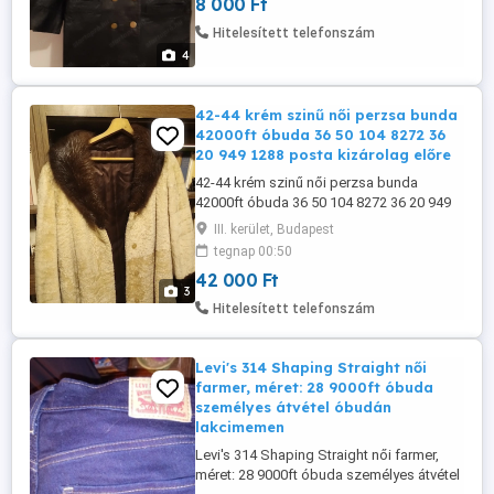
8 000 Ft
Hitelesített telefonszám
4
42-44 krém szinű női perzsa bunda
42000ft óbuda 36 50 104 8272 36
20 949 1288 posta kizárolag előre
42-44 krém szinű női perzsa bunda
42000ft óbuda 36 50 104 8272 36 20 949
1288 posta kizárolag előre fizetés után
III. kerület, Budapest
mpl postán maradó +5000ft
tegnap 00:50
42 000 Ft
3
Hitelesített telefonszám
Levi's 314 Shaping Straight női
farmer, méret: 28 9000ft óbuda
személyes átvétel óbudán
lakcimemen
Levi's 314 Shaping Straight női farmer,
méret: 28 9000ft óbuda személyes átvétel