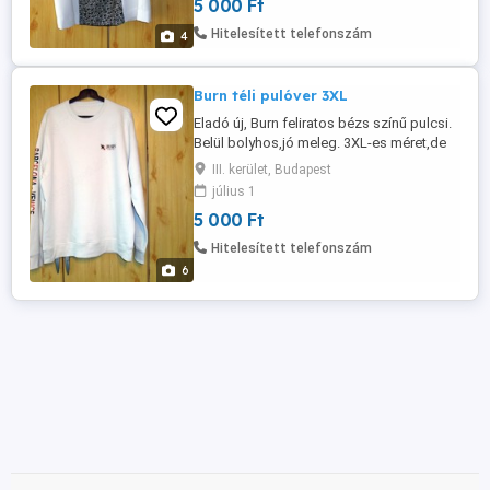
5 000 Ft
Hitelesített telefonszám
4
Burn téli pulóver 3XL
Eladó új, Burn feliratos bézs színű pulcsi.
Belül bolyhos,jó meleg. 3XL-es méret,de
inkább XL-2XL-nek felel meg. 85% pamut-
III. kerület, Budapest
vegán, 15% Poliészter Átvétel csak
július 1
személyesen a lakcímemen, Óbuda 3. ker.
5 000 Ft
Hitelesített telefonszám
6