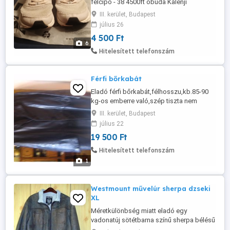
félcipő - 38 4500ft óbuda Kalenji
(decathlon) női lány sportcipő, félcipő -
III. kerület, Budapest
38 méret, BTH 24 cm személyes átvétel
július 26
óbudán lakcimemen posta kizárolag előre
4 500 Ft
fizetés után mpl csomagautomatába
6
+2000ft
Hitelesített telefonszám
Férfi bőrkabát
Eladó férfi bőrkabát,félhosszu,kb.85-90
kg-os emberre való,szép tiszta nem
kopott
III. kerület, Budapest
július 22
19 500 Ft
Hitelesített telefonszám
1
Westmount művelúr sherpa dzseki
XL
Méretkülönbség miatt eladó egy
vadonatúj sötétbarna színű sherpa bélésű
kabát. Ez a cipzáras dzseki antik hatású,