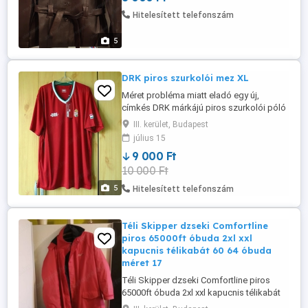
Hitelesített telefonszám
5
DRK piros szurkolói mez XL
Méret probléma miatt eladó egy új,
címkés DRK márkájú piros szurkolói póló
XL-es méret. V - nyakú férfi mez, címeres,
III. kerület, Budapest
zászlós, hátán Hungary felírat. 100%
július 15
poliészter. Átvétel csak személyesen a
9 000 Ft
lakcímemen, Óbuda, 3. ker.
10 000 Ft
5
Hitelesített telefonszám
Téli Skipper dzseki Comfortline
piros 65000ft óbuda 2xl xxl
kapucnis télikabát 60 64 óbuda
méret 17
Téli Skipper dzseki Comfortline piros
65000ft óbuda 2xl xxl kapucnis télikabát
60 64 óbuda méret 175magas 135kg