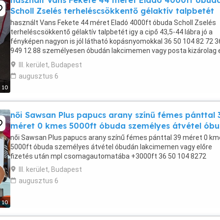
használt Vans Fekete 44 méret Eladó 4000ft óbud
Scholl Zselés terheléscsökkentő gélaktív talpbetét
használt Vans Fekete 44 méret Eladó 4000ft óbuda Scholl Zselés
terheléscsökkentő gélaktív talpbetét igy a cipő 43,5-44 lábra jó a
fényképen nagyon is jól látható kopásnyomokkal 36 50 104 82 72 3
949 12 88 személyesen óbudán lakcimemen vagy posta kizárolag 
fizetés után mpl csomagautomata vagy ...
III. kerület, Budapest
augusztus 6
10
női Sawsan Plus papucs arany színű fémes pánttal 
méret 0 kmes 5000ft óbuda személyes átvétel ób
női Sawsan Plus papucs arany színű fémes pánttal 39 méret 0 k
5000ft óbuda személyes átvétel óbudán lakcimemen vagy előre
fizetés után mpl csomagautomatába +3000ft 36 50 104 8272
III. kerület, Budapest
augusztus 6
10