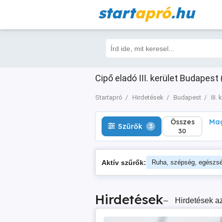
start
apró
.hu
Összes
Magá
Szűrők
3
30
Cipő eladó III. kerület Budapest 
Startapró
Hirdetések
Budapest
III.
Összes
Mag
Szűrők
3
30
Aktív szűrők:
Ruha, szépség, egészs
Hirdetések
–
Hirdetések az