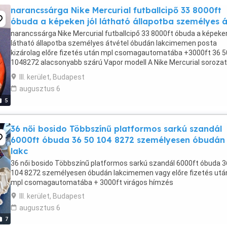
narancssárga Nike Mercurial futballcipő 33 8000ft
óbuda a képeken jól látható állapotba személyes 
narancssárga Nike Mercurial futballcipő 33 8000ft óbuda a képeken
látható állapotba személyes átvétel óbudán lakcimemen posta
kizárolag előre fizetés után mpl csomagautomatába +3000ft 36 5
1048272 alacsonyabb szárú Vapor modell A Nike Mercurial sorozat
kifejezetten a sebesség növelésére tervezett ...
III. kerület, Budapest
augusztus 6
5
36 női bosido Többszínű platformos sarkú szandál
6000ft óbuda 36 50 104 8272 személyesen óbudán
lakc
36 női bosido Többszínű platformos sarkú szandál 6000ft óbuda 3
104 8272 személyesen óbudán lakcimemen vagy előre fizetés utá
mpl csomagautomatába + 3000ft virágos hímzés
III. kerület, Budapest
augusztus 6
7