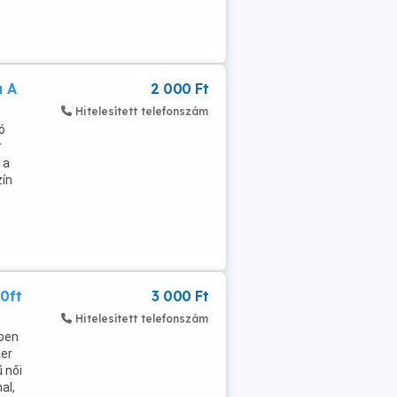
a A
2 000 Ft
Hitelesített telefonszám
ó
r
 a
zín
0ft
3 000 Ft
Hitelesített telefonszám
épen
ker
 női
al,