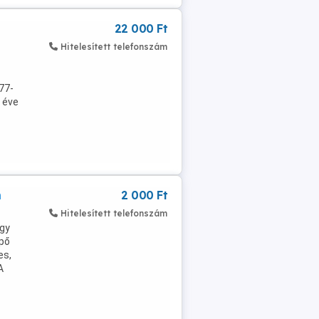
22 000 Ft
Hitelesített telefonszám
77-
 éve
n
2 000 Ft
Hitelesített telefonszám
egy
ipő
es,
A