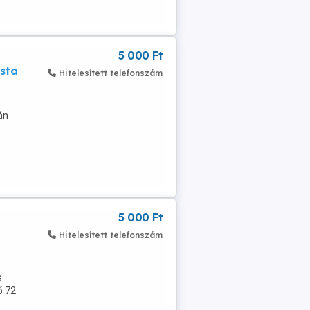
5 000 Ft
sta
Hitelesített telefonszám
án
5 000 Ft
Hitelesített telefonszám
s
ő 72