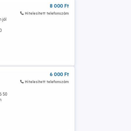
8 000 Ft
á
Hitelesített telefonszám
 jól
0
6 000 Ft
Hitelesített telefonszám
6 50
n