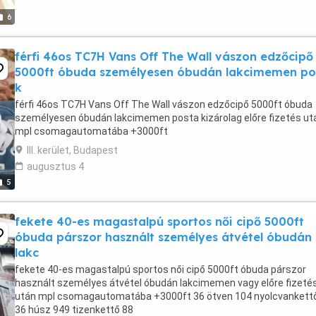
6
férfi 46os TC7H Vans Off The Wall vászon edzőcipő
5000ft óbuda személyesen óbudán lakcimemen po
k
férfi 46os TC7H Vans Off The Wall vászon edzőcipő 5000ft óbuda
személyesen óbudán lakcimemen posta kizárolag előre fizetés ut
mpl csomagautomatába +3000ft
III. kerület, Budapest
augusztus 4
5
fekete 40-es magastalpú sportos női cipő 5000ft
óbuda párszor használt személyes átvétel óbudán
lakc
fekete 40-es magastalpú sportos női cipő 5000ft óbuda párszor
használt személyes átvétel óbudán lakcimemen vagy előre fizeté
után mpl csomagautomatába +3000ft 36 ötven 104 nyolcvankett
36 húsz 949 tizenkettő 88