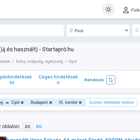
nhirdetések
Céges hirdetések
Rendezés
Fió
30
0
(új és használt) - Startapró.hu
 kerület
Ruha, szépség, egészség
Cipő
ánhirdetések
Céges hirdetések
Rendezés
30
0
→
ég
Cipő
Budapest
III. kerület
Szűrési feltételek törlése
 oldalon:
20
50