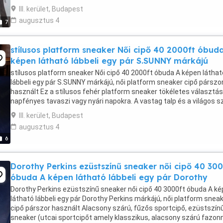
III. kerület, Budapest
augusztus 4
7
stílusos platform sneaker Női cipő 40 2000ft óbud
képen látható lábbeli egy pár S.SUNNY márkájú
stílusos platform sneaker Női cipő 40 2000ft óbuda A képen láthat
lábbeli egy pár S.SUNNY márkájú, női platform sneaker cipő párszo
használt Ez a stílusos fehér platform sneaker tökéletes választás
napfényes tavaszi vagy nyári napokra. A vastag talp és a világos s
nemcsak divatos, de remekül ...
III. kerület, Budapest
augusztus 4
6
Dorothy Perkins ezüstszínű sneaker női cipő 40 300
óbuda A képen látható lábbeli egy pár Dorothy
Dorothy Perkins ezüstszínű sneaker női cipő 40 3000ft óbuda A k
látható lábbeli egy pár Dorothy Perkins márkájú, női platform snea
cipő párszor használt Alacsony szárú, fűzős sportcipő, ezüstszínű
sneaker (utcai sportcipőt amely klasszikus, alacsony szárú fazonn