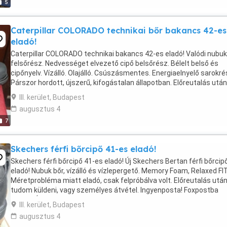
5
Caterpillar COLORADO technikai bőr bakancs 42-es
eladó!
Caterpillar COLORADO technikai bakancs 42-es eladó! Valódi nubu
felsőrész. Nedvességet elvezető cipő belsőrész. Bélelt belső és
cipőnyelv. Vízálló. Olajálló. Csúszásmentes. Energiaelnyelő sarokré
Párszor hordott, újszerű, kifogástalan állapotban. Előreutalás után
tudom küldeni, vagy ...
III. kerület, Budapest
augusztus 4
7
Skechers férfi bőrcipő 41-es eladó!
Skechers férfi bőrcipő 41-es eladó! Új Skechers Bertan férfi bőrcip
eladó! Nubuk bőr, vízálló és vízlepergető. Memory Foam, Relaxed FI
Méretprobléma miatt eladó, csak felpróbálva volt. Előreutalás utá
tudom küldeni, vagy személyes átvétel. Ingyenposta! Foxpostba
küldve. Ára Fix: 22.000.-Ft
III. kerület, Budapest
augusztus 4