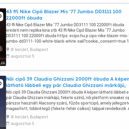
43 ffi Nike Cipő Blazer Mis '77 Jumbo DD3111 100
22000ft óbuda
43 ffi Nike Cipő Blazer Mis '77 Jumbo DD3111 100 22000ft óbuda
eredeti nem replika kina stb 43 ffi Nike Cipő Blazer Mis '77 Jumbo
DD3111 100 22000ft óbuda https: ecipo.hu p cipo-nike-blazer-mis-
jumbo-dd3111-100-white-black-white-sail?cookie_consent=true 1
vásárolt 5-6 alkalommal viselt eladó ...
III. kerület, Budapest
augusztus 5
10
Női cipő 39 Claudia Ghizzani 2000ft óbuda A képe
látható lábbeli egy pár Claudia Ghizzani márkájú,
Női cipő 39 Claudia Ghizzani 2000ft óbuda A képen látható lábbeli 
pár Claudia Ghizzani márkájú, fekete színű, női platform sneaker c
párszor használt Alacsony szárú, fűzős sportcipő, amely jellegzet
magasított, többrétegű (fekete-fehér csíkos) talppal rendelkezik. 
felsőrész kígyóbőr-mintás ...
III. kerület, Budapest
augusztus 5