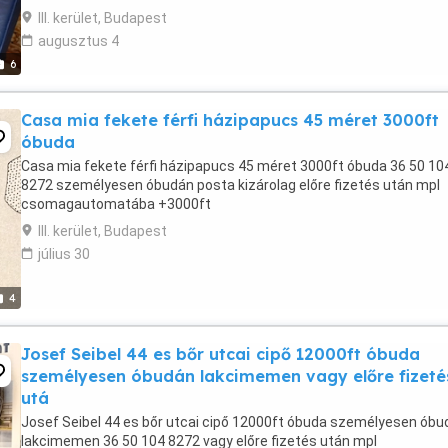
fehér fűzőkkel és fehér ...
III. kerület, Budapest
augusztus 4
6
Casa mia fekete férfi házipapucs 45 méret 3000ft
óbuda
Casa mia fekete férfi házipapucs 45 méret 3000ft óbuda 36 50 10
8272 személyesen óbudán posta kizárolag előre fizetés után mpl
csomagautomatába +3000ft
III. kerület, Budapest
július 30
4
Josef Seibel 44 es bőr utcai cipő 12000ft óbuda
személyesen óbudán lakcimemen vagy előre fizeté
utá
Josef Seibel 44 es bőr utcai cipő 12000ft óbuda személyesen óbu
lakcimemen 36 50 104 8272 vagy előre fizetés után mpl