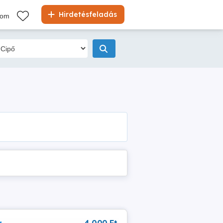
Hirdetésfeladás
kom