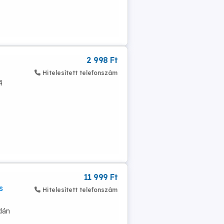
2 998 Ft
Hitelesített telefonszám
4
11 999 Ft
s
Hitelesített telefonszám
dán