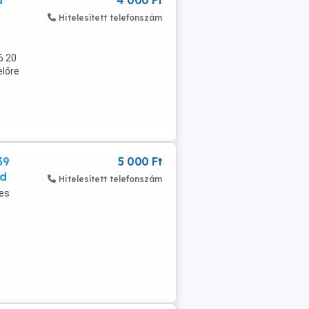
a
4 000 Ft
Hitelesített telefonszám
6 20
előre
39
5 000 Ft
ud
Hitelesített telefonszám
mes