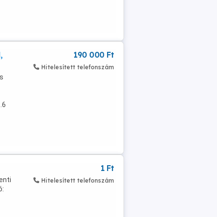
,
190 000 Ft
Hitelesített telefonszám
es
.6
1 Ft
enti
Hitelesített telefonszám
ó: