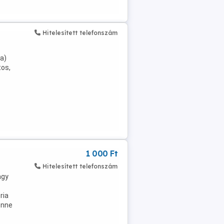
Hitelesített telefonszám
a)
tos,
1 000 Ft
Hitelesített telefonszám
agy
ria
enne