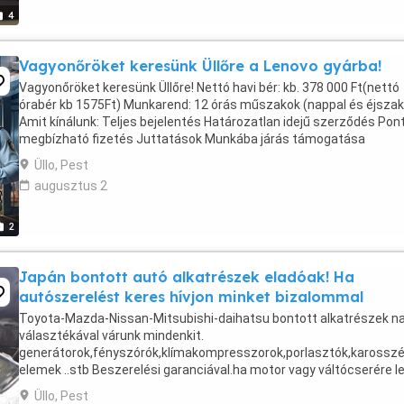
4
Vagyonőröket keresünk Üllőre a Lenovo gyárba!
Vagyonőröket keresünk Üllőre! Nettó havi bér: kb. 378 000 Ft(nettó
órabér kb 1575Ft) Munkarend: 12 órás műszakok (nappal és éjszak
Amit kínálunk: Teljes bejelentés Határozatlan idejű szerződés Pon
megbízható fizetés Juttatások Munkába járás támogatása
Munkaruha biztosítása Biztosítás Szakmai fejlődési ...
Üllo, Pest
augusztus 2
2
Japán bontott autó alkatrészek eladóak! Ha
autószerelést keres hívjon minket bizalommal
Toyota-Mazda-Nissan-Mitsubishi-daihatsu bontott alkatrészek n
választékával várunk mindenkit.
generátorok,fényszórók,klímakompresszorok,porlasztók,karosszé
elemek ..stb Beszerelési garanciával.ha motor vagy váltócserére l
szüksége keressen minket bizalommal.
Üllo, Pest