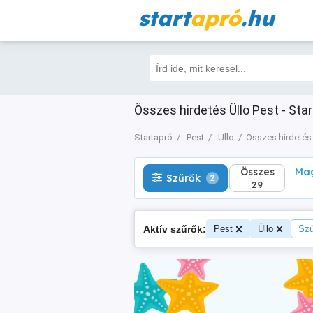
start
apró
.hu
Összes
Magá
Szűrők
2
29
Összes hirdetés Üllo Pest - Sta
Startapró
Pest
Üllo
Összes hirdetés
Összes
Mag
Szűrők
2
29
Aktív szűrők:
Pest
Üllo
Szű