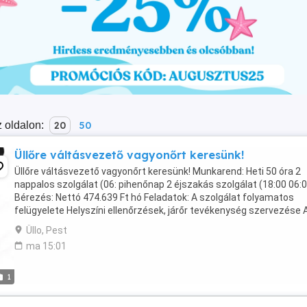
 oldalon:
20
50
Üllőre váltásvezető vagyonőrt keresünk!
Üllőre váltásvezető vagyonőrt keresünk! Munkarend: Heti 50 óra 2
nappalos szolgálat (06: pihenőnap 2 éjszakás szolgálat (18:00 06:
Bérezés: Nettó 474.639 Ft hó Feladatok: A szolgálat folyamatos
felügyelete Helyszíni ellenőrzések, járőr tevékenység szervezése 
beosztott vagyonőrök ...
Üllo, Pest
ma 15:01
1