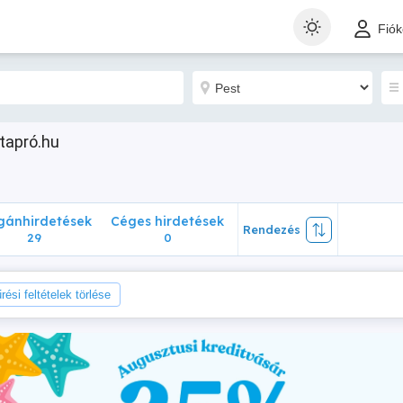
nhirdetések
Céges hirdetések
Rendezés
Fió
29
0
rtapró.hu
ánhirdetések
Céges hirdetések
Rendezés
29
0
rési feltételek törlése