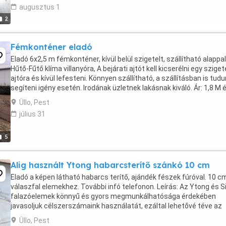
augusztus 1
2
Fémkonténer eladó
Eladó 6x2,5 m fémkonténer, kívül belül szigetelt, szállítható alappal
Hűtő-Fűtő klíma villanyóra, A bejárati ajtót kell kicserélni egy sziget
ajtóra és kívül lefesteni. Könnyen szállítható, a szállításban is tud
segíteni igény esetén. Irodának üzletnek lakásnak kiváló. Ár: 1,8 M 
20-484- ...
Üllo, Pest
július 31
5
Alig használt Ytong habarcsterítő szánkó 10 cm
Eladó a képen látható habarcs terítő, ajándék fészek fúróval. 10 c
válaszfal elemekhez. További infó telefonon. Leírás: Az Ytong és Si
falazóelemek könnyű és gyors megmunkálhatósága érdekében
javasoljuk célszerszámaink használatát, ezáltal lehetővé téve az
építési idő lerövidítését, a költségek ...
Üllo, Pest