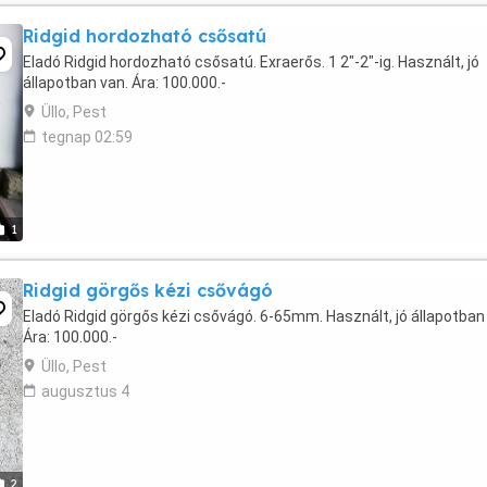
Ridgid hordozható csősatú
Eladó Ridgid hordozható csősatú. Exraerős. 1 2"-2"-ig. Használt, jó
állapotban van. Ára: 100.000.-
Üllo, Pest
tegnap 02:59
1
Ridgid görgős kézi csővágó
Eladó Ridgid görgős kézi csővágó. 6-65mm. Használt, jó állapotban
Ára: 100.000.-
Üllo, Pest
augusztus 4
2