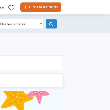
Hirdetésfeladás
kom