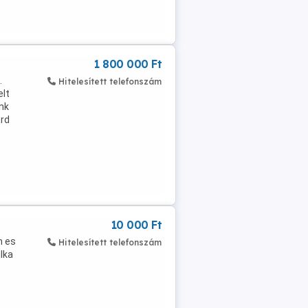
1 800 000 Ft
.
Hitelesített telefonszám
elt
unk
érd
10 000 Ft
m es
Hitelesített telefonszám
lka