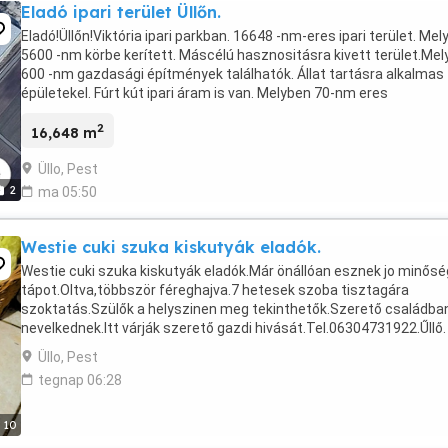
Eladó ipari terület Üllőn.
Eladó!Üllőn!Viktória ipari parkban. 16648 -nm-eres ipari terület. Mel
5600 -nm körbe kerített. Máscélú hasznositásra kivett terület.Mel
600 -nm gazdasági építmények találhatók. Állat tartásra alkalmas
épületekel. Fúrt kút ipari áram is van. Melyben 70-nm eres
összkomfortos lakrész is található. ...
2
16,648 m
Üllo, Pest
2
ma 05:50
Westie cuki szuka kiskutyák eladók.
Westie cuki szuka kiskutyák eladók.Már önállóan esznek jo minős
tápot.Oltva,többször féreghajva.7 hetesek szoba tisztagára
szoktatás.Szülők a helyszinen meg tekinthetők.Szerető családba
nevelkednek.Itt várják szerető gazdi hivását.Tel.06304731922.Űllő.
Pest megye.
Üllo, Pest
tegnap 06:28
10