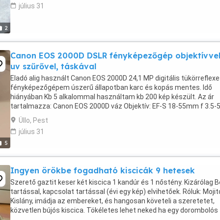
július 31
2
Canon EOS 2000D DSLR fényképezőgép objektívvel
uv szűrővel, táskával
Eladó alig használt Canon EOS 2000D 24,1 MP digitális tükörreflex
fényképezőgépem úszerű állapotban karc és kopás mentes. Idő
hiányában Kb 5 alkalommal használtam kb 200 kép készült. Az ár
tartalmazza: Canon EOS 2000D váz Objektív: EF-S 18-55mm f 3.5-5
DC III 16 gb nagysebességű sd kártya UV szűrő Táska Gyári ...
Üllo, Pest
július 31
5
Ingyen örökbe fogadható kiscicák 9 hetesek
Szerető gaztit keser két kiscica 1 kandúr és 1 nőstény. Kizárólag B
tartással, kapcsolat tartással (évi egy kép) elvihetőek. Róluk: Mojit
Kislány, imádja az embereket, és hangosan követeli a szeretetet,
közvetlen bújós kiscica. Tökéletes lehet neked ha egy dorombolós
cicára vágysz. Játéknál mindig ...