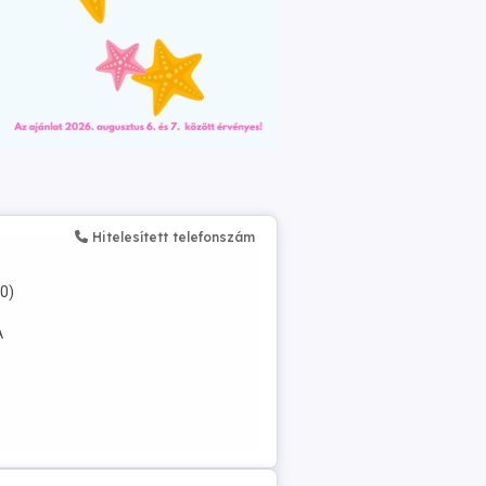
Hitelesített telefonszám
00)
A