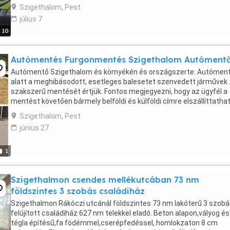
Halásztelek, Tököl, ...
Szigethalom, Pest
július 7
10
Autómentés Furgonmentés Szigethalom Autóment
Autómentő Szigethalom és környékén és országszerte: Autómen
alatt a meghibásodott, esetleges balesetet szenvedett járművek
szakszerű mentését értjük. Fontos megjegyezni, hogy az ügyfél a
mentést követően bármely belföldi és külföldi címre elszállíttathat
gépjárművét igény esetén. Autószállítás ...
Szigethalom, Pest
június 27
1
Szigethalmon csendes mellékutcában 73 nm
földszintes 3 szobás családiház
Szigethalmon Rákóczi utcánál földszintes 73 nm lakóterű 3 szob
felújított családiház 627 nm telekkel eladó. Beton alapon,vályog és
tégla építésű,fa födémmel,cserépfedéssel, homlokzaton 8 cm