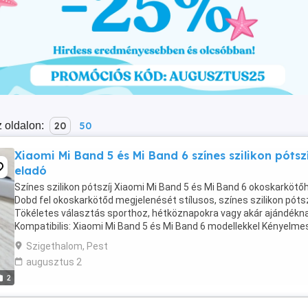
 oldalon:
20
50
Xiaomi Mi Band 5 és Mi Band 6 színes szilikon pótszí
eladó
Színes szilikon pótszíj Xiaomi Mi Band 5 és Mi Band 6 okoskarkötő
Dobd fel okoskarkötőd megjelenését stílusos, színes szilikon pótszí
Tökéletes választás sporthoz, hétköznapokra vagy akár ajándékna
Kompatibilis: Xiaomi Mi Band 5 és Mi Band 6 modellekkel Kényelme
viselet: puha, bőrbarát ...
Szigethalom, Pest
augusztus 2
2