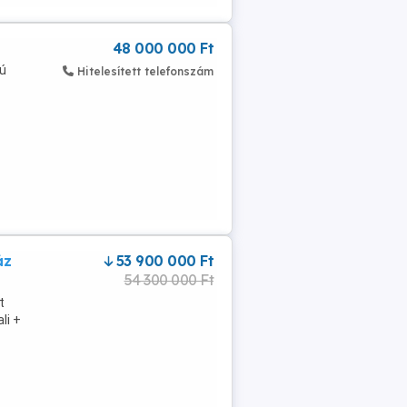
48 000 000 Ft
kú
Hitelesített telefonszám
z
áz
53 900 000 Ft
54 300 000 Ft
t
li +