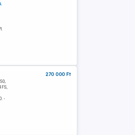
A
I.
270 000 Ft
50,
 FS,
. -