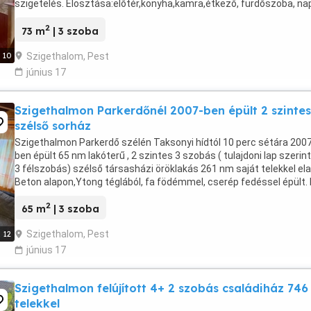
szigetelés. Elosztása:előtér,konyha,kamra,étkező, fürdőszoba, nap
2 egymásból nyíló szoba,mely átalakítással ...
2
73 m
| 3 szoba
Szigethalom, Pest
10
június 17
Szigethalmon Parkerdőnél 2007-ben épült 2 szintes
szélső sorház
Szigethalmon Parkerdő szélén Taksonyi hídtól 10 perc sétára 200
ben épült 65 nm lakóterű , 2 szintes 3 szobás ( tulajdoni lap szerin
3 félszobás) szélső társasházi öröklakás 261 nm saját telekkel ela
Beton alapon,Ytong téglából, fa födémmel, cserép fedéssel épült. 
nyílászárók thermó ...
2
65 m
| 3 szoba
Szigethalom, Pest
12
június 17
Szigethalmon felújított 4+ 2 szobás családiház 74
telekkel