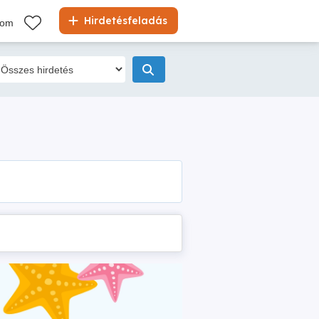
Hirdetésfeladás
kom