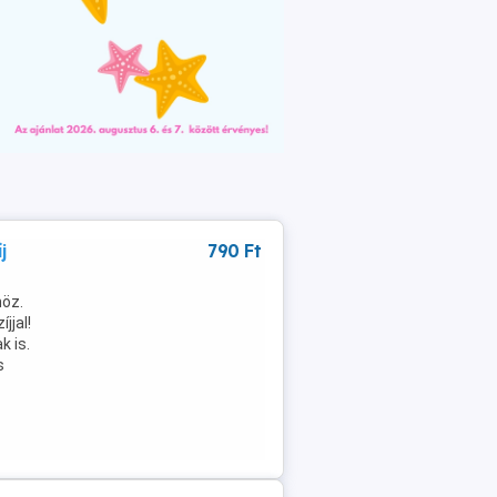
j
790 Ft
höz.
jjal!
k is.
s