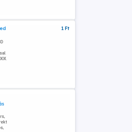
led
1 Ft
3D
sal.
. XIX.
ás
rs,
rekt
ós,