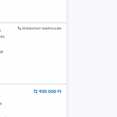
Hitelesített telefonszám
ő
tés
ja
72 900 000 Ft
ás