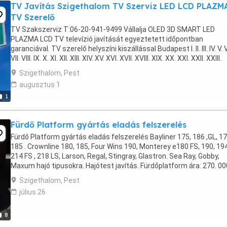
TV Javítás Szigethalom TV Szerviz LED LCD PLAZM
TV Szerelő
TV Szakszerviz T:06-20-941-9499 Vállalja OLED 3D SMART LED
PLAZMA LCD TV televízió javítását egyeztetett időpontban
garanciával. TV szerelő helyszíni kiszállással Budapest I. II. III. IV. V. V
VII. VIII. IX. X. XI. XII. XIII. XIV. XV. XVI. XVII. XVIII. XIX. XX. XXI. XXII. XXIII.
kerületeiben. Kispest ...
Szigethalom, Pest
augusztus 1
1
Fürdő Platform gyártás eladás felszerelés
Fürdő Platform gyártás eladás felszerelés Bayliner 175, 186 ,GL, 17
185 . Crownline 180, 185, Four Wins 190, Monterey e180 FS, 190, 194
214 FS , 218 LS, Larson, Regal, Stingray, Glastron. Sea Ray, Gobby,
Maxum hajó tipusokra. Hajótest javítás. Fürdőplatform ára: 270. 000
Ft nettó Felszerelve ...
Szigethalom, Pest
július 26
8