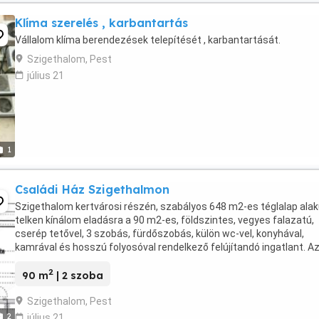
Klíma szerelés , karbantartás
Vállalom klíma berendezések telepítését , karbantartását.
Szigethalom, Pest
július 21
1
Családi Ház Szigethalmon
Szigethalom kertvárosi részén, szabályos 648 m2-es téglalap ala
telken kínálom eladásra a 90 m2-es, földszintes, vegyes falazatú,
cserép tetővel, 3 szobás, fürdőszobás, külön wc-vel, konyhával,
kamrával és hosszú folyosóval rendelkező felújítandó ingatlant. A
ingatlanban víz, csatorna, villany, gáz ...
2
90 m
| 2 szoba
Szigethalom, Pest
2
július 21