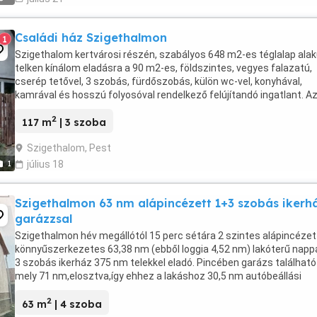
Családi ház Szigethalmon
1
Szigethalom kertvárosi részén, szabályos 648 m2-es téglalap ala
telken kínálom eladásra a 90 m2-es, földszintes, vegyes falazatú,
cserép tetővel, 3 szobás, fürdőszobás, külön wc-vel, konyhával,
kamrával és hosszú folyosóval rendelkező felújítandó ingatlant. A
ingatlanban víz, csatorna, villany, gáz ...
2
117 m
| 3 szoba
Szigethalom, Pest
1
július 18
Szigethalmon 63 nm alápincézett 1+3 szobás ikerh
garázzsal
Szigethalmon hév megállótól 15 perc sétára 2 szintes alápincézet
könnyűszerkezetes 63,38 nm (ebből loggia 4,52 nm) lakóterű nappa
3 szobás ikerház 375 nm telekkel eladó. Pincében garázs található
mely 71 nm,elosztva,így ehhez a lakáshoz 30,5 nm autóbeállási
lehetőség van,mely saját tulajdon. ...
2
63 m
| 4 szoba