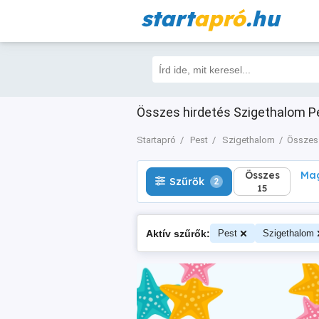
start
apró
.hu
Összes
Magá
Szűrők
2
15
Összes hirdetés Szigethalom Pe
Startapró
Pest
Szigethalom
Összes 
Összes
Mag
Szűrők
2
15
Aktív szűrők:
Pest
Szigethalom