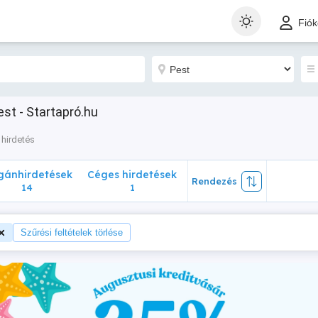
nhirdetések
Céges hirdetések
Rendezés
Fió
14
1
st - Startapró.hu
hirdetés
ánhirdetések
Céges hirdetések
Rendezés
14
1
Szűrési feltételek törlése