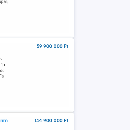
pali,
59 900 000 Ft
7-
t 1+
dó.
Fa
6 nm
114 900 000 Ft