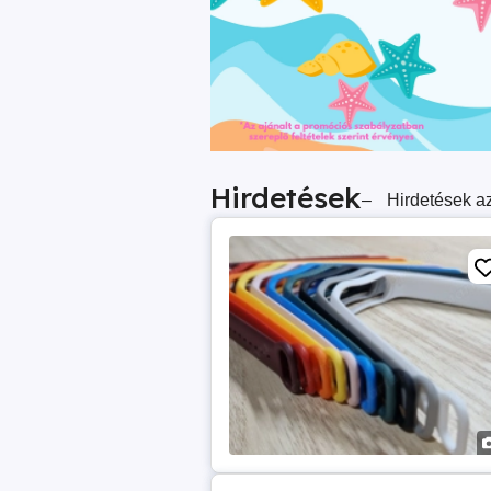
Hirdetések
–
Hirdetések az