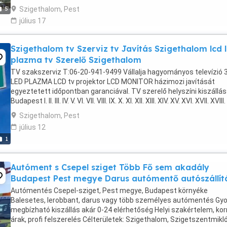
Szigethalom, Pest
5
július 17
Szigethalom tv Szerviz tv Javítás Szigethalom lcd 
plazma tv Szerelő Szigethalom
TV szakszerviz T:06-20-941-9499 Vállalja hagyományos televízió 
LED PLAZMA LCD tv projektor LCD MONITOR házimozi javítását
egyeztetett időpontban garanciával. TV szerelő helyszíni kiszállás
Budapest I. II. III. IV. V. VI. VII. VIII. IX. X. XI. XII. XIII. XIV. XV. XVI. XVII. XVIII
XX. XXI. ...
Szigethalom, Pest
július 12
1
Autóment s Csepel sziget Több Fő sem akadály
Budapest Pest megye Darus autómentő autószállít
Autómentés Csepel-sziget, Pest megye, Budapest környéke
Balesetes, lerobbant, darus vagy több személyes autómentés Gyo
megbízható kiszállás akár 0-24 elérhetőség Helyi szakértelem, kor
árak, profi felszerelés Célterületek: Szigethalom, Szigetszentmikl