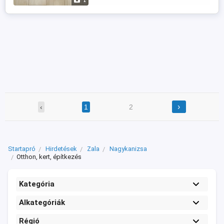
1
›
‹
1
2
Startapró
Hirdetések
Zala
Nagykanizsa
Otthon, kert, építkezés
Kategória
Alkategóriák
Régió