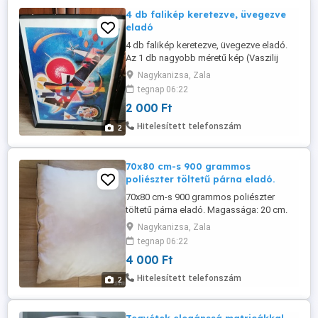
4 db falikép keretezve, üvegezve
eladó
4 db falikép keretezve, üvegezve eladó.
Az 1 db nagyobb méretű kép (Vaszilij
Kandinszkij: Kékben 1925 - Minőségi
Nagykanizsa, Zala
reprint nyomat, 180 gr-os papíron. )
tegnap 06:22
mérete: 60x83 cm. Ára: 8000 Ft db. A 3 db
2 000 Ft
kisebb méretű kép mérete: 52x42 cm. Ára:
2000 Ft db. Átvehető Nagykanizsán, nem
Hitelesített telefonszám
2
postázom.
70x80 cm-s 900 grammos
poliészter töltetű párna eladó.
70x80 cm-s 900 grammos poliészter
töltetű párna eladó. Magassága: 20 cm.
Szegély: szín: Kék, Anyag: 100%
Nagykanizsa, Zala
poliészter, Alak: Fedett szegőzsinór
tegnap 06:22
Nagyon puha, kényelmes az alvás rajta. Ár:
4 000 Ft
4000 Ft. Átvehető Nagykanizsán, nem
postázom.
Hitelesített telefonszám
2