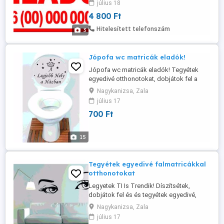
július 18
Minden 3-4. érdeklődő az Eladó tábla
4 800 Ft
alapján keresi fel a hirdetőt. A táblák
elkészítését rövid határidővel vállalom.
Hitelesített telefonszám
3
Tábla anyaga:2 mm vastag ...
Jópofa wc matricák eladók!
Jópofa wc matricák eladók! Tegyétek
egyedivé otthonotokat, dobjátok fel a
sablonos illemhelyiségek hangulatát
Nagykanizsa, Zala
ezekkel a különleges és vicces
július 17
matricákkal, amiket fel lehet ragasztani a
700 Ft
fürdőszoba illetve WC ajtajára, a WC ülőke
tetejére vagy belső oldalára, de akár a WC
tartályra is. Matrica mérete és ...
15
Tegyétek egyedivé falmatricákkal
otthonotokat
Legyetek TI Is Trendik! Díszítsétek,
dobjátok fel és és tegyétek egyedivé,
elegánssá falmatricákkal otthonotokat!
Nagykanizsa, Zala
Matrica mérete: megbeszélés alapján
július 17
Anyaga: öntapadós dekor fólia Ár: