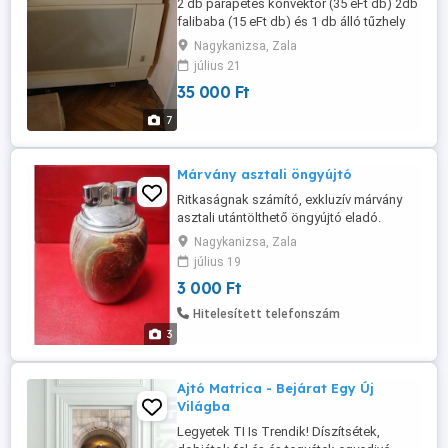
2 db parapetes konvektor (35 eFt db) 2db
falibaba (15 eFt db) és 1 db álló tűzhely
elktromos sütővel, gázzal működő
Nagykanizsa, Zala
főzőlappal (35 eFt )eladó! Te:
július 21
06302627496
35 000 Ft
7
Márvány asztali öngyújtó
Ritkaságnak számító, exkluzív márvány
asztali utántölthető öngyújtó eladó.
Mérete: 9 x 6 cm. Tűzkő és gáz kell bele.
Nagykanizsa, Zala
Ár: 3000 Ft. Átvehető Nagykanizsán,
július 19
postázni tudom.
3 000 Ft
Hitelesített telefonszám
3
Ajtó Matrica - Bejárat Egy Új
Világba
Legyetek TI Is Trendik! Díszítsétek,