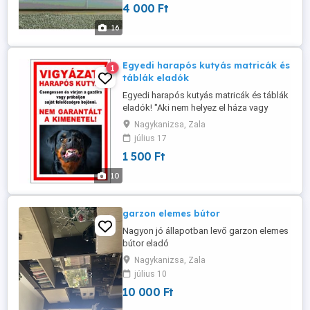
4 000 Ft
árajánlat alapján Bármilyen színben
kérhető. Vállalási határidő: a megrendelés
16
visszaigazolásától számított 2-4 nap. A ...
Egyedi harapós kutyás matricák és
1
táblák eladók
Egyedi harapós kutyás matricák és táblák
eladók! "Aki nem helyez el háza vagy
lakása bejáratán a harapós kutyára utaló
Nagykanizsa, Zala
megfelelő figyelmeztető táblát, az
július 17
szabálysértést követ el."
1 500 Ft
(Kormányrendelet) Hogy neked se legyen
ebből kellemetlenséged, vagy ha arra
10
vágysz, hogy a harapós kutyára utaló
táblád ...
garzon elemes bútor
Nagyon jó állapotban levő garzon elemes
bútor eladó
Nagykanizsa, Zala
július 10
10 000 Ft