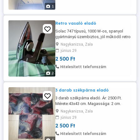
1
Retro vasaló eladó
Solac 747 típusú, 1000 W-os, spanyol
gyártmányú üzembiztos, jól működő retro
vasaló eladó. Ára: 2500 Ft. Átvehető
Nagykanizsa, Zala
Nagykanizsán vagy Balatonmáriafürdőn.
június 29
2 500 Ft
Hitelesített telefonszám
2
3 darab székpárna eladó
3 darab székpárna eladó. Ár: 2500 Ft.
Mérete:43x43 cm. Magassága: 2 cm.
Átvehető Nagykanizsán, nem postázom.
Nagykanizsa, Zala
június 29
2 500 Ft
Hitelesített telefonszám