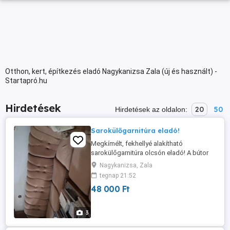
Otthon, kert, építkezés eladó Nagykanizsa Zala (új és használt) -
Startapró.hu
Hirdetések
20
50
Hirdetések az oldalon:
Sarokülőgarnitúra eladó!
Megkímélt, fekhellyé alakítható
sarokülőgarnitúra olcsón eladó! A bútor
barna színű plüss huzattal fa karfával
Nagykanizsa, Zala
készült. Tartozik hozzá egy fotel és egy
tegnap 21:52
ülőke(puff) is. Kényelmes elegáns darab,
48 000 Ft
nappaliban érvényesül igazán.
3