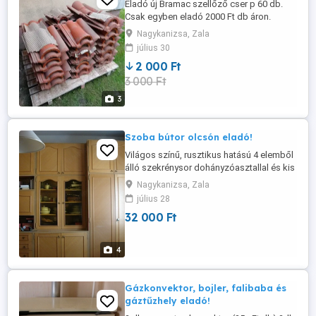
Eladó új Bramac szellőző cser p 60 db.
Csak egyben eladó 2000 Ft db áron.
Kérem csak komoly érdeklődők
Nagykanizsa, Zala
keressenek. Zala megyében,Lenti
július 30
környékén található. Tél:0620 220-6845
2 000 Ft
3 000 Ft
3
Szoba bútor olcsón eladó!
Világos színű, rusztikus hatású 4 elemből
álló szekrénysor dohányzóasztallal és kis
komóddal együtt elvihető. Megkímélt
Nagykanizsa, Zala
állapotú bútor.
július 28
32 000 Ft
4
Gázkonvektor, bojler, falibaba és
gáztűzhely eladó!