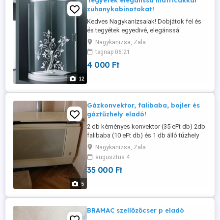
Tegyétek elegánssá matricákkal
zuhanykabinotokat!
Kedves Nagykanizsaiak! Dobjátok fel és
és tegyétek egyedivé, elegánssá
öntapadós matricákkal
Nagykanizsa, Zala
zuhanykabinotokat! Matrica mérete:
tegnap 06:21
megbeszélés alapján Matrica ára:
4 000 Ft
megegyezés szerint Anyaga: öntapadós
dekor fólia Bármilyen más színben is
12
kérhető. A feltöltött kép mintául szolgál,
de akár más elképzelést, ...
Gázkonvektor, falibaba, bojler és
gáztűzhely eladó!
2 db kéményes konvektor (35 eFt db) 2db
falibaba (10 eFt db) és 1 db álló tűzhely
elektromos sütővel, gázzal működő
Nagykanizsa, Zala
főzőlappal (újszerű állapotú) (35 eFt
augusztus 4
)eladó! Tel: 06302627496
35 000 Ft
5
BRAMAC szellőzőcser p eladó