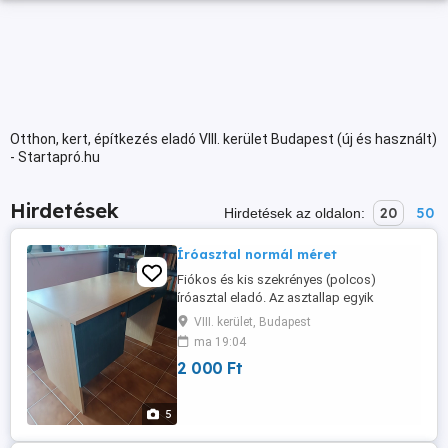
Otthon, kert, építkezés eladó VIII. kerület Budapest (új és használt)
- Startapró.hu
Hirdetések
20
50
Hirdetések az oldalon:
Íróasztal normál méret
Fiókos és kis szekrényes (polcos)
íróasztal eladó. Az asztallap egyik
rövidebb éle élfóliázást igényel.
VIII. kerület, Budapest
Személyes átvétel Zamárdiban
ma 19:04
megoldható.
2 000 Ft
5