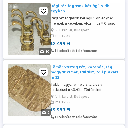
Régi réz fogasok két ágú 5 db
egyben
Régi réz fogasok két ágú 5 db egyben,
méretek a képeken. Alku nincs!!! Olvasd
végig figyelmesen a leírást, nézd a
VIII. kerület, Budapest
méreteket és a képeket is hogy
ma 12:59
feleslegesen ne rabold az időmet...
12 499 Ft
Akinek nem inge, ne vegye magára de
"imádom" azokat akik: - "Nem látják" a
Hitelesített telefonszám
10
leírást, a méreteket és a képeket sem... ?! -
...
Tömör vastag réz, koronás, régi
magyar címer, falidísz, fali plakett
nr.12
Több magyar címert is találsz a
hirdetéseim között. Történelmi
Magyarország Nagy - Magyarország
VIII. kerület, Budapest
súlyos nagyméretű réz magyar címer
ma 12:55
Tömör vastag réz, koronás, régi magyar
19 999 Ft
címer, falidísz, fali plakett, részletesen
9
kidolgozott, domborított. Hátoldalán falra
Hitelesített telefonszám
akasztási lehetőség. - Szélessége: 12 cm
- Magassága: ...