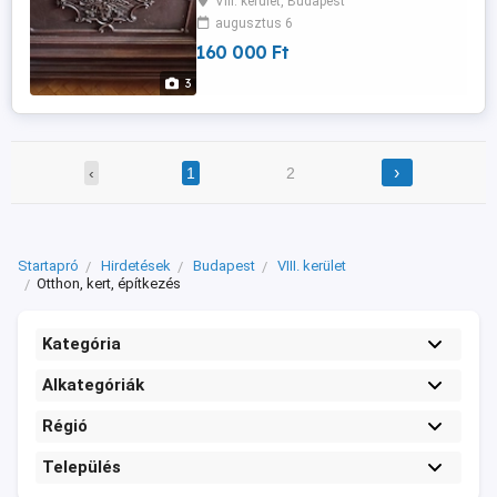
VIII. kerület, Budapest
mérete:Magas:116cm Szeles114cm
augusztus 6
Mely14cm Ara:70.000.-Ft pár És hozzá illő
160 000 Ft
4db agyszel. Mérete:194cmx190cm
Ara:10.000.-Ft par Megtekinthető:Bp.Blaha
3
Lujza tér Érd.:06 70 250 1996
›
‹
1
2
Startapró
Hirdetések
Budapest
VIII. kerület
Otthon, kert, építkezés
Kategória
Alkategóriák
Régió
Település