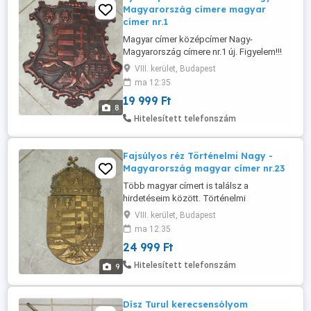
Magyarország címere magyar
címer nr.1
Magyar címer középcímer Nagy-
Magyarország címere nr.1 új. Figyelem!!!
Nem bronz vagy réz hanem bronzírózott
VIII. kerület, Budapest
alumínium 30 x 26 cm. Hátoldalán falra
ma 12:35
akasztási lehetőség. Több címert is
19 999 Ft
találsz a termékeim között. Alku nincs!!!
8
Akinek nem inge, ne vegye magára de
Hitelesített telefonszám
"imádom" azokat akik: - "Nem látják" a ...
Fajsúlyos réz Történelmi Nagy -
Magyarország magyar címer nr.23
Több magyar címert is találsz a
hirdetéseim között. Történelmi
Magyarország Nagy - Magyarország
VIII. kerület, Budapest
sárgaréz súlyos magyar címer nr.23
ma 12:35
Tömör vastag réz, koronás, régi magyar
24 999 Ft
címer, falidísz, fali plakett,
domborított.Alku nincs!!! - Szélessége: 12
Hitelesített telefonszám
9
cm - Magassága: 24,2 cm. (kereszttel
együtt) - Súlya: kb. ...
Dísz Turul kerecsensólyom