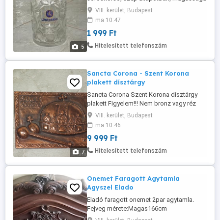
20 cm., szája 10 cm. Akinek nem inge, ne
VIII. kerület, Budapest
vegye magára de "imádom" azokat akik: -
ma 10:47
"Nem látják" a leírást, a méreteket és a
1 999 Ft
képeket sem... ?! - Saját maguk által
megadott időpontot sem tartják be -
Hitelesített telefonszám
5
Feleslegesen rabolják az időmet "Csak" ...
Sancta Corona - Szent Korona
plakett dísztárgy
Sancta Corona Szent Korona dísztárgy
plakett Figyelem!!! Nem bronz vagy réz
hanem bronzírózott alumínium 19 x 13, 5
VIII. kerület, Budapest
cm. Hátoldalán falra akasztási lehetőség.
ma 10:46
A termékeim között van még hasonló
9 999 Ft
bronzból. Az ára nem alkuképes.Több
címert is találsz a termékeim között.
Hitelesített telefonszám
7
Akinek nem inge, ne vegye magára ...
Onemet Faragott Agytamla
Agyszel Elado
Eladó faragott onemet 2par agytamla.
Fejveg mérete:Magas166cm
Szeles118cm Mely14cm Labveg