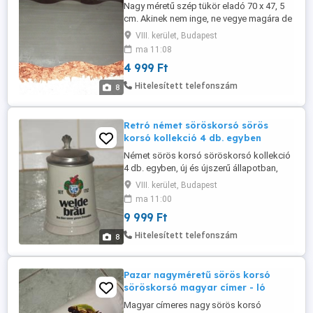
Nagy méretű szép tükör eladó 70 x 47, 5
cm. Akinek nem inge, ne vegye magára de
"imádom" azokat akik: - "Nem látják" a
VIII. kerület, Budapest
leírást, a méreteket és a képeket sem... ?! -
ma 11:08
Saját maguk által megadott időpontot
4 999 Ft
sem tartják be - Feleslegesen rabolják az
időmet "Csak" korrekt vagyok de nem
Hitelesített telefonszám
8
polkorrekt és az ajvékolás ...
Retró német söröskorsó sörös
korsó kollekció 4 db. egyben
Német sörös korsó söröskorsó kollekció
4 db. egyben, új és újszerű állapotban,
félliteresek. Alku nincs!!! Akinek nem inge,
VIII. kerület, Budapest
ne vegye magára de "imádom" azokat
ma 11:00
akik: - "Nem látják" a leírást, a méreteket
9 999 Ft
és a képeket sem... ?! - Saját maguk által
megadott időpontot sem tartják be -
Hitelesített telefonszám
8
Feleslegesen rabolják ...
Pazar nagyméretű sörös korsó
söröskorsó magyar címer - ló
Magyar címeres nagy sörös korsó