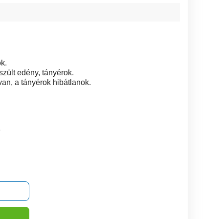
k.
szült edény, tányérok.
an, a tányérok hibátlanok.
3