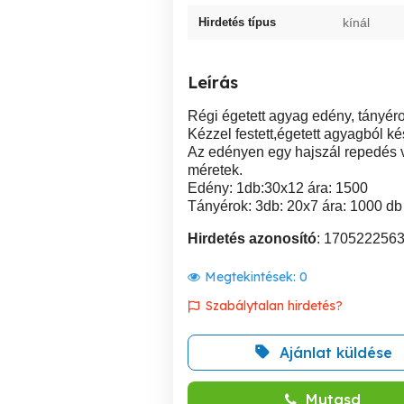
Hirdetés típus
kínál
Leírás
Régi égetett agyag edény, tányéro
Kézzel festett,égetett agyagból ké
Az edényen egy hajszál repedés v
méretek.
Edény: 1db:30x12 ára: 1500
Tányérok: 3db: 20x7 ára: 1000 db
Hirdetés azonosító
: 170522256
Megtekintések:
0
Szabálytalan hirdetés?
Ajánlat küldése
Mutasd