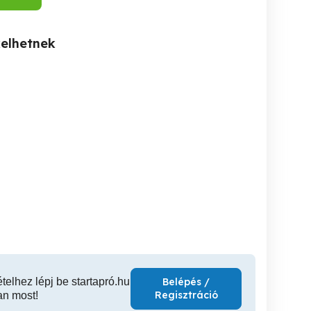
kelhetnek
porcelán hal eladó
Pompon Memories egyedi,
Erdélyből származó fekete
kézzel készült névre szóló
lakás dísz
pompon dekoráció
Győr
Győr
5,000 Ft
11,990 Ft
2,
ételhez lépj be startapró.hu
Belépés /
Regisztráció
an most!