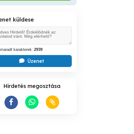
enet küldese
maradt karakterek:
2939
Üzenet
Hirdetés megosztása