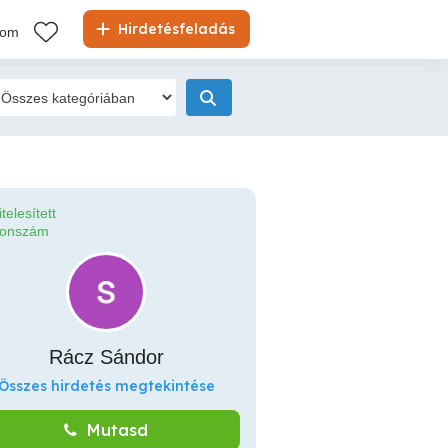
Hirdetésfeladás
kom
itelesített
fonszám
Rácz Sándor
Összes hirdetés megtekintése
Mutasd