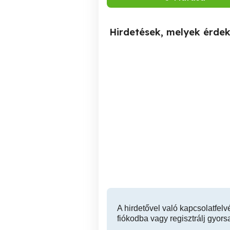
Hirdetések, melyek érde
mű növény eladó
Győr
15,000 Ft
A hirdetővel való kapcsolatfelv
fiókodba vagy regisztrálj gyors