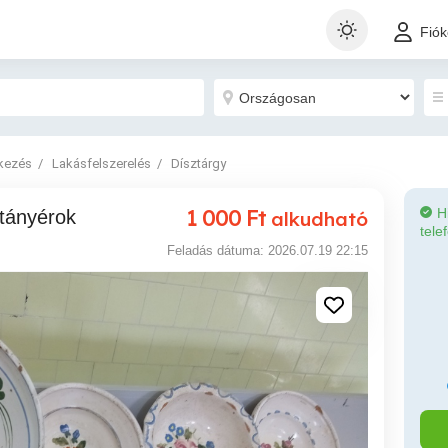
Fió
tkezés
Lakásfelszerelés
Dísztárgy
1 000
Ft
H
 tányérok
alkudható
tele
Feladás dátuma: 2026.07.19 22:15