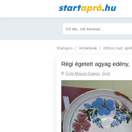
start
apró
.hu
Startapro
Hirdetések
Otthon, kert, épí
Régi égetett agyag edény,
Győr-Moson-Sopron
,
Győr