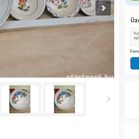
Üz
Fenn