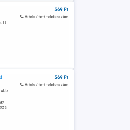
369 Ft
Hitelesített telefonszám
zott
!
369 Ft
Hitelesített telefonszám
 Több
!
így
ssza