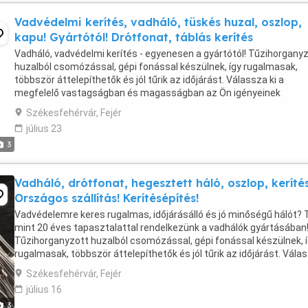
Vadvédelmi kerítés, vadháló, tüskés huzal, oszlop,
kapu! Gyártótól! Drótfonat, táblás kerítés
Vadháló, vadvédelmi kerítés - egyenesen a gyártótól! Tűzihorgany
huzalból csomózással, gépi fonással készülnek, így rugalmasak,
többször áttelepíthetők és jól tűrik az időjárást. Válassza ki a
megfelelő vastagságban és magasságban az Ön igényeinek
megfelelően! Vastagsága lehet: 1,6-2 mm, 1,8-2,2 ...
Székesfehérvár, Fejér
július 23
3
Vadháló, drótfonat, hegesztett háló, oszlop, kerítés
Országos szállítás! Kerítésépítés!
Vadvédelemre keres rugalmas, időjárásálló és jó minőségű hálót?
mint 20 éves tapasztalattal rendelkezünk a vadhálók gyártásában
Tűzihorganyzott huzalból csomózással, gépi fonással készülnek, 
rugalmasak, többször áttelepíthetők és jól tűrik az időjárást. Vála
ki a megfelelő vastagságban ...
Székesfehérvár, Fejér
július 16
3