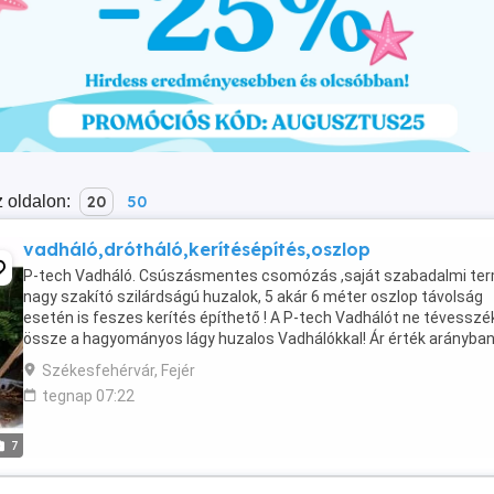
 oldalon:
20
50
vadháló,drótháló,kerítésépítés,oszlop
P-tech Vadháló. Csúszásmentes csomózás ,saját szabadalmi ter
nagy szakító szilárdságú huzalok, 5 akár 6 méter oszlop távolság
esetén is feszes kerítés építhető ! A P-tech Vadhálót ne tévesszé
össze a hagyományos lágy huzalos Vadhálókkal! Ár érték arányban
legjobb választás! A képek között megtalálja ...
Székesfehérvár, Fejér
tegnap 07:22
7