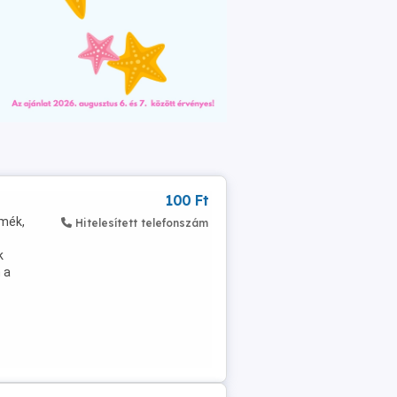
100 Ft
mék,
Hitelesített telefonszám
k
 a