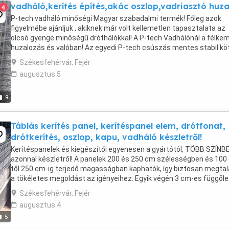
vadháló,kerítés építés,akác oszlop,vadriasztó huza
4
P-tech vadháló minőségi Magyar szabadalmi termék! Főleg azok
figyelmébe ajánljuk , akiknek már volt kellemetlen tapasztalata az
olcsó gyenge minőségű dróthálókkal! A P-tech Vadhálónál a félke
huzalozás és valóban! Az egyedi P-tech csúszás mentes stabil kö
garancia a minőségre!Oszlopokat elég ...
Székesfehérvár, Fejér
augusztus 5
9
Táblás kerítés panel, kerítéspanel elem, drótfonat,
drótkerítés, oszlop, kapu, vadháló készletről!
Kerítéspanelek és kiegészítői egyenesen a gyártótól, TÖBB SZÍNB
azonnal készletről! A panelek 200 és 250 cm szélességben és 100
től 250 cm-ig terjedő magasságban kaphatók, így biztosan megtalá
a tökéletes megoldást az igényeihez. Egyik végén 3 cm-es függől
tüskék találhatók, amelyek alulra ...
Székesfehérvár, Fejér
augusztus 4
5