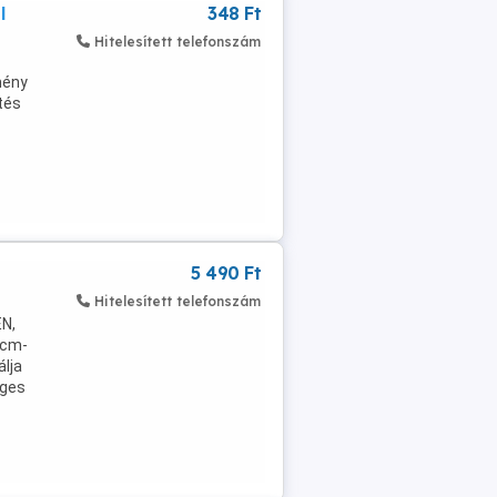
l
348 Ft
Hitelesített telefonszám
mény
tés
5 490 Ft
Hitelesített telefonszám
EN,
 cm-
lja
eges