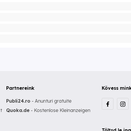
Partnereink
Kövess min
Publi24.ro
- Anunturi gratuite
t
Quoka.de
- Kostenlose Kleinanzeigen
Töltsd le i