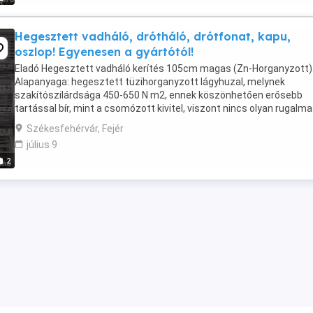
Hegesztett vadháló, drótháló, drótfonat, kapu,
oszlop! Egyenesen a gyártótól!
Eladó Hegesztett vadháló kerítés 105cm magas (Zn-Horganyzott)
Alapanyaga: hegesztett tüzihorganyzott lágyhuzal, melynek
szakítószilárdsága 450-650 N m2, ennek köszönhetően erősebb
tartással bír, mint a csomózott kivitel, viszont nincs olyan rugalma
Lyukelosztás: 15cm x 15cm. Elérhető huzalvastagság: ...
Székesfehérvár, Fejér
július 9
2