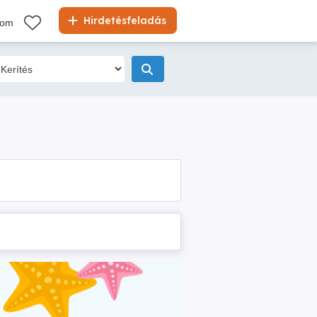
Hirdetésfeladás
kom