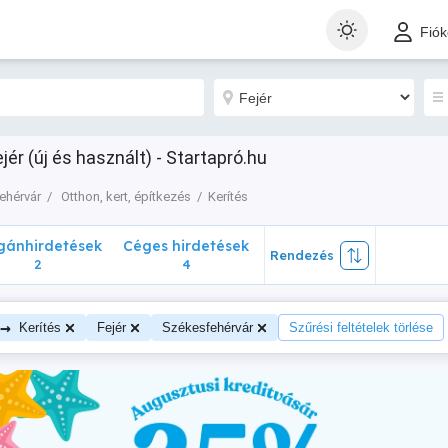
nhirdetések
Céges hirdetések
Rendezés
Fió
2
4
ér (új és használt) - Startapró.hu
ehérvár
Otthon, kert, építkezés
Kerítés
ánhirdetések
Céges hirdetések
Rendezés
2
4
→
Kerítés
Fejér
Székesfehérvár
Szűrési feltételek törlése