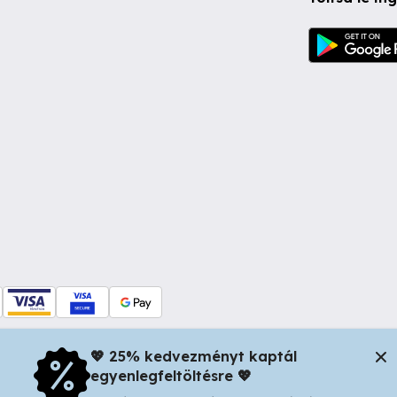
💖 25% kedvezményt kaptál
egyenlegfeltöltésre 💖