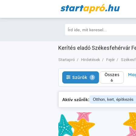
start
apró
.hu
Összes
Magá
Szűrők
3
6
Kerítés eladó Székesfehérvár Fej
Startapró
Hirdetések
Fejér
Székesf
Összes
Mag
Szűrők
3
6
Aktív szűrők:
Otthon, kert, építkezés