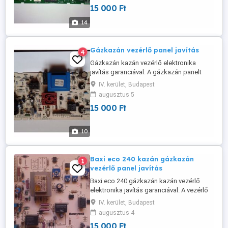
15 000 Ft
gázkazán kazán vezérlő panelt postai
úton is elküldhetik, 24 órán belül általában
14
megkapom. Személyesen is el lehet ...
Gázkazán vezérlő panel javítás
4
Gázkazán kazán vezérlő elektronika
javítás garanciával. A gázkazán panelt
postai úton is elküldhetik 24 órán belül
IV. kerület, Budapest
megkapom. Javítási idő rövid határidővel.
augusztus 5
A gázkazán kazán vezérlő elektronikát
15 000 Ft
minden esetben letesztelve kapják vissza,
tesztpadon tesztelve. A vezérlőpanelbe
minden esetben gyári ...
10
Baxi eco 240 kazán gázkazán
1
vezérlő panel javítás
Baxi eco 240 gázkazán kazán vezérlő
elektronika javítás garanciával. A vezérlő
panelt postai úton is elküldhetik 24 óra
IV. kerület, Budapest
alatt megkapom.
augusztus 4
15 000 Ft