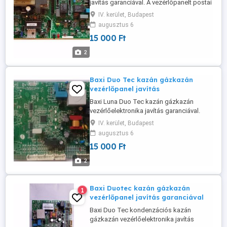
javítás garanciával. A vezérlőpanelt postai
úton is elküldhetik 24 órán belül
IV. kerület, Budapest
megkapom. Az ár tájékoztató jellegű, ami
augusztus 6
alkatrész függvényében változhat. Tel:06-
15 000 Ft
70-380-1992
2
Baxi Duo Tec kazán gázkazán
vezérlőpanel javítás
Baxi Luna Duo Tec kazán gázkazán
vezérlőelektronika javítás garanciával.
Gázkazán kazán vezérlő elektronika
IV. kerület, Budapest
javítás garanciával. A gázkazán panelt
augusztus 6
postai úton is elküldhetik 24 órán belül
15 000 Ft
megkapom. Javítási idő rövid határidővel.
A gázkazán kazán vezérlő elektronikát
2
minden esetben letesztelve kapják ...
Baxi Duotec kazán gázkazán
1
vezérlőpanel javítás garanciával
Baxi Duo Tec kondenzációs kazán
gázkazán vezérlőelektronika javítás