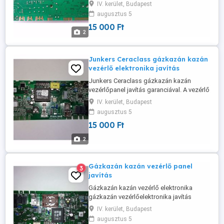
vezérlő elektronikát postán is elküldhetik
IV. kerület, Budapest
24 órán belül megkapom. Hibajelenség
augusztus 5
eltűnik a kijelző.
15 000 Ft
2
Junkers Ceraclass gázkazán kazán
vezérlő elektronika javítás
Junkers Ceraclass gázkazán kazán
vezérlőpanel javítás garanciával. A vezérlő
panelt postai úton is elküldhetik 24 órán
IV. kerület, Budapest
belül megkapom.
augusztus 5
15 000 Ft
2
Gázkazán kazán vezérlő panel
3
javítás
Gázkazán kazán vezérlő elektronika
gázkazán vezérlőelektronika javítás
garanciával. Egyéni vállalkozó vagyok a
IV. kerület, Budapest
számlának nincs áfa vonzata, számlát
augusztus 5
magánszemély részére tudok kiállítani. A