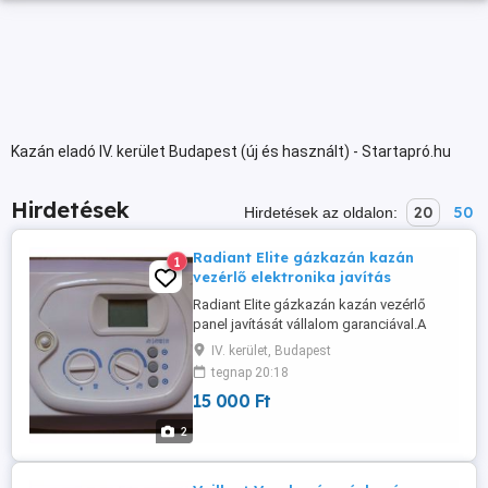
Kazán eladó IV. kerület Budapest (új és használt) - Startapró.hu
Hirdetések
20
50
Hirdetések az oldalon:
Radiant Elite gázkazán kazán
1
vezérlő elektronika javítás
Radiant Elite gázkazán kazán vezérlő
panel javítását vállalom garanciával.A
gázkazán panelt postai úton is elküldhetik
IV. kerület, Budapest
24 órán belül megkapom. Javítási idő
tegnap 20:18
rövid határidővel. A gázkazán kazán
15 000 Ft
vezérlő elektronikát minden esetben
letesztelve kapják vissza , gyári alkatrész
2
kerül bele nincs módosítás. ...