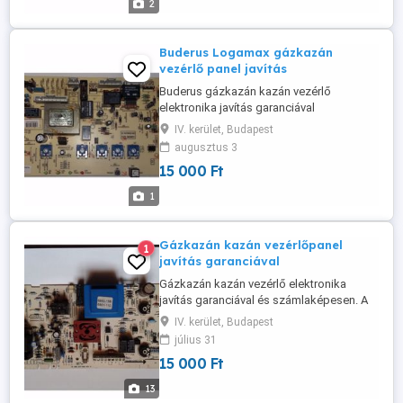
2
elektronikát minden ...
Buderus Logamax gázkazán
vezérlő panel javítás
Buderus gázkazán kazán vezérlő
elektronika javítás garanciával
számlaképesen. Egyéni vállalkozó vagyok
IV. kerület, Budapest
a számlának nincs áfa vonzata számlát
augusztus 3
magánember részére tudok kiállítani. A
15 000 Ft
gázkazán kazán vezérlő panelt postai
úton is elküldhetik, 24 órán belül álltalában
1
megkapom. Javítási idő rövid határidővel.
A ...
Gázkazán kazán vezérlőpanel
1
javítás garanciával
Gázkazán kazán vezérlő elektronika
javítás garanciával és számlaképesen. A
gázkazán panelt postai úton is elküldhetik
IV. kerület, Budapest
24 órán belül megkapom. Javítási idő
július 31
rövid határidővel. A gázkazán kazán
15 000 Ft
vezérlő elektronikát minden esetben
letesztelve kapják vissza,tesztpadon
13
tesztelve.A vezérlőpanelbe minden