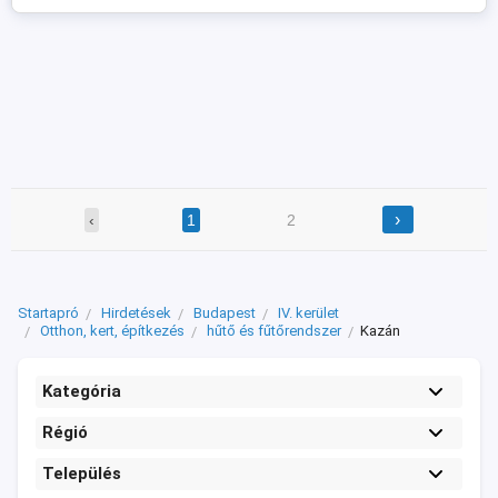
esetben ...
›
‹
1
2
Startapró
Hirdetések
Budapest
IV. kerület
Otthon, kert, építkezés
hűtő és fűtőrendszer
Kazán
Kategória
Régió
Település