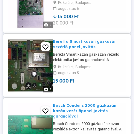
garanciával. Egyéni vállalkozó vagyok a
IV. kerület, Budapest
számlának nincs áfa vonzata, számlát
augusztus 6
magánszemély részére tudok kiállítani. A
15 000 Ft
gázkazán kazán vezérlő panelt postai
20 000 Ft
úton is elküldhetik, 24 órán belül általában
2
megkapom. Személyesen is el lehet ...
Beretta Smart kazán gázkazán
vezérlő panel javítás
Beretta Smart kazán gázkazán vezérlő
elektronika javítás garanciával. A
vezérlőpanelt postán is elküldhetik 24
IV. kerület, Budapest
órán belül megkapom. Tel:06-70-380-1991
augusztus 5
15 000 Ft
1
Bosch Condens 2000 gázkazán
kazán vezérlőpanel javítás
garanciával
Bosch Condens 2000 gázkazán kazán
vezérlőelektronika javítás garanciával. A