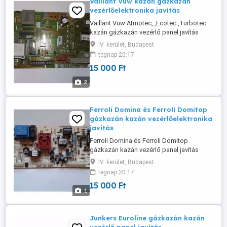
Vaillant Vuw kazán gázkazán
vezérlőelektronika javítás
Vaillant Vuw Atmotec, ,Ecotec ,Turbotec
kazán gázkazán vezérlő panel javítás
garanciával. A vezérlő elektronikába
IV. kerület, Budapest
minden esetben gyári alkatrész kerül
tegnap 20:17
nincs módosítás. A vezérlőpanelt postai
15 000 Ft
úton is elküldhetik 24 órán belül
megkapom.A gázkazán panelt postai
2
úton is elküldhetik 24 órán belül
megkapom. ...
Ferroli Domina és Ferroli Domitop
gázkazán kazán vezérlőelektronika
javítás
Ferroli Domina és Ferroli Domitop
gázkazán kazán vezérlő panel javítás
garanciával. A vezérlőpanelt postai úton is
IV. kerület, Budapest
elküldhetik 24 órán belül megkapom.
tegnap 20:17
Hétvégén is hívható vagyok. Tel:06-70-
15 000 Ft
380-1992
1
Junkers Euroline gázkazán kazán