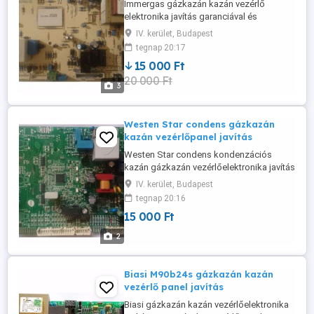
Immergas gázkazán kazán vezérlő
elektronika javítás garanciával és
számlaképesen. Immergas Eolo , Nikestar,
IV. kerület, Budapest
Vitrix stb.. kazán gázkazán
tegnap 20:17
vezérlőelektronika javítás garanciával.
15 000 Ft
Egyéni vállalkozó vagyok a számlának
20 000 Ft
nincs áfa vonzata, számlát
3
magánszemély részére tudok kiállítani. A
gázkazán kazán vezérlő ...
Westen Star condens gázkazán
kazán vezérlőpanel javítás
Westen Star condens kondenzációs
kazán gázkazán vezérlőelektronika javítás
garanciával. Egyéni vállalkozó vagyok a
IV. kerület, Budapest
számlának nincs áfa vonzata, számlát
tegnap 20:16
magánszemély részére tudok kiállítani. A
15 000 Ft
gázkazán kazán vezérlő panelt postai
úton is elküldhetik, 24 órán belül általában
2
megkapom. Személyesen is el ...
Biasi M90b24s gázkazán kazán
vezérlő panel javítás
Biasi gázkazán kazán vezérlőelektronika