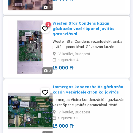
1
Westen Star Condens kazán
1
gázkazán vezérlőpanel javítás
garanciával
Westen Star Condens vezérlőelektronika
javítás garanciával. Gázkazán kazán
vezérlő elektronika javítás garanciával és
IV. kerület, Budapest
számlaképesen. A gázkazán panelt
augusztus 4
postai úton is elküldhetik 24 órán belül
15 000 Ft
megkapom. Javítási idő rövid határidővel.
2
A gázkazán kazán vezérlő elektronikát
minden esetben letesztelve kapják ...
Immergas kondenzációs gázkazán
kazán vezérlőelektronika javítás
Immergas Victrix kondenzációs gázkazán
vezérlőpanel javítás garanciával ,rövid
határidővel. A vezérlőpanelbe minden
IV. kerület, Budapest
esetben gyár alkatrész kerül beépítésre. A
augusztus 3
vezérlőpanelt postai úton is elküldhetik 24
15 000 Ft
órán belül megkapom. Javítási idő rövid
határidővel. A gázkazán kazán vezérlő